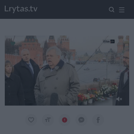
Paremkite Ukrainą