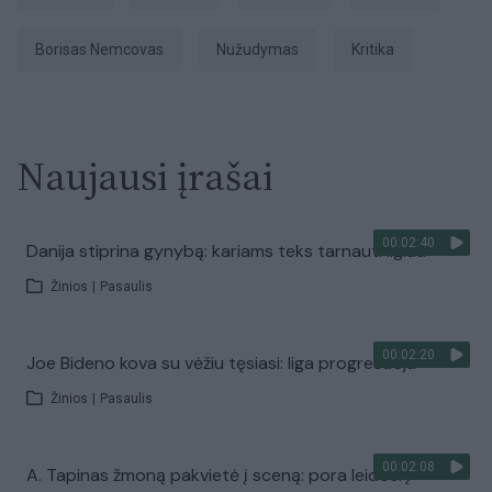
Borisas Nemcovas
nužudymas
kritika
Naujausi įrašai
00:02:40
Danija stiprina gynybą: kariams teks tarnauti ilgiau
Žinios
|
Pasaulis
00:02:20
Joe Bideno kova su vėžiu tęsiasi: liga progresuoja
Žinios
|
Pasaulis
00:02:08
A. Tapinas žmoną pakvietė į sceną: pora leidosi į