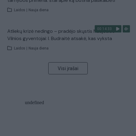
tarnybos primena: štai apie ką būtina pasikalbėti
Laidos
|
Nauja diena
00:14:33
Atliekų krizė nedingo – pradėjo skųstis Naujosios
Vilnios gyventojai: I. Budraitė atsakė, kas vyksta
Laidos
|
Nauja diena
Visi įrašai