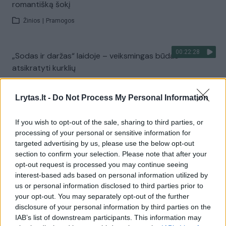
romantišką šokį
Žinios
|
Pramogos
00:22:28
„Sodas ir daržas“ laidoje – veiksmingas būdas
atsikratyti kurklių
Laidos
|
Sodas ir daržas
Lrytas.lt -
Do Not Process My Personal Information
Visi įrašai
If you wish to opt-out of the sale, sharing to third parties, or
processing of your personal or sensitive information for
targeted advertising by us, please use the below opt-out
section to confirm your selection. Please note that after your
Žiūrimiausi įrašai
opt-out request is processed you may continue seeing
interest-based ads based on personal information utilized by
us or personal information disclosed to third parties prior to
your opt-out. You may separately opt-out of the further
00:00:30
Vaizdai iš tragiškos avarijos Vilniaus r.: dviejų moterų ir
disclosure of your personal information by third parties on the
vaiko gyvybių išgelbėti nepavyko
IAB’s list of downstream participants. This information may