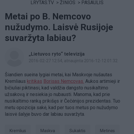
LRYTAS.TV
>
ŽINIOS
>
PASAULIS
Metai po B. Nemcovo
nužudymo. Laisvė Rusijoje
suvaržyta labiau?
„Lietuvos ryto“ televizija
2016-02-27 12:54
, atnaujinta 2016-12-12 01:32
Šiandien sueina lygiai metai, kai Maskvoje nušautas
Kremliaus
kritikas
Borisas Nemcovas.
Aukos artimieji ir
bičiuliai piktinasi, kad valdžia dangsto nusikaltimo
užsakovą ir nesiekia jo nubausti. Manoma, kad prie
nusikaltimo ranką prikišęs ir Čečėnijos prezidentas. Tuo
metu opozicija sakė, kad per tuos metus po nužudymo
laisvė šalyje buvo dar labiau suvaržyta.
Kremlius
Maskva
sukaktis
metinės