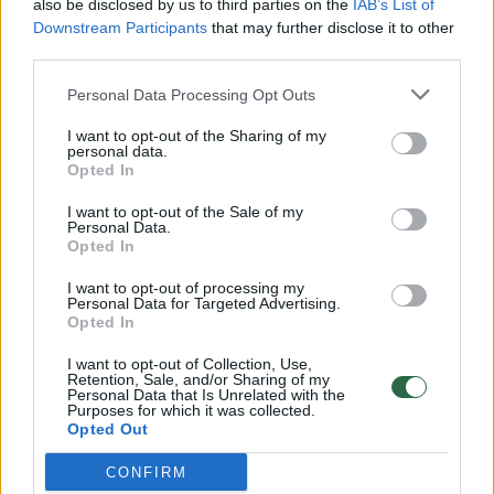
also be disclosed by us to third parties on the
IAB’s List of
Žinios
|
Lietuvos diena
Downstream Participants
that may further disclose it to other
third parties.
00:00:57
Savaitės vidurys nusimato karštas: temperatūra kils iki
Personal Data Processing Opt Outs
32 laipsnių šilumos
I want to opt-out of the Sharing of my
Žinios
|
Orai
personal data.
Opted In
I want to opt-out of the Sale of my
00:15:54
V. Zalužno pasisakymą laiko bandymu įsitvirtinti
Personal Data.
Opted In
Ukrainos politikoje: jis yra neteisus
I want to opt-out of processing my
Laidos
|
Nauja diena
Personal Data for Targeted Advertising.
Opted In
00:00:57
Sinoptikai atsakė, kokiais orais užbaigsime darbo
I want to opt-out of Collection, Use,
Retention, Sale, and/or Sharing of my
savaitę: karščiai atsitrauks
Personal Data that Is Unrelated with the
Purposes for which it was collected.
Žinios
|
Orai
Opted Out
CONFIRM