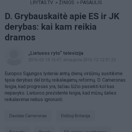
LRYTAS.TV
>
ŽINIOS
>
PASAULIS
D. Grybauskaitė apie ES ir JK
derybas: kai kam reikia
dramos
„Lietuvos ryto“ televizija
2016-02-19 16:47
, atnaujinta 2016-12-12 01:23
Europos Sąjungos lyderiai antrą dieną viršūnių susitikime
tęsia derybas dėl britų reikalaujamų reformų. D. Cameronas
teigia, kad progresas yra, tačiau lūžio pasiekti kol kas
nepavyko. Lietuvos prezidentė teigia, kad mūsų šalies
reikalavimai nebus ignoruoti.
Davidas Cameronas
Didžioji Britanija