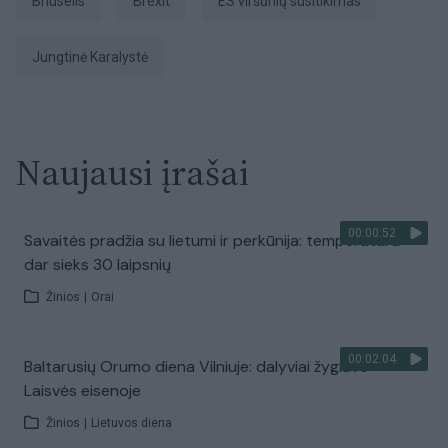
Briuselis
Brexit
ES viršūnių susitikimas
Jungtinė Karalystė
Naujausi įrašai
00:00:52
Savaitės pradžia su lietumi ir perkūnija: temperatūra
dar sieks 30 laipsnių
Žinios
|
Orai
00:02:04
Baltarusių Orumo diena Vilniuje: dalyviai žygiavo
Laisvės eisenoje
Žinios
|
Lietuvos diena