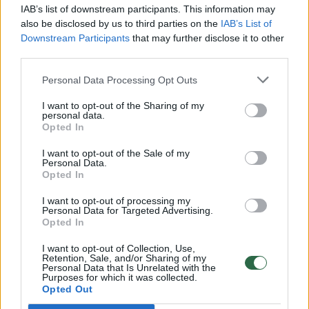
00:00:30
Vaizdai iš tragiškos avarijos Vilniaus r.: dviejų moterų ir
IAB’s list of downstream participants. This information may
vaiko gyvybių išgelbėti nepavyko
also be disclosed by us to third parties on the
IAB’s List of
Downstream Participants
that may further disclose it to other
Žinios
|
Lietuvos diena
third parties.
Personal Data Processing Opt Outs
00:00:57
Savaitės vidurys nusimato karštas: temperatūra kils iki
I want to opt-out of the Sharing of my
32 laipsnių šilumos
personal data.
Opted In
Žinios
|
Orai
I want to opt-out of the Sale of my
Personal Data.
Opted In
00:15:54
V. Zalužno pasisakymą laiko bandymu įsitvirtinti
Ukrainos politikoje: jis yra neteisus
I want to opt-out of processing my
Personal Data for Targeted Advertising.
Laidos
Opted In
|
Nauja diena
I want to opt-out of Collection, Use,
Retention, Sale, and/or Sharing of my
00:00:57
Sinoptikai atsakė, kokiais orais užbaigsime darbo
Personal Data that Is Unrelated with the
Purposes for which it was collected.
savaitę: karščiai atsitrauks
Opted Out
Žinios
|
Orai