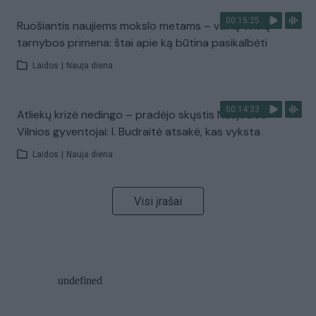
00:15:25
Ruošiantis naujiems mokslo metams – vaikų teisių
tarnybos primena: štai apie ką būtina pasikalbėti
Laidos
|
Nauja diena
00:14:33
Atliekų krizė nedingo – pradėjo skųstis Naujosios
Vilnios gyventojai: I. Budraitė atsakė, kas vyksta
Laidos
|
Nauja diena
Visi įrašai