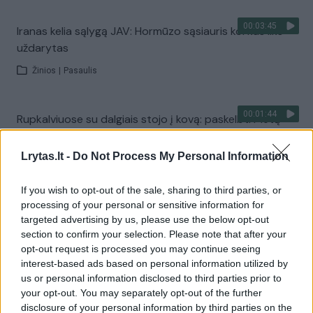
00:03:45
Iranas kelia sąlygą JAV: Hormūzo sąsiauris kol kas liks
uždarytas
Žinios
|
Pasaulis
00:01:44
Rupkalviuose su dalgiais stojo į kovą: paskelbti Metų
šienpjoviai
Lrytas.lt -
Do Not Process My Personal Information
Žinios
|
Lietuvos diena
If you wish to opt-out of the sale, sharing to third parties, or
Visi įrašai
processing of your personal or sensitive information for
targeted advertising by us, please use the below opt-out
section to confirm your selection. Please note that after your
opt-out request is processed you may continue seeing
Žiūrimiausi įrašai
interest-based ads based on personal information utilized by
us or personal information disclosed to third parties prior to
your opt-out. You may separately opt-out of the further
disclosure of your personal information by third parties on the