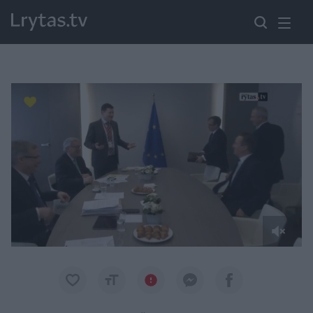
Paremkite Ukrainą