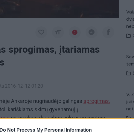
Vaiz
dvi
ne
as sprogimas, įtariamas
Sav
is
tem
a
inta 2016-12-12 01:20
V. 
inėje Ankaroje nugriaudėjo galingas
sprogimas.
įsit
net
etoli kariškiams skirtų gyvenamųjų
imas
pareikalaus daugybės aukų ir sužeistųjų.
imę žuvo 28 žmonės, o dar apie 60 sužeisti. O
Do Not Process My Personal Information