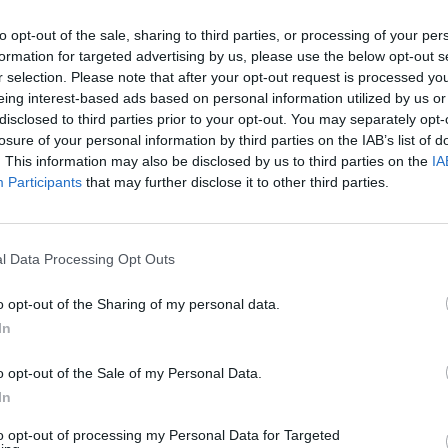
s partijos atstovas pareiškė, kad tai buvo teroro
Sin
ūra „Dogan“ pranešė, kad sprogimą galėjo sukelti
to opt-out of the sale, sharing to third parties, or processing of your per
užb
 portalui „Al-Arabiya“ teigė, kad sprogimą sukėlė
formation for targeted advertising by us, please use the below opt-out s
ats
r selection. Please note that after your opt-out request is processed y
eing interest-based ads based on personal information utilized by us or
disclosed to third parties prior to your opt-out. You may separately opt-
losure of your personal information by third parties on the IAB’s list of
a
kareivinės
. This information may also be disclosed by us to third parties on the
IA
Participants
that may further disclose it to other third parties.
Visi įrašai
l Data Processing Opt Outs
o opt-out of the Sharing of my personal data.
0:58
00:02:08
a
A. Tapinas žmoną pakvietė į sceną: pora
In
leidosi į romantišką šokį
o opt-out of the Sale of my Personal Data.
Žinios
|
Pramogos
In
to opt-out of processing my Personal Data for Targeted
2:28
00:42:29