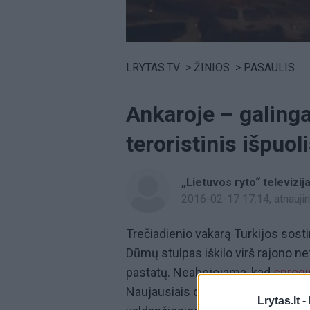
Volume
0%
LRYTAS.TV
>
ŽINIOS
>
PASAULIS
Ankaroje – galing
teroristinis išpuol
„Lietuvos ryto“ televizij
2016-02-17 17:14
, atnauj
Trečiadienio vakarą Turkijos sost
Dūmų stulpas iškilo virš rajono n
pastatų. Neabejojama, kad
sprog
Naujausiais duomenimis, per nela
Lrytas.lt -