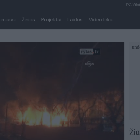
1°C, Viln
rimiausi
Žinios
Projektai
Laidos
Videoteka
Žiū