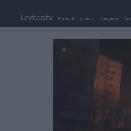
Klausyk Lrytas.tv
Naujausi
Žiū
Paremkite Ukrainą