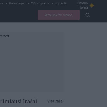
Ekrano
ius
Horoskopai
TV programa
Lrytas.lt
tema
Atsiųskite video
rimiausi įrašai
Visi įrašai