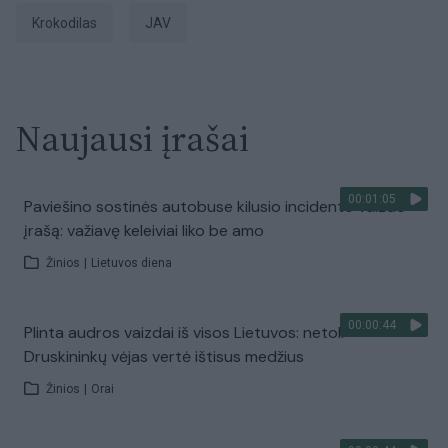
Krokodilas
JAV
Naujausi įrašai
00:01:05
Paviešino sostinės autobuse kilusio incidento vaizdo
įrašą: važiavę keleiviai liko be amo
Žinios
|
Lietuvos diena
00:00:44
Plinta audros vaizdai iš visos Lietuvos: netoli
Druskininkų vėjas vertė ištisus medžius
Žinios
|
Orai