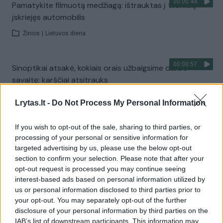
00:00:44
Pamatykite filmuotą medžiagą: ištrauktas į tvenkinį
įskriejęs automobilis
Žinios
|
Lietuvos diena
00:00:57
Sinoptikai atsakė, kokiais orais užbaigsime darbo
savaitę: karščiai atsitrauks
Žinios
|
Orai
Lrytas.lt -
Do Not Process My Personal Information
If you wish to opt-out of the sale, sharing to third parties, or
Visi įrašai
processing of your personal or sensitive information for
targeted advertising by us, please use the below opt-out
section to confirm your selection. Please note that after your
opt-out request is processed you may continue seeing
Žiūrimiausi įrašai
interest-based ads based on personal information utilized by
us or personal information disclosed to third parties prior to
your opt-out. You may separately opt-out of the further
00:00:30
disclosure of your personal information by third parties on the
Vaizdai iš tragiškos avarijos Vilniaus r.: dviejų moterų ir
IAB’s list of downstream participants. This information may