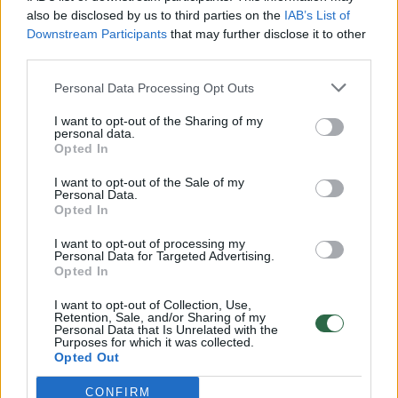
vaiko gyvybių išgelbėti nepavyko
also be disclosed by us to third parties on the
IAB’s List of
Žinios
|
Lietuvos diena
Downstream Participants
that may further disclose it to other
third parties.
00:00:57
Personal Data Processing Opt Outs
Savaitės vidurys nusimato karštas: temperatūra kils iki
32 laipsnių šilumos
I want to opt-out of the Sharing of my
personal data.
Žinios
|
Orai
Opted In
I want to opt-out of the Sale of my
Personal Data.
00:00:59
Nufilmavo, kaip patvino Vilniaus Vakarinis aplinkkelis:
Opted In
vaizdas pribloškia
I want to opt-out of processing my
Žinios
Personal Data for Targeted Advertising.
|
Lietuvos diena
Opted In
I want to opt-out of Collection, Use,
00:00:55
Avarija Vilniuje: į stotelę įsirėžęs automobilis sužalojo
Retention, Sale, and/or Sharing of my
Personal Data that Is Unrelated with the
dvi moteris
Purposes for which it was collected.
Opted Out
Žinios
|
Lietuvos diena
CONFIRM