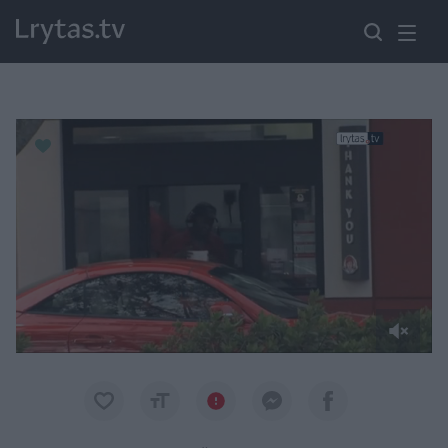
Paremkite Ukrainą