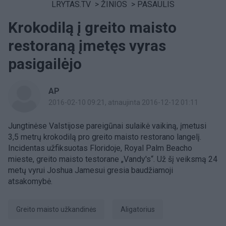
LRYTAS.TV
>
ŽINIOS
>
PASAULIS
Krokodilą į greito maisto
restoraną įmetęs vyras
pasigailėjo
AP
2016-02-10 09:21
, atnaujinta 2016-12-12 01:11
Jungtinėse Valstijose pareigūnai sulaikė vaikiną, įmetusi
3,5 metrų krokodilą pro greito maisto restorano langelį.
Incidentas užfiksuotas Floridoje, Royal Palm Beacho
mieste, greito maisto testorane „Vandy's“. Už šį veiksmą 24
metų vyrui Joshua Jamesui gresia baudžiamoji
atsakomybė.
greito maisto užkandinės
aligatorius