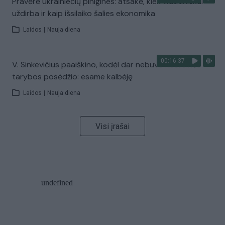
Pravėrė ukrainiečių pinigines: atsakė, kiek vidutiniškai
uždirba ir kaip išsilaiko šalies ekonomika
Laidos
|
Nauja diena
00:16:37
V. Sinkevičius paaiškino, kodėl dar nebuvo Koalicinės
tarybos posėdžio: esame kalbėję
Laidos
|
Nauja diena
Visi įrašai