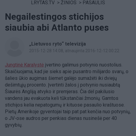
LRYTAS.TV
>
ŽINIOS
>
PASAULIS
Negailestingos stichijos
siaubia abi Atlanto puses
„Lietuvos ryto“ televizija
2015-12-28 14:08
, atnaujinta 2016-12-12 00:22
Jungtinė Karalystė
įvertino galimus potvynio nuostolius.
Skaičiuojama, kad jie sieks apie pusantro milijardo svarų, o
šalies ūkio augimas šiemet galėjo sumažėti iki dviejų
dešimtųjų procento. Įvertinti žalos į potvynio nusiaubtą
Šiaurės Angliją atvyko ir premjeras. Čia dėl pakilusio
vandens jau evakuota keli tūkstančiai žmonių. Gamtos
stichijos kelia nepatogumų ir kituose pasaulio kraštuose.
Pietų Amerikoje gyventojai taip pat pat kenčia nuo potvynių,
o JV-ose audros per penkias dienas nusinešė per 40
gyvybių.