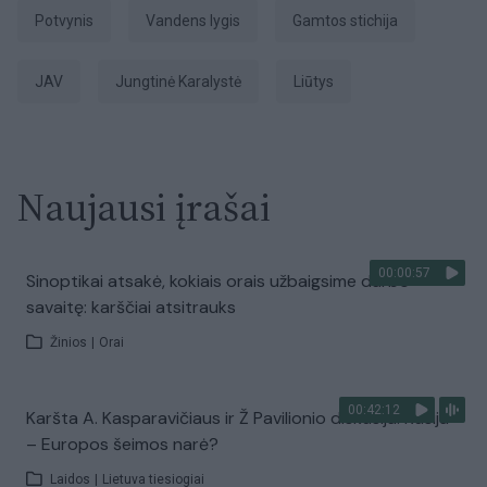
potvynis
vandens lygis
gamtos stichija
JAV
Jungtinė Karalystė
liūtys
Naujausi įrašai
00:00:57
Sinoptikai atsakė, kokiais orais užbaigsime darbo
savaitę: karščiai atsitrauks
Žinios
|
Orai
00:42:12
Karšta A. Kasparavičiaus ir Ž Pavilionio diskusija: Rusija
– Europos šeimos narė?
Laidos
|
Lietuva tiesiogiai