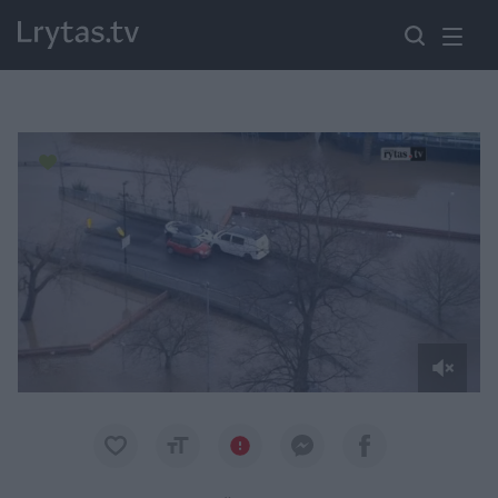
Paremkite Ukrainą