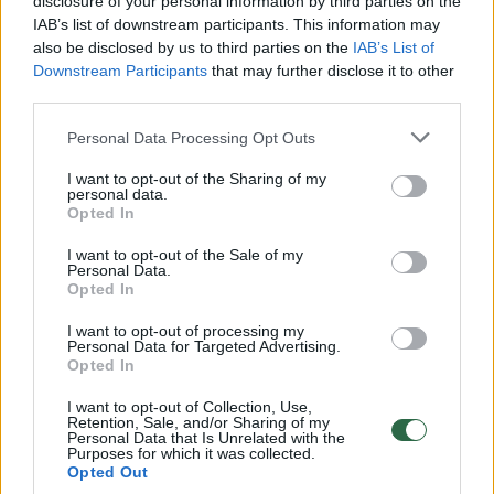
disclosure of your personal information by third parties on the
IAB’s list of downstream participants. This information may
00:00:30
Vaizdai iš tragiškos avarijos Vilniaus r.: dviejų moterų ir
also be disclosed by us to third parties on the
IAB’s List of
vaiko gyvybių išgelbėti nepavyko
Downstream Participants
that may further disclose it to other
third parties.
Žinios
|
Lietuvos diena
Personal Data Processing Opt Outs
00:00:57
Savaitės vidurys nusimato karštas: temperatūra kils iki
I want to opt-out of the Sharing of my
personal data.
32 laipsnių šilumos
Opted In
Žinios
|
Orai
I want to opt-out of the Sale of my
Personal Data.
Opted In
00:00:59
Nufilmavo, kaip patvino Vilniaus Vakarinis aplinkkelis:
I want to opt-out of processing my
vaizdas pribloškia
Personal Data for Targeted Advertising.
Opted In
Žinios
|
Lietuvos diena
I want to opt-out of Collection, Use,
Retention, Sale, and/or Sharing of my
Personal Data that Is Unrelated with the
00:00:55
Avarija Vilniuje: į stotelę įsirėžęs automobilis sužalojo
Purposes for which it was collected.
Opted Out
dvi moteris