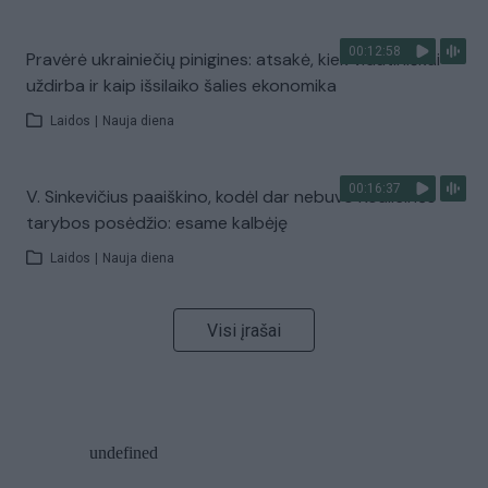
00:12:58
Pravėrė ukrainiečių pinigines: atsakė, kiek vidutiniškai
uždirba ir kaip išsilaiko šalies ekonomika
Laidos
|
Nauja diena
00:16:37
V. Sinkevičius paaiškino, kodėl dar nebuvo Koalicinės
tarybos posėdžio: esame kalbėję
Laidos
|
Nauja diena
Visi įrašai