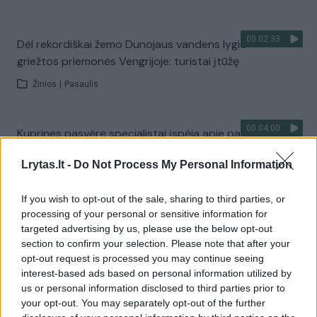
00:02:33
Dėl rekordiškai žemo Dunojaus vandens lygio –
griežtos priemonės Vengrijoje: turistai įtūžę
Žinios
|
Pasaulis
00:04:00
Kuprines pasvėrę specialistai įspėja apie pavojingą
įprotį: tą daro daugiau nei pusė pradinukų
Lrytas.lt -
Do Not Process My Personal Information
Žinios
|
Lietuvos diena
If you wish to opt-out of the sale, sharing to third parties, or
processing of your personal or sensitive information for
Visi įrašai
targeted advertising by us, please use the below opt-out
section to confirm your selection. Please note that after your
opt-out request is processed you may continue seeing
interest-based ads based on personal information utilized by
Žiūrimiausi įrašai
us or personal information disclosed to third parties prior to
your opt-out. You may separately opt-out of the further