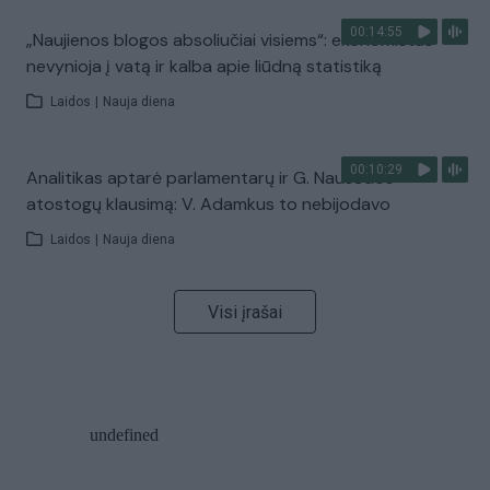
00:14:55
„Naujienos blogos absoliučiai visiems“: ekonomistas
nevynioja į vatą ir kalba apie liūdną statistiką
Laidos
|
Nauja diena
00:10:29
Analitikas aptarė parlamentarų ir G. Nausėdos
atostogų klausimą: V. Adamkus to nebijodavo
Laidos
|
Nauja diena
Visi įrašai