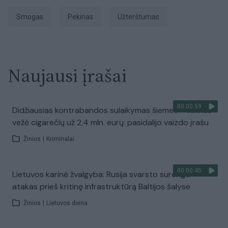
smogas
Pekinas
užterštumas
Naujausi įrašai
00:00:59
Didžiausias kontrabandos sulaikymas šiemet – vilkikas
vežė cigarečių už 2,4 mln. eurų: pasidalijo vaizdo įrašu
Žinios
|
Kriminalai
00:00:45
Lietuvos karinė žvalgyba: Rusija svarsto surengti
atakas prieš kritinę infrastruktūrą Baltijos šalyse
Žinios
|
Lietuvos diena