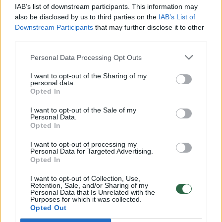
00:00:49
Pateikė daugiau detalių apie iš tėvų paimtus šešis
IAB’s list of downstream participants. This information may
vaikus: jiems kilusi grėsmė
also be disclosed by us to third parties on the
IAB’s List of
Downstream Participants
that may further disclose it to other
Žinios
|
Lietuvos diena
third parties.
Personal Data Processing Opt Outs
00:00:30
Vaizdai iš tragiškos avarijos Vilniaus r.: dviejų moterų ir
I want to opt-out of the Sharing of my
vaiko gyvybių išgelbėti nepavyko
personal data.
Opted In
Žinios
|
Lietuvos diena
I want to opt-out of the Sale of my
Personal Data.
Opted In
00:00:59
Nufilmavo, kaip patvino Vilniaus Vakarinis aplinkkelis:
vaizdas pribloškia
I want to opt-out of processing my
Personal Data for Targeted Advertising.
Žinios
Opted In
|
Lietuvos diena
I want to opt-out of Collection, Use,
Retention, Sale, and/or Sharing of my
00:02:01
„Pagarba pirmajai premjerei“: pasidalijo jautriais
Personal Data that Is Unrelated with the
Purposes for which it was collected.
prisiminimais apie Kazimierą Prunskienę
Opted Out
Žinios
|
Lietuvos diena