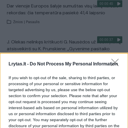
00:00:45
Dar vienoje Europos šalyje sumuštas visų laikų karščio
rekordas: čia temperatūra pasiekė 41,4 laipsnio
Žinios
|
Pasaulis
00:00:37
J. Olekas nelinkęs kritikuoti G. Nausėdos už neatvykimą
atsisveikinti su K. Prunskiene: „Gyvenime pasitaiko
visokių situacijų“
Lrytas.lt -
Do Not Process My Personal Information
Žinios
|
Lietuvos diena
If you wish to opt-out of the sale, sharing to third parties, or
Visi įrašai
processing of your personal or sensitive information for
targeted advertising by us, please use the below opt-out
section to confirm your selection. Please note that after your
opt-out request is processed you may continue seeing
Žiūrimiausi įrašai
interest-based ads based on personal information utilized by
us or personal information disclosed to third parties prior to
your opt-out. You may separately opt-out of the further
disclosure of your personal information by third parties on the