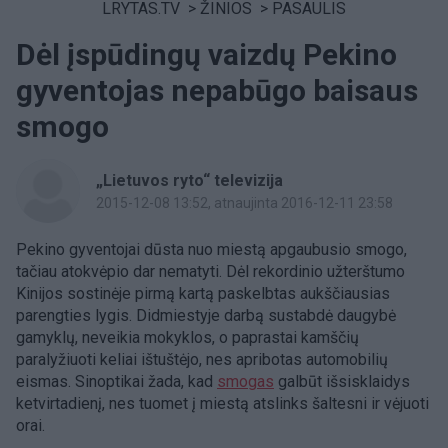
LRYTAS.TV
>
ŽINIOS
>
PASAULIS
Dėl įspūdingų vaizdų Pekino
gyventojas nepabūgo baisaus
smogo
„Lietuvos ryto“ televizija
2015-12-08 13:52
, atnaujinta 2016-12-11 23:58
Pekino gyventojai dūsta nuo miestą apgaubusio smogo,
tačiau atokvėpio dar nematyti. Dėl rekordinio užterštumo
Kinijos sostinėje pirmą kartą paskelbtas aukščiausias
parengties lygis. Didmiestyje darbą sustabdė daugybė
gamyklų, neveikia mokyklos, o paprastai kamščių
paralyžiuoti keliai ištuštėjo, nes apribotas automobilių
eismas. Sinoptikai žada, kad
smogas
galbūt išsisklaidys
ketvirtadienį, nes tuomet į miestą atslinks šaltesni ir vėjuoti
orai.