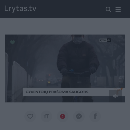
Paremkite Ukrainą