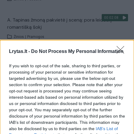
00:02:08
A. Tapinas žmoną pakvietė į sceną: pora leidosi į
romantišką šokį
Žinios
|
Pramogos
Lrytas.lt -
Do Not Process My Personal Information
Visi įrašai
If you wish to opt-out of the sale, sharing to third parties, or
processing of your personal or sensitive information for
targeted advertising by us, please use the below opt-out
Žiūrimiausi įrašai
section to confirm your selection. Please note that after your
opt-out request is processed you may continue seeing
interest-based ads based on personal information utilized by
us or personal information disclosed to third parties prior to
00:00:30
Vaizdai iš tragiškos avarijos Vilniaus r.: dviejų moterų ir
your opt-out. You may separately opt-out of the further
vaiko gyvybių išgelbėti nepavyko
disclosure of your personal information by third parties on the
IAB’s list of downstream participants. This information may
Žinios
|
Lietuvos diena
also be disclosed by us to third parties on the
IAB’s List of