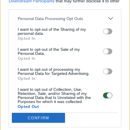
Downstream Participants
that may further disclose it to other
third parties.
00:00:57
Savaitės vidurys nusimato karštas: temperatūra kils iki
32 laipsnių šilumos
Personal Data Processing Opt Outs
Žinios
|
Orai
I want to opt-out of the Sharing of my
personal data.
Opted In
00:15:54
V. Zalužno pasisakymą laiko bandymu įsitvirtinti
I want to opt-out of the Sale of my
Ukrainos politikoje: jis yra neteisus
Personal Data.
Opted In
Laidos
|
Nauja diena
I want to opt-out of processing my
Personal Data for Targeted Advertising.
Opted In
00:00:57
Sinoptikai atsakė, kokiais orais užbaigsime darbo
savaitę: karščiai atsitrauks
I want to opt-out of Collection, Use,
Retention, Sale, and/or Sharing of my
Personal Data that Is Unrelated with the
Žinios
|
Orai
Purposes for which it was collected.
Opted Out
CONFIRM
Visi įrašai