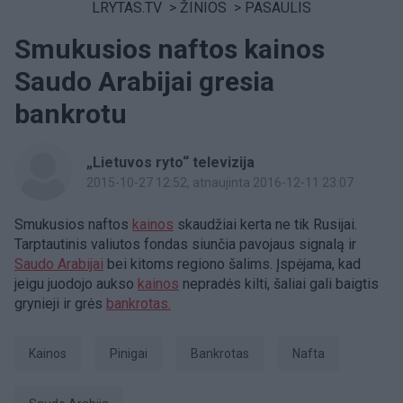
LRYTAS.TV
>
ŽINIOS
>
PASAULIS
Smukusios naftos kainos
Saudo Arabijai gresia
bankrotu
„Lietuvos ryto“ televizija
2015-10-27 12:52
, atnaujinta 2016-12-11 23:07
Smukusios naftos
kainos
skaudžiai kerta ne tik Rusijai.
Tarptautinis valiutos fondas siunčia pavojaus signalą ir
Saudo Arabijai
bei kitoms regiono šalims. Įspėjama, kad
jeigu juodojo aukso
kainos
nepradės kilti, šaliai gali baigtis
grynieji ir grės
bankrotas.
Kainos
Pinigai
Bankrotas
Nafta