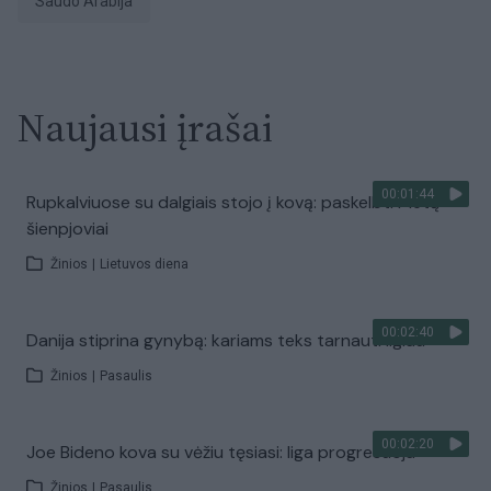
Saudo Arabija
Naujausi įrašai
00:01:44
Rupkalviuose su dalgiais stojo į kovą: paskelbti Metų
šienpjoviai
Žinios
|
Lietuvos diena
00:02:40
Danija stiprina gynybą: kariams teks tarnauti ilgiau
Žinios
|
Pasaulis
00:02:20
Joe Bideno kova su vėžiu tęsiasi: liga progresuoja
Žinios
|
Pasaulis