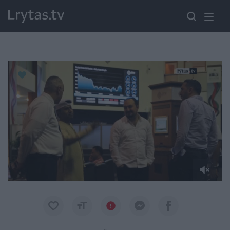
Paremkite Ukrainą