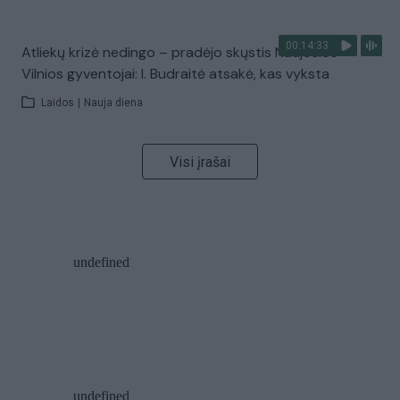
00:14:33
Atliekų krizė nedingo – pradėjo skųstis Naujosios
Vilnios gyventojai: I. Budraitė atsakė, kas vyksta
Laidos
|
Nauja diena
Visi įrašai