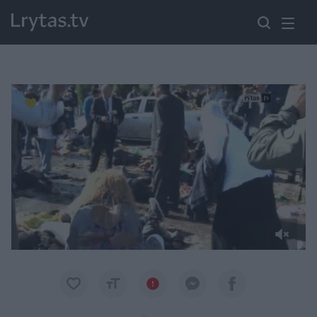
Paremkite Ukrainą