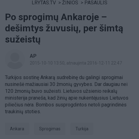
LRYTAS.TV
>
ŽINIOS
>
PASAULIS
Po sprogimų Ankaroje –
dešimtys žuvusių, per šimtą
sužeistų
AP
2015-10-10 13:50
, atnaujinta 2016-12-11 22:47
Turkijos sostinę Ankarą sudrebinę du galingi sprogimai
nusinešė mažiausiai 30 žmonių gyvybes. Dar daugiau nei
120 žmonių buvo sužeisti. Lietuvos užsienio reikalų
ministerija praneša, kad žinių apie nukentėjusius Lietuvos
piliečius nėra. Bombos susprogdintos netoli pagrindinės
traukinių stoties.
Ankara
sprogimas
Turkija