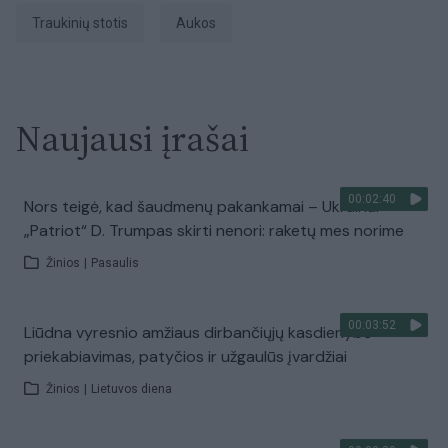
traukinių stotis
aukos
Naujausi įrašai
00:02:40
Nors teigė, kad šaudmenų pakankamai – Ukrainai
„Patriot“ D. Trumpas skirti nenori: raketų mes norime
Žinios
|
Pasaulis
00:03:52
Liūdna vyresnio amžiaus dirbančiųjų kasdienybė –
priekabiavimas, patyčios ir užgaulūs įvardžiai
Žinios
|
Lietuvos diena