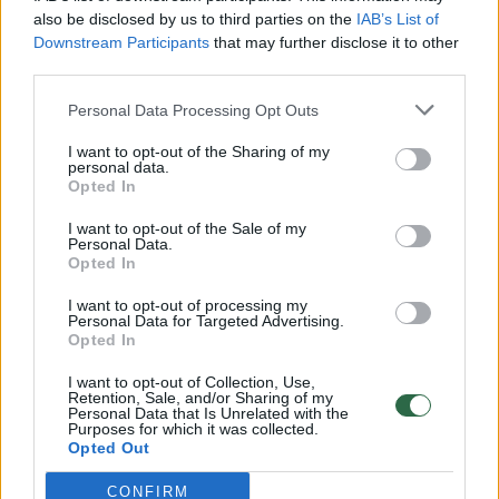
vaiko gyvybių išgelbėti nepavyko
also be disclosed by us to third parties on the
IAB’s List of
Žinios
|
Lietuvos diena
Downstream Participants
that may further disclose it to other
third parties.
00:00:57
Personal Data Processing Opt Outs
Savaitės vidurys nusimato karštas: temperatūra kils iki
32 laipsnių šilumos
I want to opt-out of the Sharing of my
personal data.
Žinios
|
Orai
Opted In
I want to opt-out of the Sale of my
Personal Data.
00:00:59
Nufilmavo, kaip patvino Vilniaus Vakarinis aplinkkelis:
Opted In
vaizdas pribloškia
I want to opt-out of processing my
Žinios
Personal Data for Targeted Advertising.
|
Lietuvos diena
Opted In
I want to opt-out of Collection, Use,
00:15:54
V. Zalužno pasisakymą laiko bandymu įsitvirtinti
Retention, Sale, and/or Sharing of my
Personal Data that Is Unrelated with the
Ukrainos politikoje: jis yra neteisus
Purposes for which it was collected.
Opted Out
Laidos
|
Nauja diena
CONFIRM