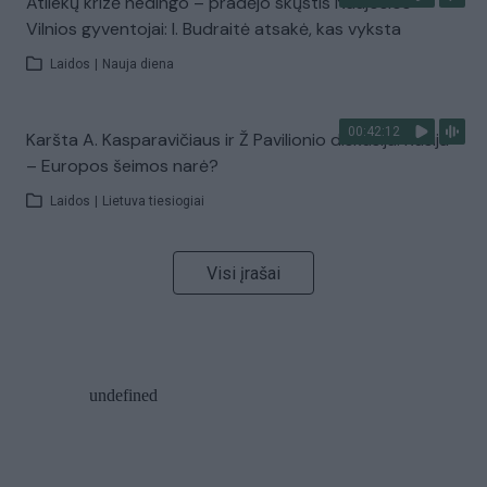
Atliekų krizė nedingo – pradėjo skųstis Naujosios
Vilnios gyventojai: I. Budraitė atsakė, kas vyksta
Laidos
|
Nauja diena
00:42:12
Karšta A. Kasparavičiaus ir Ž Pavilionio diskusija: Rusija
– Europos šeimos narė?
Laidos
|
Lietuva tiesiogiai
Visi įrašai