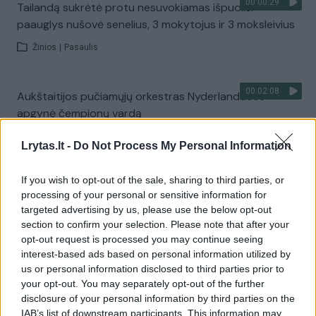
00:00:29
Tailandą sukrėtė protu nesuvokiamas išpuolis:
paauglys nušovė senelius, 3 mokytojus ir 3 moksleivius
Žinios
|
Pasaulis
00:02:08
Aukštaitijos pučiamųjų orkestras Nyderlanduose
apgynė čempionų vardą
Žinios
|
Lietuvos diena
Lrytas.lt -
Do Not Process My Personal Information
If you wish to opt-out of the sale, sharing to third parties, or
Visi įrašai
processing of your personal or sensitive information for
targeted advertising by us, please use the below opt-out
section to confirm your selection. Please note that after your
opt-out request is processed you may continue seeing
Žiūrimiausi įrašai
interest-based ads based on personal information utilized by
us or personal information disclosed to third parties prior to
your opt-out. You may separately opt-out of the further
00:00:30
disclosure of your personal information by third parties on the
Vaizdai iš tragiškos avarijos Vilniaus r.: dviejų moterų ir
IAB’s list of downstream participants. This information may