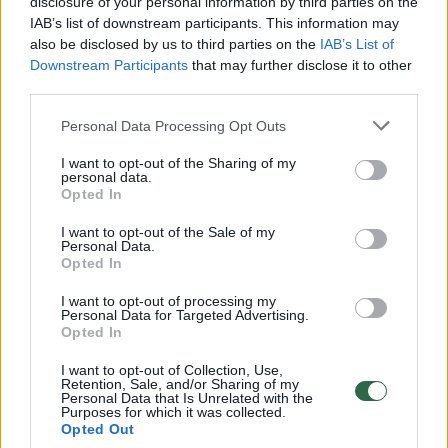
disclosure of your personal information by third parties on the
IAB’s list of downstream participants. This information may
00:00:30
Vaizdai iš tragiškos avarijos Vilniaus r.: dviejų moterų ir
also be disclosed by us to third parties on the
IAB’s List of
vaiko gyvybių išgelbėti nepavyko
Downstream Participants
that may further disclose it to other
third parties.
Žinios
|
Lietuvos diena
Personal Data Processing Opt Outs
00:00:57
Savaitės vidurys nusimato karštas: temperatūra kils iki
I want to opt-out of the Sharing of my
personal data.
32 laipsnių šilumos
Opted In
Žinios
|
Orai
I want to opt-out of the Sale of my
Personal Data.
Opted In
00:00:59
Nufilmavo, kaip patvino Vilniaus Vakarinis aplinkkelis:
I want to opt-out of processing my
vaizdas pribloškia
Personal Data for Targeted Advertising.
Opted In
Žinios
|
Lietuvos diena
I want to opt-out of Collection, Use,
Retention, Sale, and/or Sharing of my
Personal Data that Is Unrelated with the
00:00:55
Avarija Vilniuje: į stotelę įsirėžęs automobilis sužalojo
Purposes for which it was collected.
Opted Out
dvi moteris