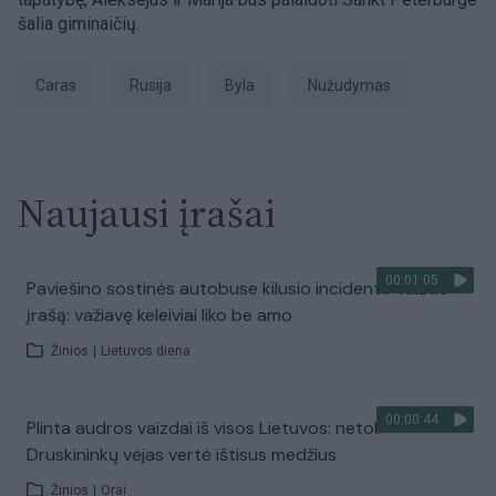
šalia giminaičių.
caras
Rusija
Byla
nužudymas
Naujausi įrašai
00:01:05
Paviešino sostinės autobuse kilusio incidento vaizdo
įrašą: važiavę keleiviai liko be amo
Žinios
|
Lietuvos diena
00:00:44
Plinta audros vaizdai iš visos Lietuvos: netoli
Druskininkų vėjas vertė ištisus medžius
Žinios
|
Orai