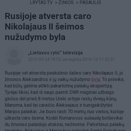
LRYTAS.TV
>
ŽINIOS
>
PASAULIS
Rusijoje atversta caro
Nikolajaus II šeimos
nužudymo byla
„Lietuvos ryto“ televizija
2015-09-24 18:52
, atnaujinta 2016-12-11 22:31
Rusijoje vėl atversta paskutinio šalies caro Nikolajaus II, jo
žmonos Aleksandros ir jų vaikų nužudymo
byla.
To prireikė,
kad būtų galima atlikti pakartotinę palaikų ekspertizę.
Tyrėjai tikisi, kad iš naujo paimti DNR mėginiai užbaigs
ginčus dėl prieš 8 metus Uralo srityje rastų dviejų kūnų.
Manoma, kad tai caraičio Aleksejaus ir kunigaikštytės
Marijos palaikai. Jie buvo rasti 70 metrų nuo vietos, kurioje
užkasta caro šeima. Kodėl Romanovus sušaudę bolševikai
du žmones palaidojo atskirai, nežinoma. Patvirtinus palaikų
tapatybę, Aleksejus ir Marija bus palaidoti Sankt Peterburge