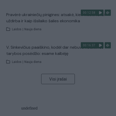
00:12:58
Pravėrė ukrainiečių pinigines: atsakė, kiek vidutiniškai
uždirba ir kaip išsilaiko šalies ekonomika
Laidos
|
Nauja diena
00:16:37
V. Sinkevičius paaiškino, kodėl dar nebuvo Koalicinės
tarybos posėdžio: esame kalbėję
Laidos
|
Nauja diena
Visi įrašai