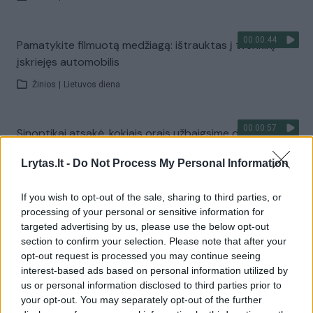
00:00:44
Pamatykite filmuotą medžiagą: ištrauktas į tvenkinį
įskriejęs automobilis
Žinios
|
Lietuvos diena
00:00:57
Sinoptikai atsakė, kokiais orais užbaigsime darbo
savaitę: karščiai atsitrauks
Lrytas.lt -
Do Not Process My Personal Information
Žinios
|
Orai
If you wish to opt-out of the sale, sharing to third parties, or
processing of your personal or sensitive information for
Visi įrašai
targeted advertising by us, please use the below opt-out
section to confirm your selection. Please note that after your
opt-out request is processed you may continue seeing
interest-based ads based on personal information utilized by
Žiūrimiausi įrašai
us or personal information disclosed to third parties prior to
your opt-out. You may separately opt-out of the further