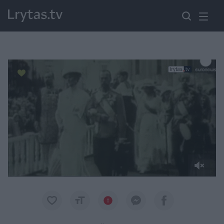
Paremkite Ukrainą