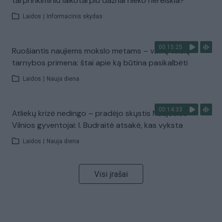
tarprinkiminiu laikotarpiu dažnai nieko nereiškia?
Laidos
|
Informacinis skydas
00:15:25
Ruošiantis naujiems mokslo metams – vaikų teisių
tarnybos primena: štai apie ką būtina pasikalbėti
Laidos
|
Nauja diena
00:14:33
Atliekų krizė nedingo – pradėjo skųstis Naujosios
Vilnios gyventojai: I. Budraitė atsakė, kas vyksta
Laidos
|
Nauja diena
Visi įrašai