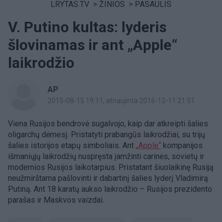
LRYTAS.TV
>
ŽINIOS
>
PASAULIS
V. Putino kultas: lyderis
šlovinamas ir ant „Apple“
laikrodžio
AP
2015-08-15 19:11
, atnaujinta 2016-12-11 21:51
Viena Rusijos bendrovė sugalvojo, kaip dar atkreipti šalies
oligarchų dėmesį. Pristatyti prabangūs laikrodžiai, su trijų
šalies istorijos etapų simboliais. Ant
„Apple“
kompanijos
išmaniųjų laikrodžių nuspręsta įamžinti carinės, sovietų ir
modernios Rusijos laikotarpius. Pristatant šiuolaikinę Rusiją
neužmirštama pašlovinti ir dabartinį šalies lyderį Vladimirą
Putiną. Ant 18 karatų aukso laikrodžio – Rusijos prezidento
parašas ir Maskvos vaizdai.