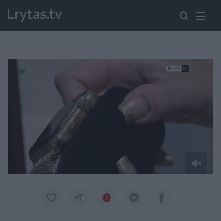
Paremkite Ukrainą