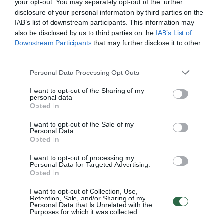
your opt-out. You may separately opt-out of the further
disclosure of your personal information by third parties on the
IAB’s list of downstream participants. This information may
00:00:30
Vaizdai iš tragiškos avarijos Vilniaus r.: dviejų moterų ir
also be disclosed by us to third parties on the
IAB’s List of
vaiko gyvybių išgelbėti nepavyko
Downstream Participants
that may further disclose it to other
third parties.
Žinios
|
Lietuvos diena
Personal Data Processing Opt Outs
00:00:57
Savaitės vidurys nusimato karštas: temperatūra kils iki
I want to opt-out of the Sharing of my
personal data.
32 laipsnių šilumos
Opted In
Žinios
|
Orai
I want to opt-out of the Sale of my
Personal Data.
Opted In
00:15:54
V. Zalužno pasisakymą laiko bandymu įsitvirtinti
I want to opt-out of processing my
Ukrainos politikoje: jis yra neteisus
Personal Data for Targeted Advertising.
Opted In
Laidos
|
Nauja diena
I want to opt-out of Collection, Use,
Retention, Sale, and/or Sharing of my
Personal Data that Is Unrelated with the
00:05:25
K. Prunskienės brolis prisiminė jaudinančią akimirką
Purposes for which it was collected.