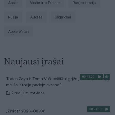
Apple
Vladimiras Putinas
Rusijos istorija
Rusija
Auksas
oligarchai
Apple Watch
Naujausi įrašai
00:42:29
Tadas Gryn ir Toma Vaškevičiūtė grįžo į praeitį: kodėl jų
meilės istorija padėjo ekrane?
Žinios
|
Lietuvos diena
00:21:19
„Žinios“ 2026-08-08