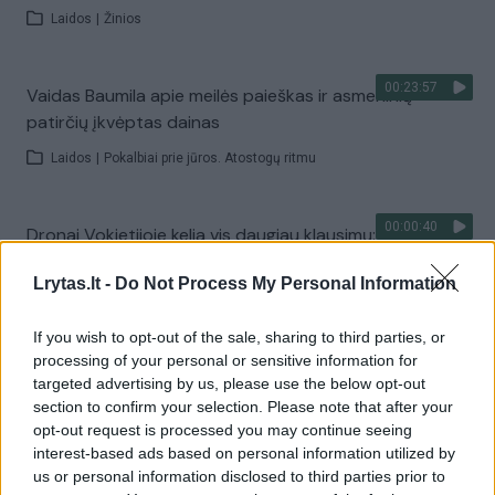
Laidos
|
Žinios
00:23:57
Vaidas Baumila apie meilės paieškas ir asmeninių
patirčių įkvėptas dainas
Laidos
|
Pokalbiai prie jūros. Atostogų ritmu
00:00:40
Dronai Vokietijoje kelia vis daugiau klausimų: du
pastebėti virš karinės bazės
Lrytas.lt -
Do Not Process My Personal Information
Žinios
|
Pasaulis
If you wish to opt-out of the sale, sharing to third parties, or
processing of your personal or sensitive information for
Visi įrašai
targeted advertising by us, please use the below opt-out
section to confirm your selection. Please note that after your
opt-out request is processed you may continue seeing
interest-based ads based on personal information utilized by
Žiūrimiausi įrašai
us or personal information disclosed to third parties prior to