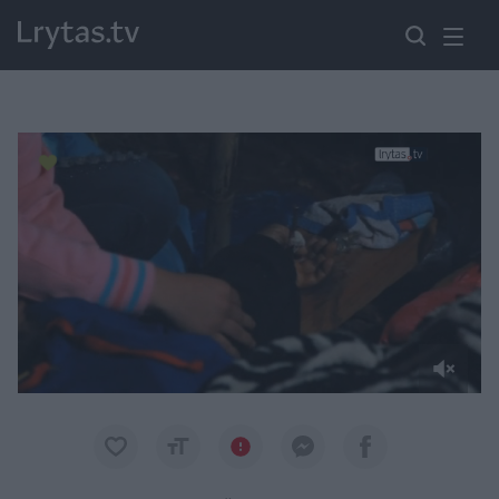
Paremkite Ukrainą