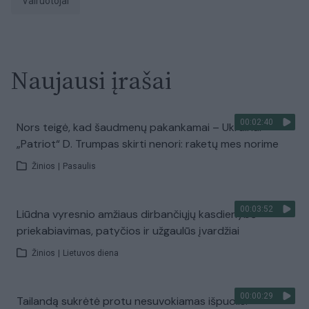
vairuotojai
Naujausi įrašai
00:02:40
Nors teigė, kad šaudmenų pakankamai – Ukrainai
„Patriot“ D. Trumpas skirti nenori: raketų mes norime
Žinios
|
Pasaulis
00:03:52
Liūdna vyresnio amžiaus dirbančiųjų kasdienybė –
priekabiavimas, patyčios ir užgaulūs įvardžiai
Žinios
|
Lietuvos diena
00:00:29
Tailandą sukrėtė protu nesuvokiamas išpuolis: