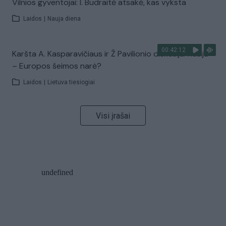
Vilnios gyventojai: I. Budraitė atsakė, kas vyksta
Laidos
|
Nauja diena
00:42:12
Karšta A. Kasparavičiaus ir Ž Pavilionio diskusija: Rusija
– Europos šeimos narė?
Laidos
|
Lietuva tiesiogiai
Visi įrašai