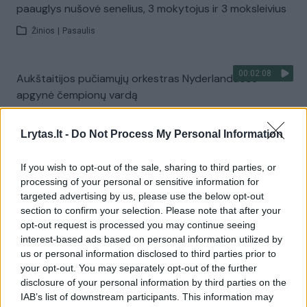
paauglys nušovė senelius, 3 mokytojus ir 3 moksleivius
Žinios
|
Pasaulis
00:02:08
Aukštaitijos pučiamųjų orkestras Nyderlanduose
apgynė čempionų vardą
Žinios
|
Lietuvos diena
Lrytas.lt -
Do Not Process My Personal Information
Visi įrašai
If you wish to opt-out of the sale, sharing to third parties, or
processing of your personal or sensitive information for
targeted advertising by us, please use the below opt-out
section to confirm your selection. Please note that after your
Žiūrimiausi įrašai
opt-out request is processed you may continue seeing
interest-based ads based on personal information utilized by
us or personal information disclosed to third parties prior to
your opt-out. You may separately opt-out of the further
00:00:30
Vaizdai iš tragiškos avarijos Vilniaus r.: dviejų moterų ir
disclosure of your personal information by third parties on the
vaiko gyvybių išgelbėti nepavyko
IAB’s list of downstream participants. This information may