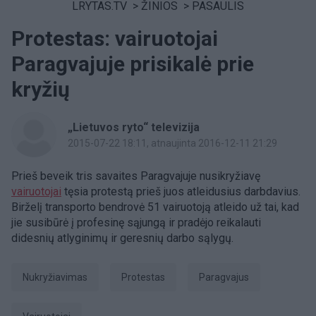
LRYTAS.TV
>
ŽINIOS
>
PASAULIS
Protestas: vairuotojai
Paragvajuje prisikalė prie
kryžių
„Lietuvos ryto“ televizija
2015-07-22 18:11
, atnaujinta 2016-12-11 21:29
Prieš beveik tris savaites Paragvajuje nusikryžiavę
vairuotojai
tęsia protestą prieš juos atleidusius darbdavius.
Birželį transporto bendrovė 51 vairuotoją atleido už tai, kad
jie susibūrė į profesinę sąjungą ir pradėjo reikalauti
didesnių atlyginimų ir geresnių darbo sąlygų.
nukryžiavimas
Protestas
Paragvajus