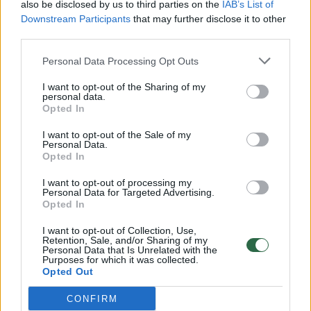
also be disclosed by us to third parties on the
IAB’s List of
Žinios
|
Lietuvos diena
Downstream Participants
that may further disclose it to other
third parties.
00:00:57
Savaitės vidurys nusimato karštas: temperatūra kils iki
Personal Data Processing Opt Outs
32 laipsnių šilumos
I want to opt-out of the Sharing of my
personal data.
Žinios
|
Orai
Opted In
I want to opt-out of the Sale of my
00:00:59
Nufilmavo, kaip patvino Vilniaus Vakarinis aplinkkelis:
Personal Data.
Opted In
vaizdas pribloškia
I want to opt-out of processing my
Žinios
|
Lietuvos diena
Personal Data for Targeted Advertising.
Opted In
00:15:54
V. Zalužno pasisakymą laiko bandymu įsitvirtinti
I want to opt-out of Collection, Use,
Retention, Sale, and/or Sharing of my
Ukrainos politikoje: jis yra neteisus
Personal Data that Is Unrelated with the
Purposes for which it was collected.
Opted Out
Laidos
|
Nauja diena
CONFIRM