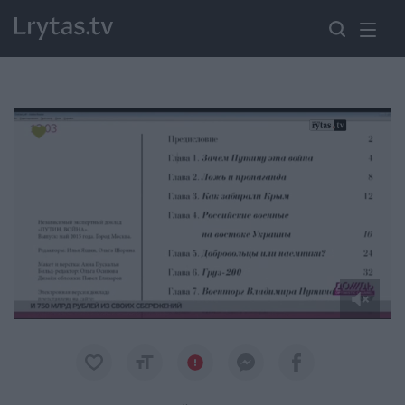
Paremkite Ukrainą