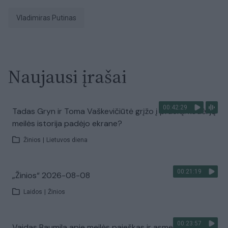
Vladimiras Putinas
Naujausi įrašai
00:42:29
Tadas Gryn ir Toma Vaškevičiūtė grįžo į praeitį: kodėl jų
meilės istorija padėjo ekrane?
Žinios
|
Lietuvos diena
00:21:19
„Žinios“ 2026-08-08
Laidos
|
Žinios
00:23:57
Vaidas Baumila apie meilės paieškas ir asmeninių