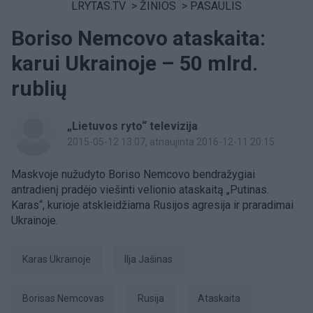
LRYTAS.TV
>
ŽINIOS
>
PASAULIS
Boriso Nemcovo ataskaita:
karui Ukrainoje – 50 mlrd.
rublių
„Lietuvos ryto“ televizija
2015-05-12 13:07
, atnaujinta 2016-12-11 20:15
Maskvoje nužudyto Boriso Nemcovo bendražygiai
antradienį pradėjo viešinti velionio ataskaitą „Putinas.
Karas“, kurioje atskleidžiama Rusijos agresija ir praradimai
Ukrainoje.
karas Ukrainoje
Ilja Jašinas
Borisas Nemcovas
Rusija
ataskaita