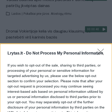
patirčių įkvėptas dainas
Laidos
|
Pokalbiai prie jūros. Atostogų ritmu
00:00:40
Dronai Vokietijoje kelia vis daugiau klausimų: du
pastebėti virš karinės bazės
Žinios
|
Pasaulis
Lrytas.lt -
Do Not Process My Personal Information
Visi įrašai
If you wish to opt-out of the sale, sharing to third parties, or
processing of your personal or sensitive information for
targeted advertising by us, please use the below opt-out
section to confirm your selection. Please note that after your
Žiūrimiausi įrašai
opt-out request is processed you may continue seeing
interest-based ads based on personal information utilized by
us or personal information disclosed to third parties prior to
your opt-out. You may separately opt-out of the further
00:00:30
Vaizdai iš tragiškos avarijos Vilniaus r.: dviejų moterų ir
disclosure of your personal information by third parties on the
vaiko gyvybių išgelbėti nepavyko