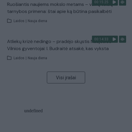
00:15:25
Ruošiantis naujiems mokslo metams – vaikų teisių
tarnybos primena: štai apie ką būtina pasikalbėti
Laidos
|
Nauja diena
00:14:33
Atliekų krizė nedingo – pradėjo skųstis Naujosios
Vilnios gyventojai: I. Budraitė atsakė, kas vyksta
Laidos
|
Nauja diena
Visi įrašai