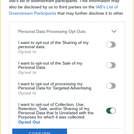
IAB’s list of downstream participants. This information may
also be disclosed by us to third parties on the
IAB’s List of
Žinios
|
Lietuvos diena
Downstream Participants
that may further disclose it to other
third parties.
00:00:57
Savaitės vidurys nusimato karštas: temperatūra kils iki
Personal Data Processing Opt Outs
32 laipsnių šilumos
I want to opt-out of the Sharing of my
Žinios
|
Orai
personal data.
Opted In
I want to opt-out of the Sale of my
00:15:54
V. Zalužno pasisakymą laiko bandymu įsitvirtinti
Personal Data.
Ukrainos politikoje: jis yra neteisus
Opted In
Laidos
|
Nauja diena
I want to opt-out of processing my
Personal Data for Targeted Advertising.
Opted In
00:05:25
K. Prunskienės brolis prisiminė jaudinančią akimirką
I want to opt-out of Collection, Use,
Retention, Sale, and/or Sharing of my
prieš mirtį: „Tai buvo simbolinis mūsų pagerbimo
Personal Data that Is Unrelated with the
ženklas“
Purposes for which it was collected.
Opted Out
Žinios
|
Lietuvos diena
CONFIRM