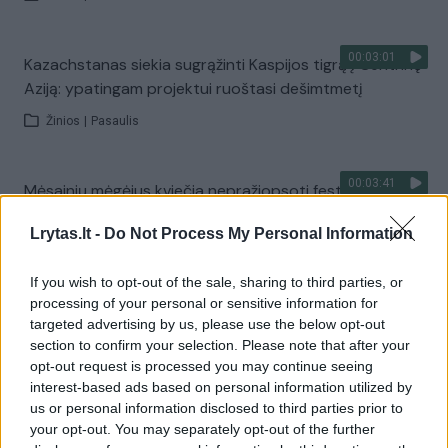
00:03:01
Kazachstanas siekia sugrąžinti Kaspijos tigrą į Centrinę
Aziją: ypatingam projektui ruoštasi dešimtmetį
Žinios
|
Pasaulis
00:03:41
Mėsainių mėgėjus kviečia nepražiopsoti festivalio
Vilniuje: atskleidė populiariausią paruošimo būdą
Lrytas.lt -
Do Not Process My Personal Information
Žinios
|
Lietuvos diena
If you wish to opt-out of the sale, sharing to third parties, or
processing of your personal or sensitive information for
Visi įrašai
targeted advertising by us, please use the below opt-out
section to confirm your selection. Please note that after your
opt-out request is processed you may continue seeing
interest-based ads based on personal information utilized by
Žiūrimiausi įrašai
us or personal information disclosed to third parties prior to
your opt-out. You may separately opt-out of the further