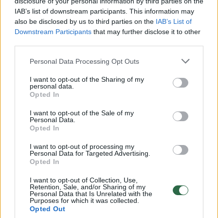
disclosure of your personal information by third parties on the
IAB’s list of downstream participants. This information may
00:00:49
Pateikė daugiau detalių apie iš tėvų paimtus šešis
also be disclosed by us to third parties on the
IAB’s List of
vaikus: jiems kilusi grėsmė
Downstream Participants
that may further disclose it to other
third parties.
Žinios
|
Lietuvos diena
Personal Data Processing Opt Outs
00:00:30
Vaizdai iš tragiškos avarijos Vilniaus r.: dviejų moterų ir
I want to opt-out of the Sharing of my
personal data.
vaiko gyvybių išgelbėti nepavyko
Opted In
Žinios
|
Lietuvos diena
I want to opt-out of the Sale of my
Personal Data.
Opted In
00:00:59
Nufilmavo, kaip patvino Vilniaus Vakarinis aplinkkelis:
I want to opt-out of processing my
vaizdas pribloškia
Personal Data for Targeted Advertising.
Opted In
Žinios
|
Lietuvos diena
I want to opt-out of Collection, Use,
Retention, Sale, and/or Sharing of my
Personal Data that Is Unrelated with the
00:02:01
„Pagarba pirmajai premjerei“: pasidalijo jautriais
Purposes for which it was collected.
Opted Out
prisiminimais apie Kazimierą Prunskienę