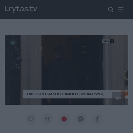
Paremkite Ukrainą