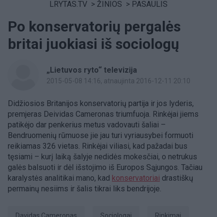
LRYTAS.TV
>
ŽINIOS
>
PASAULIS
Po konservatorių pergalės
britai juokiasi iš sociologų
„Lietuvos ryto“ televizija
2015-05-08 14:16
, atnaujinta 2016-12-11 20:10
Didžiosios Britanijos konservatorių partija ir jos lyderis,
premjeras Deividas Cameronas triumfuoja. Rinkėjai jiems
patikėjo dar penkerius metus vadovauti šaliai –
Bendruomenių rūmuose jie jau turi vyriausybei formuoti
reikiamas 326 vietas. Rinkėjai viliasi, kad pažadai bus
tęsiami – kurį laiką šalyje nedidės mokesčiai, o netrukus
galės balsuoti ir dėl išstojimo iš Europos Sąjungos. Tačiau
karalystės analitikai mano, kad
konservatoriai
drastiškų
permainų nesiims ir šalis tikrai liks bendrijoje.
Davidas Cameronas
sociologai
Rinkimai