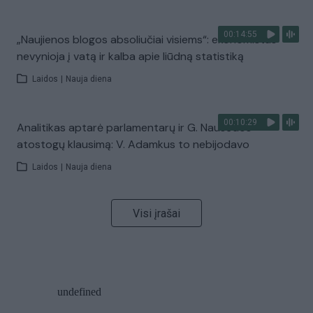
00:14:55
„Naujienos blogos absoliučiai visiems“: ekonomistas
nevynioja į vatą ir kalba apie liūdną statistiką
Laidos
|
Nauja diena
00:10:29
Analitikas aptarė parlamentarų ir G. Nausėdos
atostogų klausimą: V. Adamkus to nebijodavo
Laidos
|
Nauja diena
Visi įrašai