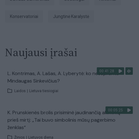
Konservatoriai
Jungtinė Karalystė
Naujausi įrašai
00:41:28
L. Kontrimas, A. Lašas, A. Lyberytė: ko nesupranta
Mindaugas Sinkevičius?
Laidos
|
Lietuva tiesiogiai
00:05:25
K. Prunskienės brolis prisiminė jaudinančią akimirką
prieš mirtį: „Tai buvo simbolinis mūsų pagerbimo
ženklas“
Žinios
|
Lietuvos diena