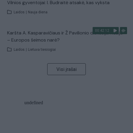
Vilnios gyventojai: I. Budraitė atsakė, kas vyksta
Laidos
|
Nauja diena
00:42:12
Karšta A. Kasparavičiaus ir Ž Pavilionio diskusija: Rusija
– Europos šeimos narė?
Laidos
|
Lietuva tiesiogiai
Visi įrašai