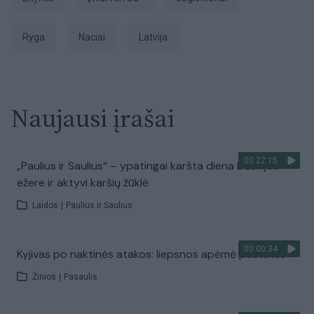
Ryga
naciai
Latvija
Naujausi įrašai
00:22:15
„Paulius ir Saulius“ – ypatingai karšta diena Dzūkijos
ežere ir aktyvi karšių žūklė
Laidos
|
Paulius ir Saulius
00:00:34
Kyjivas po naktinės atakos: liepsnos apėmė pastatus
Žinios
|
Pasaulis