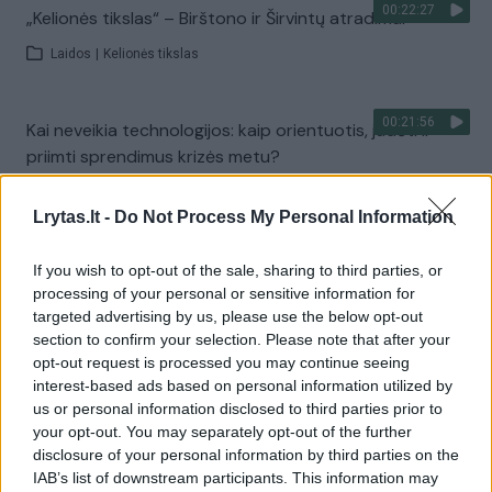
00:22:27
„Kelionės tikslas“ – Birštono ir Širvintų atradimai
Laidos
|
Kelionės tikslas
00:21:56
Kai neveikia technologijos: kaip orientuotis, judėti ir
priimti sprendimus krizės metu?
Laidos
|
Išlikti rytojui
Lrytas.lt -
Do Not Process My Personal Information
Visi įrašai
If you wish to opt-out of the sale, sharing to third parties, or
processing of your personal or sensitive information for
targeted advertising by us, please use the below opt-out
section to confirm your selection. Please note that after your
Žiūrimiausi įrašai
opt-out request is processed you may continue seeing
interest-based ads based on personal information utilized by
us or personal information disclosed to third parties prior to
your opt-out. You may separately opt-out of the further
00:00:30
Vaizdai iš tragiškos avarijos Vilniaus r.: dviejų moterų ir
disclosure of your personal information by third parties on the
vaiko gyvybių išgelbėti nepavyko
IAB’s list of downstream participants. This information may