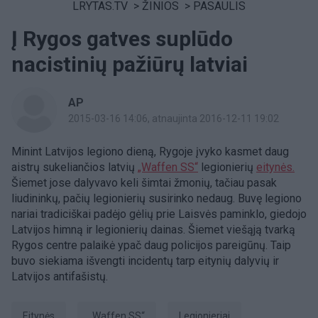
LRYTAS.TV
>
ŽINIOS
>
PASAULIS
Į Rygos gatves suplūdo
nacistinių pažiūrų latviai
AP
2015-03-16 14:06
, atnaujinta 2016-12-11 19:02
Minint Latvijos legiono dieną, Rygoje įvyko kasmet daug
aistrų sukeliančios latvių
„Waffen SS“
legionierių
eitynės.
Šiemet jose dalyvavo keli šimtai žmonių, tačiau pasak
liudininkų, pačių legionierių susirinko nedaug. Buvę legiono
nariai tradiciškai padėjo gėlių prie Laisvės paminklo, giedojo
Latvijos himną ir legionierių dainas. Šiemet viešąją tvarką
Rygos centre palaikė ypač daug policijos pareigūnų. Taip
buvo siekiama išvengti incidentų tarp eitynių dalyvių ir
Latvijos antifašistų.
eitynės
„Waffen SS“
legionieriai