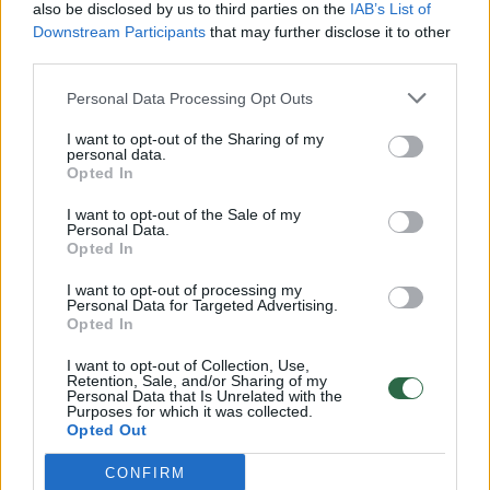
also be disclosed by us to third parties on the
IAB’s List of
Žinios
|
Lietuvos diena
Downstream Participants
that may further disclose it to other
third parties.
00:00:57
Savaitės vidurys nusimato karštas: temperatūra kils iki
Personal Data Processing Opt Outs
32 laipsnių šilumos
I want to opt-out of the Sharing of my
personal data.
Žinios
|
Orai
Opted In
I want to opt-out of the Sale of my
00:15:54
V. Zalužno pasisakymą laiko bandymu įsitvirtinti
Personal Data.
Opted In
Ukrainos politikoje: jis yra neteisus
I want to opt-out of processing my
Laidos
|
Nauja diena
Personal Data for Targeted Advertising.
Opted In
00:00:59
I want to opt-out of Collection, Use,
Nufilmavo, kaip patvino Vilniaus Vakarinis aplinkkelis:
Retention, Sale, and/or Sharing of my
vaizdas pribloškia
Personal Data that Is Unrelated with the
Purposes for which it was collected.
Opted Out
Žinios
|
Lietuvos diena
CONFIRM