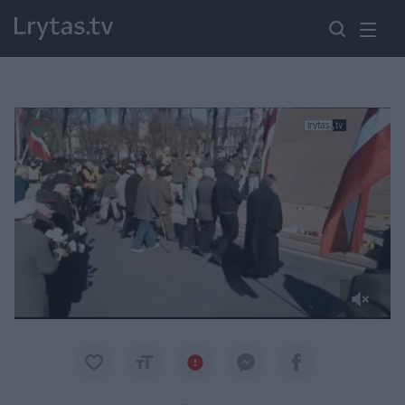
Paremkite Ukrainą