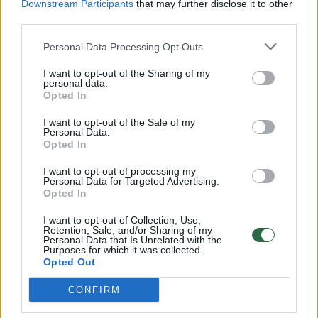
Downstream Participants
that may further disclose it to other
third parties.
00:00:57
Savaitės vidurys nusimato karštas: temperatūra kils iki
32 laipsnių šilumos
Personal Data Processing Opt Outs
Žinios
|
Orai
I want to opt-out of the Sharing of my
personal data.
Opted In
00:00:59
Nufilmavo, kaip patvino Vilniaus Vakarinis aplinkkelis:
I want to opt-out of the Sale of my
vaizdas pribloškia
Personal Data.
Opted In
Žinios
|
Lietuvos diena
I want to opt-out of processing my
Personal Data for Targeted Advertising.
Opted In
00:00:55
Avarija Vilniuje: į stotelę įsirėžęs automobilis sužalojo
I want to opt-out of Collection, Use,
dvi moteris
Retention, Sale, and/or Sharing of my
Personal Data that Is Unrelated with the
Žinios
|
Lietuvos diena
Purposes for which it was collected.
Opted Out
CONFIRM
Visi įrašai