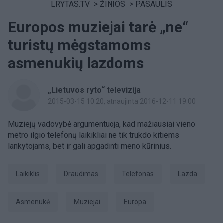
LRYTAS.TV
>
ŽINIOS
>
PASAULIS
Europos muziejai tarė „ne“
turistų mėgstamoms
asmenukių lazdoms
„Lietuvos ryto“ televizija
2015-03-15 10:20
, atnaujinta 2016-12-11 19:00
Muziejų vadovybė argumentuoja, kad mažiausiai vieno
metro ilgio telefonų laikikliai ne tik trukdo kitiems
lankytojams, bet ir gali apgadinti meno kūrinius.
laikiklis
Draudimas
telefonas
lazda
asmenukė
muziejai
Europa