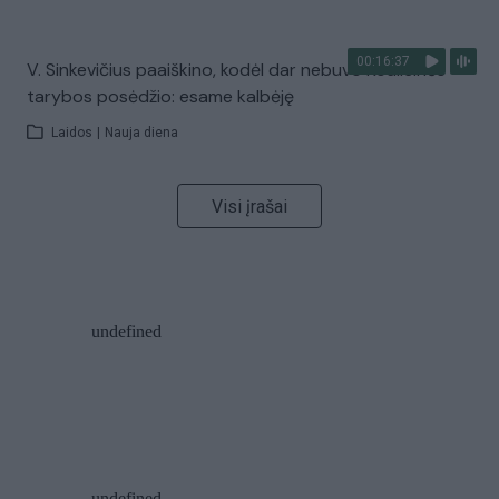
00:16:37
V. Sinkevičius paaiškino, kodėl dar nebuvo Koalicinės
tarybos posėdžio: esame kalbėję
Laidos
|
Nauja diena
Visi įrašai