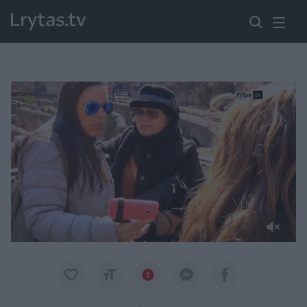
Paremkite Ukrainą