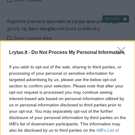
Žinios
|
Pasaulis
00:04:00
Kuprines pasvėrę specialistai įspėja apie pavojingą
įprotį: tą daro daugiau nei pusė pradinukų
Žinios
|
Lietuvos diena
Lrytas.lt -
Do Not Process My Personal Information
Visi įrašai
If you wish to opt-out of the sale, sharing to third parties, or
processing of your personal or sensitive information for
targeted advertising by us, please use the below opt-out
Žiūrimiausi įrašai
section to confirm your selection. Please note that after your
opt-out request is processed you may continue seeing
interest-based ads based on personal information utilized by
us or personal information disclosed to third parties prior to
00:00:30
Vaizdai iš tragiškos avarijos Vilniaus r.: dviejų moterų ir
your opt-out. You may separately opt-out of the further
vaiko gyvybių išgelbėti nepavyko
disclosure of your personal information by third parties on the
IAB’s list of downstream participants. This information may
Žinios
|
Lietuvos diena
also be disclosed by us to third parties on the
IAB’s List of