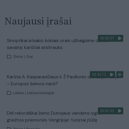
Naujausi įrašai
00:00:57
Sinoptikai atsakė, kokiais orais užbaigsime darbo
savaitę: karščiai atsitrauks
Žinios
|
Orai
00:42:12
Karšta A. Kasparavičiaus ir Ž Pavilionio diskusija: Rusija
– Europos šeimos narė?
Laidos
|
Lietuva tiesiogiai
00:02:33
Dėl rekordiškai žemo Dunojaus vandens lygio –
griežtos priemonės Vengrijoje: turistai įtūžę