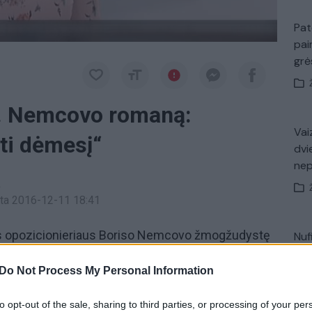
Pat
pai
gr
B. Nemcovo romaną:
Vaiz
ti dėmesį“
dvi
ne
a
inta 2016-12-11 18:41
s opozicionieriaus Boriso Nemcovo žmogžudystę
Nuf
Vak
ozicijos narius prieš sekmadienį turėjusią vykti
Do Not Process My Personal Information
to opt-out of the sale, sharing to third parties, or processing of your per