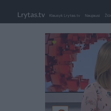
Klausyk Lrytas.tv
Naujausi
Žiū
Paremkite Ukrainą