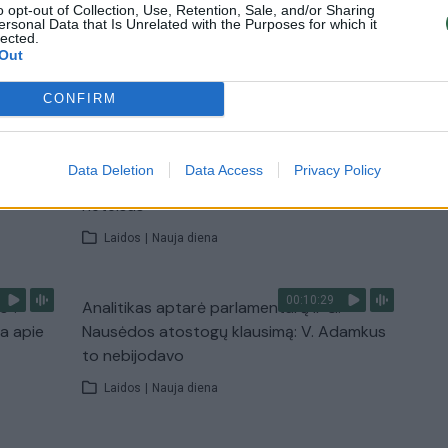
o opt-out of Collection, Use, Retention, Sale, and/or Sharing
ersonal Data that Is Unrelated with the Purposes for which it
lected.
Out
TV
Visi įrašai
CONFIRM
00:15:54
ko
V. Zalužno pasisakymą laiko bandymu
Data Deletion
Data Access
Privacy Policy
įsitvirtinti Ukrainos politikoje: jis yra
neteisus
Laidos
|
Nauja diena
00:10:29
s“:
Analitikas aptarė parlamentarų ir G.
ba apie
Nausėdos atostogų klausimą: V. Adamkus
to nebijodavo
Laidos
|
Nauja diena