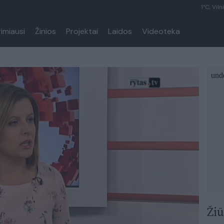
1°C, Viln
rimiausi
Žinios
Projektai
Laidos
Videoteka
Žiū