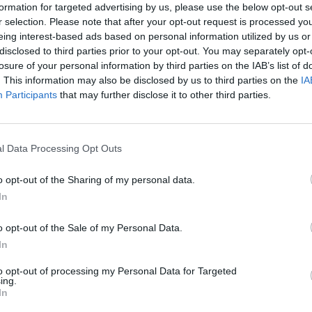
Mitingas
Vytis Jurkonis
formation for targeted advertising by us, please use the below opt-out s
„Pa
r selection. Please note that after your opt-out request is processed y
jau
eing interest-based ads based on personal information utilized by us or
Pru
disclosed to third parties prior to your opt-out. You may separately opt-
losure of your personal information by third parties on the IAB’s list of
. This information may also be disclosed by us to third parties on the
IA
Visi įrašai
Participants
that may further disclose it to other third parties.
0:59
00:00:45
as
Lietuvos karinė žvalgyba: Rusija svarsto
,4 mln.
surengti atakas prieš kritinę infrastruktūrą
l Data Processing Opt Outs
Baltijos šalyse
o opt-out of the Sharing of my personal data.
Žinios
|
Lietuvos diena
In
o opt-out of the Sale of my Personal Data.
0:45
00:00:37
s visų
J. Olekas nelinkęs kritikuoti G. Nausėdos
In
tūra
už neatvykimą atsisveikinti su K.
Prunskiene: „Gyvenime pasitaiko visokių
to opt-out of processing my Personal Data for Targeted
ing.
situacijų“
In
Žinios
|
Lietuvos diena