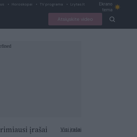
Ekrano
ius
Horoskopai
TV programa
Lrytas.lt
tema
Atsiųskite video
rimiausi įrašai
Visi įrašai