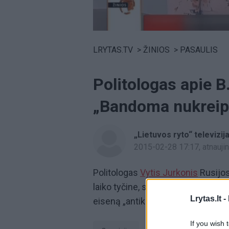
Volume
0%
LRYTAS.TV
>
ŽINIOS
>
PASAULIS
Politologas apie 
„Bandoma nukreip
„Lietuvos ryto“ televizij
2015-02-28 17:17
, atnauj
Politologas
Vytis Jurkonis
Rusijo
laiko tyčine, siekiant įbauginti op
Lrytas.lt -
eiseną „antikrizinis maršas“.
If you wish 