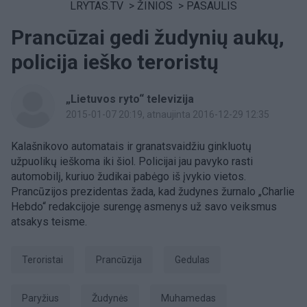
LRYTAS.TV
>
ŽINIOS
>
PASAULIS
Prancūzai gedi žudynių aukų,
policija ieško teroristų
„Lietuvos ryto“ televizija
2015-01-07 20:19
, atnaujinta 2016-12-29 12:35
Kalašnikovo automatais ir granatsvaidžiu ginkluotų
užpuolikų ieškoma iki šiol. Policijai jau pavyko rasti
automobilį, kuriuo žudikai pabėgo iš įvykio vietos.
Prancūzijos prezidentas žada, kad žudynes žurnalo „Charlie
Hebdo“ redakcijoje surengę asmenys už savo veiksmus
atsakys teisme.
teroristai
Prancūzija
gedulas
Paryžius
Žudynės
Muhamedas