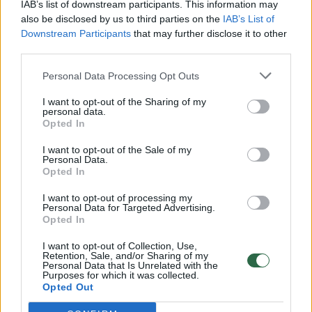
IAB’s list of downstream participants. This information may
vaiko gyvybių išgelbėti nepavyko
also be disclosed by us to third parties on the
IAB’s List of
Downstream Participants
that may further disclose it to other
Žinios
|
Lietuvos diena
third parties.
Personal Data Processing Opt Outs
00:00:57
Savaitės vidurys nusimato karštas: temperatūra kils iki
32 laipsnių šilumos
I want to opt-out of the Sharing of my
personal data.
Opted In
Žinios
|
Orai
I want to opt-out of the Sale of my
Personal Data.
00:00:59
Opted In
Nufilmavo, kaip patvino Vilniaus Vakarinis aplinkkelis:
vaizdas pribloškia
I want to opt-out of processing my
Personal Data for Targeted Advertising.
Žinios
|
Lietuvos diena
Opted In
I want to opt-out of Collection, Use,
Retention, Sale, and/or Sharing of my
00:00:55
Avarija Vilniuje: į stotelę įsirėžęs automobilis sužalojo
Personal Data that Is Unrelated with the
Purposes for which it was collected.
dvi moteris
Opted Out
Žinios
|
Lietuvos diena