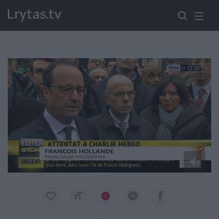
Paremkite Ukrainą