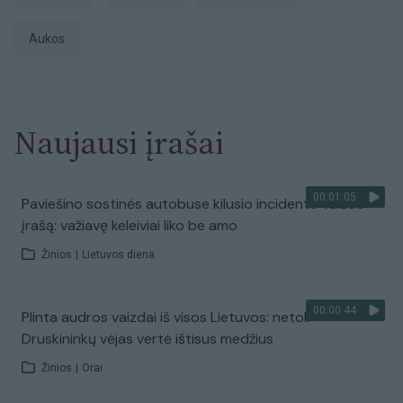
aukos
Naujausi įrašai
00:01:05
Paviešino sostinės autobuse kilusio incidento vaizdo
įrašą: važiavę keleiviai liko be amo
Žinios
|
Lietuvos diena
00:00:44
Plinta audros vaizdai iš visos Lietuvos: netoli
Druskininkų vėjas vertė ištisus medžius
Žinios
|
Orai