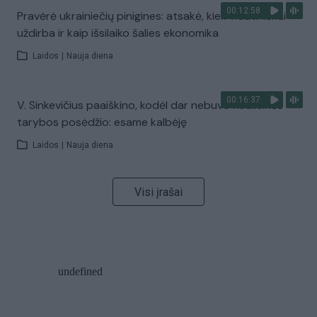
00:12:58
Pravėrė ukrainiečių pinigines: atsakė, kiek vidutiniškai
uždirba ir kaip išsilaiko šalies ekonomika
Laidos
|
Nauja diena
00:16:37
V. Sinkevičius paaiškino, kodėl dar nebuvo Koalicinės
tarybos posėdžio: esame kalbėję
Laidos
|
Nauja diena
Visi įrašai