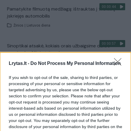
00:00:44
Pamatykite filmuotą medžiagą: ištrauktas į tvenkinį
įskriejęs automobilis
Žinios
|
Lietuvos diena
00:00:57
Sinoptikai atsakė, kokiais orais užbaigsime darbo
savaitę: karščiai atsitrauks
Žinios
|
Orai
Lrytas.lt -
Do Not Process My Personal Information
If you wish to opt-out of the sale, sharing to third parties, or
Visi įrašai
processing of your personal or sensitive information for
targeted advertising by us, please use the below opt-out
section to confirm your selection. Please note that after your
opt-out request is processed you may continue seeing
Žiūrimiausi įrašai
interest-based ads based on personal information utilized by
us or personal information disclosed to third parties prior to
your opt-out. You may separately opt-out of the further
disclosure of your personal information by third parties on the
00:00:30
Vaizdai iš tragiškos avarijos Vilniaus r.: dviejų moterų ir