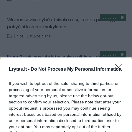
00:03:38
Vilniaus savivaldybė atsisako rusų kalbos paslaugų:
pokyčiai laukia ir mokyklose
Žinios
|
Lietuvos diena
00:00:37
Prancūzijoje sustabdytas gaisro plitimas: dėl karščių
pavojus dar neišnyko
Lrytas.lt -
Do Not Process My Personal Information
Žinios
|
Pasaulis
If you wish to opt-out of the sale, sharing to third parties, or
processing of your personal or sensitive information for
Visi įrašai
targeted advertising by us, please use the below opt-out
section to confirm your selection. Please note that after your
opt-out request is processed you may continue seeing
interest-based ads based on personal information utilized by
Žiūrimiausi įrašai
us or personal information disclosed to third parties prior to
your opt-out. You may separately opt-out of the further