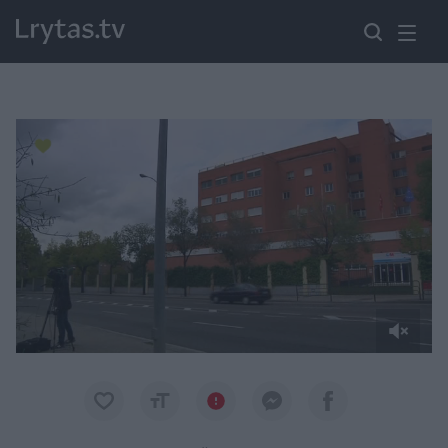
Paremkite Ukrainą