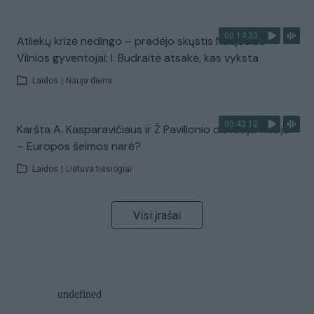
00:14:33
Atliekų krizė nedingo – pradėjo skųstis Naujosios
Vilnios gyventojai: I. Budraitė atsakė, kas vyksta
Laidos
|
Nauja diena
00:42:12
Karšta A. Kasparavičiaus ir Ž Pavilionio diskusija: Rusija
– Europos šeimos narė?
Laidos
|
Lietuva tiesiogiai
Visi įrašai