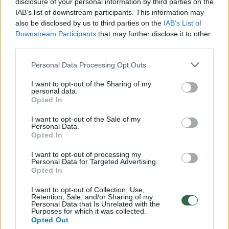
disclosure of your personal information by third parties on the
IAB’s list of downstream participants. This information may
00:00:30
Vaizdai iš tragiškos avarijos Vilniaus r.: dviejų moterų ir
also be disclosed by us to third parties on the
IAB’s List of
vaiko gyvybių išgelbėti nepavyko
Downstream Participants
that may further disclose it to other
third parties.
Žinios
|
Lietuvos diena
Personal Data Processing Opt Outs
00:00:57
Savaitės vidurys nusimato karštas: temperatūra kils iki
I want to opt-out of the Sharing of my
personal data.
32 laipsnių šilumos
Opted In
Žinios
|
Orai
I want to opt-out of the Sale of my
Personal Data.
Opted In
00:15:54
V. Zalužno pasisakymą laiko bandymu įsitvirtinti
I want to opt-out of processing my
Ukrainos politikoje: jis yra neteisus
Personal Data for Targeted Advertising.
Opted In
Laidos
|
Nauja diena
I want to opt-out of Collection, Use,
Retention, Sale, and/or Sharing of my
Personal Data that Is Unrelated with the
00:00:59
Nufilmavo, kaip patvino Vilniaus Vakarinis aplinkkelis:
Purposes for which it was collected.
Opted Out
vaizdas pribloškia