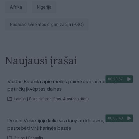
Afrika
Nigerija
Pasaulio sveikatos organizacija (PSO)
Naujausi įrašai
00:23:57
Vaidas Baumila apie meilės paieškas ir asmeninių
patirčių įkvėptas dainas
Laidos
|
Pokalbiai prie jūros. Atostogų ritmu
00:00:40
Dronai Vokietijoje kelia vis daugiau klausimų: du
pastebėti virš karinės bazės
Žinios
|
Pasaulis