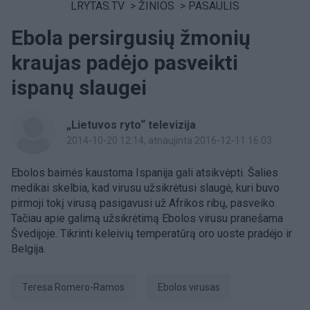
LRYTAS.TV
>
ŽINIOS
>
PASAULIS
Ebola persirgusių žmonių
kraujas padėjo pasveikti
ispanų slaugei
„Lietuvos ryto“ televizija
2014-10-20 12:14
, atnaujinta 2016-12-11 16:03
Ebolos baimės kaustoma Ispanija gali atsikvėpti. Šalies
medikai skelbia, kad virusu užsikrėtusi slaugė, kuri buvo
pirmoji tokį virusą pasigavusi už Afrikos ribų, pasveiko.
Tačiau apie galimą užsikrėtimą Ebolos virusu pranešama
Švedijoje. Tikrinti keleivių temperatūrą oro uoste pradėjo ir
Belgija.
Teresa Romero-Ramos
Ebolos virusas