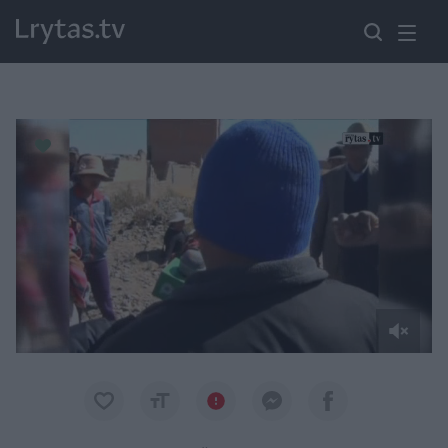
Paremkite Ukrainą