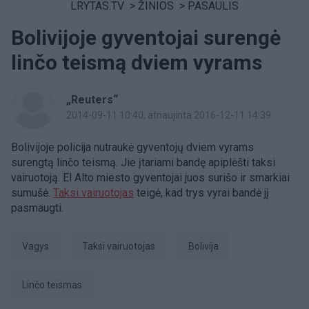
LRYTAS.TV
>
ŽINIOS
>
PASAULIS
Bolivijoje gyventojai surengė
linčo teismą dviem vyrams
„Reuters“
2014-09-11 10:40
, atnaujinta 2016-12-11 14:39
Bolivijoje policija nutraukė gyventojų dviem vyrams
surengtą linčo teismą. Jie įtariami bandę apiplėšti taksi
vairuotoją. El Alto miesto gyventojai juos surišo ir smarkiai
sumušė.
Taksi vairuotojas
teigė, kad trys vyrai bandė jį
pasmaugti.
vagys
taksi vairuotojas
Bolivija
linčo teismas