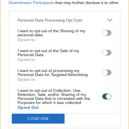
Downstream Participants
that may further disclose it to other
third parties.
00:00:57
Savaitės vidurys nusimato karštas: temperatūra kils iki
32 laipsnių šilumos
Personal Data Processing Opt Outs
Žinios
|
Orai
I want to opt-out of the Sharing of my
personal data.
Opted In
00:00:59
Nufilmavo, kaip patvino Vilniaus Vakarinis aplinkkelis:
I want to opt-out of the Sale of my
Personal Data.
vaizdas pribloškia
Opted In
Žinios
|
Lietuvos diena
I want to opt-out of processing my
Personal Data for Targeted Advertising.
Opted In
00:02:01
„Pagarba pirmajai premjerei“: pasidalijo jautriais
I want to opt-out of Collection, Use,
prisiminimais apie Kazimierą Prunskienę
Retention, Sale, and/or Sharing of my
Personal Data that Is Unrelated with the
Žinios
Purposes for which it was collected.
|
Lietuvos diena
Opted Out
CONFIRM
Visi įrašai