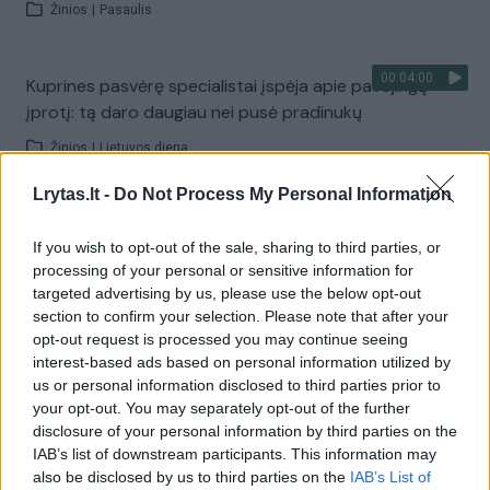
Žinios
|
Pasaulis
00:04:00
Kuprines pasvėrę specialistai įspėja apie pavojingą
įprotį: tą daro daugiau nei pusė pradinukų
Žinios
|
Lietuvos diena
Lrytas.lt -
Do Not Process My Personal Information
Visi įrašai
If you wish to opt-out of the sale, sharing to third parties, or
processing of your personal or sensitive information for
targeted advertising by us, please use the below opt-out
Žiūrimiausi įrašai
section to confirm your selection. Please note that after your
opt-out request is processed you may continue seeing
interest-based ads based on personal information utilized by
us or personal information disclosed to third parties prior to
00:00:30
Vaizdai iš tragiškos avarijos Vilniaus r.: dviejų moterų ir
your opt-out. You may separately opt-out of the further
vaiko gyvybių išgelbėti nepavyko
disclosure of your personal information by third parties on the
IAB’s list of downstream participants. This information may
Žinios
|
Lietuvos diena
also be disclosed by us to third parties on the
IAB’s List of