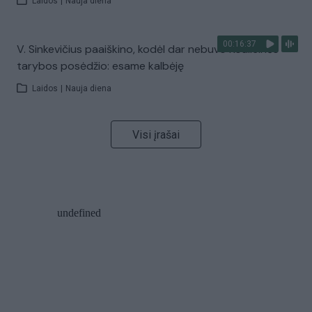
Laidos
|
Nauja diena
00:16:37
V. Sinkevičius paaiškino, kodėl dar nebuvo Koalicinės
tarybos posėdžio: esame kalbėję
Laidos
|
Nauja diena
Visi įrašai