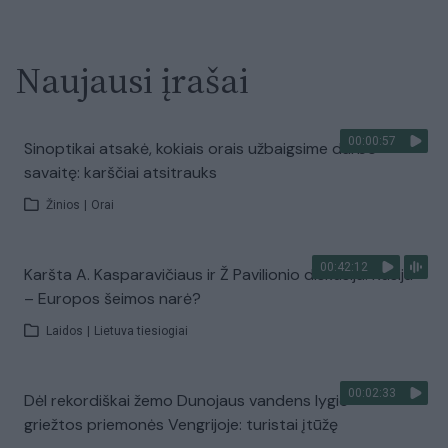
Naujausi įrašai
00:00:57
Sinoptikai atsakė, kokiais orais užbaigsime darbo
savaitę: karščiai atsitrauks
Žinios
|
Orai
00:42:12
Karšta A. Kasparavičiaus ir Ž Pavilionio diskusija: Rusija
– Europos šeimos narė?
Laidos
|
Lietuva tiesiogiai
00:02:33
Dėl rekordiškai žemo Dunojaus vandens lygio –
griežtos priemonės Vengrijoje: turistai įtūžę