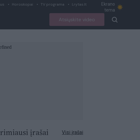
Ekrano
ius
Horoskopai
TV programa
Lrytas.lt
tema
Atsiųskite video
rimiausi įrašai
Visi įrašai