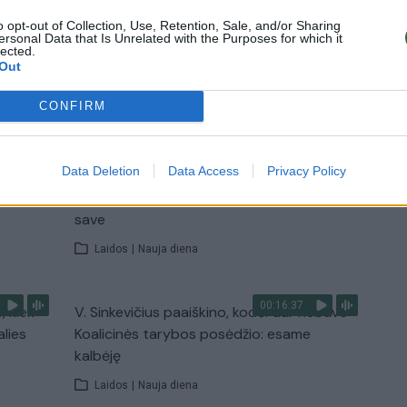
o opt-out of Collection, Use, Retention, Sale, and/or Sharing
Žinios
|
Lietuvos diena
ersonal Data that Is Unrelated with the Purposes for which it
lected.
Out
TV
CONFIRM
Visi įrašai
00:11:27
Data Deletion
Data Access
Privacy Policy
nio
Lietuvos pasiruošimą pavojams neigiamai
narė?
vertinantis šaulys: nustokime apgaudinėti
save
Laidos
|
Nauja diena
00:16:37
, kiek
V. Sinkevičius paaiškino, kodėl dar nebuvo
alies
Koalicinės tarybos posėdžio: esame
kalbėję
Laidos
|
Nauja diena