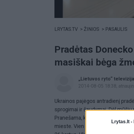
Volume
0%
LRYTAS.TV
>
ŽINIOS
>
PASAULIS
Pradėtas Donecko 
masiškai bėga žm
„Lietuvos ryto“ televizij
2014-08-05 18:38
, atnauj
Ukrainos pajėgos antradienį prad
sprogimai ir šaudymai. Dėl mūšių 
Pranešama, kad Rusijos remiami ko
Lrytas.lt -
mieste. Vien pastarąją parą vyri