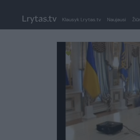
Klausyk Lrytas.tv
Naujausi
Žiū
Paremkite Ukrainą