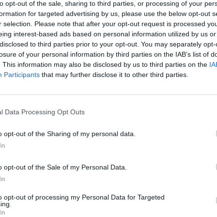
etro Porošenko nusiteikęs ryžtingai ir žada
to opt-out of the sale, sharing to third parties, or processing of your per
aut
alies rytuose.
formation for targeted advertising by us, please use the below opt-out s
r selection. Please note that after your opt-out request is processed y
eing interest-based ads based on personal information utilized by us or
uomenė
Ukraina
susišaudymas
disclosed to third parties prior to your opt-out. You may separately opt-
losure of your personal information by third parties on the IAB’s list of
. This information may also be disclosed by us to third parties on the
IA
Participants
that may further disclose it to other third parties.
Visi įrašai
l Data Processing Opt Outs
0:57
00:42:12
aigsime
Karšta A. Kasparavičiaus ir Ž Pavilionio
o opt-out of the Sharing of my personal data.
diskusija: Rusija – Europos šeimos narė?
In
Laidos
|
Lietuva tiesiogiai
o opt-out of the Sale of my Personal Data.
In
2:33
00:04:00
dens
Kuprines pasvėrę specialistai įspėja apie
to opt-out of processing my Personal Data for Targeted
e:
pavojingą įprotį: tą daro daugiau nei pusė
ing.
In
pradinukų