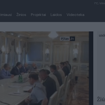
1°C, Viln
rimiausi
Žinios
Projektai
Laidos
Videoteka
Žiū