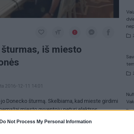
Vaiz
dvi
ne
šturmas, iš miesto
Sav
onės
tem
a
inta 2016-12-11 14:01
Nuf
ėjo Donecko šturmą. Skelbiama, kad mieste girdimi
Vak
nemažai miesto gyventojų neturi elektros.
votojai susprogdino ir daugiau nei dešimt tiltų
Do Not Process My Personal Information
ausybinės pajėgos su separatistais jėgas surėmė
Avar