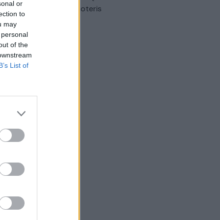
sonal or
omobilis sužalojo dvi moteris
ection to
ou may
Žinios
|
Lietuvos diena
 personal
out of the
 downstream
B’s List of