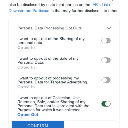
vaiko gyvybių išgelbėti nepavyko
also be disclosed by us to third parties on the
IAB’s List of
Žinios
|
Lietuvos diena
Downstream Participants
that may further disclose it to other
third parties.
00:00:57
Personal Data Processing Opt Outs
Savaitės vidurys nusimato karštas: temperatūra kils iki
32 laipsnių šilumos
I want to opt-out of the Sharing of my
personal data.
Žinios
|
Orai
Opted In
I want to opt-out of the Sale of my
Personal Data.
00:15:54
V. Zalužno pasisakymą laiko bandymu įsitvirtinti
Opted In
Ukrainos politikoje: jis yra neteisus
I want to opt-out of processing my
Laidos
|
Nauja diena
Personal Data for Targeted Advertising.
Opted In
I want to opt-out of Collection, Use,
00:00:59
Nufilmavo, kaip patvino Vilniaus Vakarinis aplinkkelis:
Retention, Sale, and/or Sharing of my
Personal Data that Is Unrelated with the
vaizdas pribloškia
Purposes for which it was collected.
Opted Out
Žinios
|
Lietuvos diena
CONFIRM