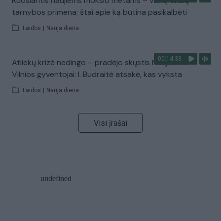
Ruošiantis naujiems mokslo metams – vaikų teisių
tarnybos primena: štai apie ką būtina pasikalbėti
Laidos
|
Nauja diena
00:14:33
Atliekų krizė nedingo – pradėjo skųstis Naujosios
Vilnios gyventojai: I. Budraitė atsakė, kas vyksta
Laidos
|
Nauja diena
Visi įrašai