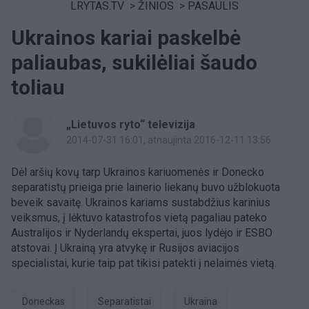
LRYTAS.TV
>
ŽINIOS
>
PASAULIS
Ukrainos kariai paskelbė
paliaubas, sukilėliai šaudo
toliau
„Lietuvos ryto“ televizija
2014-07-31 16:01
, atnaujinta 2016-12-11 13:56
Dėl aršių kovų tarp Ukrainos kariuomenės ir Donecko
separatistų prieiga prie lainerio liekanų buvo užblokuota
beveik savaitę. Ukrainos kariams sustabdžius karinius
veiksmus, į lėktuvo katastrofos vietą pagaliau pateko
Australijos ir Nyderlandų ekspertai, juos lydėjo ir ESBO
atstovai. Į Ukrainą yra atvykę ir Rusijos aviacijos
specialistai, kurie taip pat tikisi patekti į nelaimės vietą.
Doneckas
separatistai
Ukraina