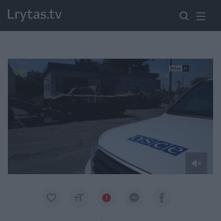
Paremkite Ukrainą