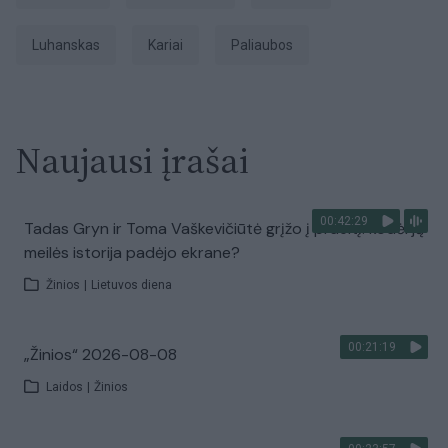
Luhanskas
kariai
paliaubos
Naujausi įrašai
00:42:29
Tadas Gryn ir Toma Vaškevičiūtė grįžo į praeitį: kodėl jų
meilės istorija padėjo ekrane?
Žinios
|
Lietuvos diena
00:21:19
„Žinios“ 2026-08-08
Laidos
|
Žinios