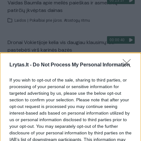
00:23:57
Vaidas Baumila apie meilės paieškas ir asmeninių
patirčių įkvėptas dainas
Laidos
|
Pokalbiai prie jūros. Atostogų ritmu
00:00:40
Dronai Vokietijoje kelia vis daugiau klausimų: du
pastebėti virš karinės bazės
Žinios
|
Pasaulis
Lrytas.lt -
Do Not Process My Personal Information
If you wish to opt-out of the sale, sharing to third parties, or
Visi įrašai
processing of your personal or sensitive information for
targeted advertising by us, please use the below opt-out
section to confirm your selection. Please note that after your
opt-out request is processed you may continue seeing
Žiūrimiausi įrašai
interest-based ads based on personal information utilized by
us or personal information disclosed to third parties prior to
your opt-out. You may separately opt-out of the further
00:00:30
Vaizdai iš tragiškos avarijos Vilniaus r.: dviejų moterų ir
disclosure of your personal information by third parties on the
IAB’s list of downstream participants. This information may