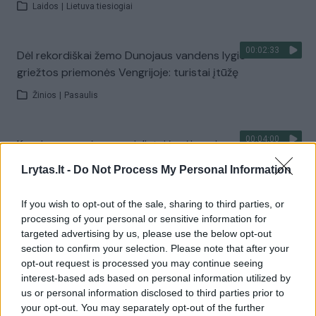
Laidos
|
Lietuva tiesiogiai
00:02:33
Dėl rekordiškai žemo Dunojaus vandens lygio –
griežtos priemonės Vengrijoje: turistai įtūžę
Žinios
|
Pasaulis
00:04:00
Kuprines pasvėrę specialistai įspėja apie pavojingą
įprotį: tą daro daugiau nei pusė pradinukų
Lrytas.lt -
Do Not Process My Personal Information
Žinios
|
Lietuvos diena
If you wish to opt-out of the sale, sharing to third parties, or
processing of your personal or sensitive information for
Visi įrašai
targeted advertising by us, please use the below opt-out
section to confirm your selection. Please note that after your
opt-out request is processed you may continue seeing
interest-based ads based on personal information utilized by
Žiūrimiausi įrašai
us or personal information disclosed to third parties prior to
your opt-out. You may separately opt-out of the further