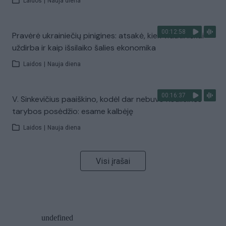
Laidos
|
Nauja diena
00:12:58
Pravėrė ukrainiečių pinigines: atsakė, kiek vidutiniškai
uždirba ir kaip išsilaiko šalies ekonomika
Laidos
|
Nauja diena
00:16:37
V. Sinkevičius paaiškino, kodėl dar nebuvo Koalicinės
tarybos posėdžio: esame kalbėję
Laidos
|
Nauja diena
Visi įrašai