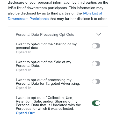
disclosure of your personal information by third parties on the
IAB’s list of downstream participants. This information may
00:00:30
Vaizdai iš tragiškos avarijos Vilniaus r.: dviejų moterų ir
also be disclosed by us to third parties on the
IAB’s List of
vaiko gyvybių išgelbėti nepavyko
Downstream Participants
that may further disclose it to other
third parties.
Žinios
|
Lietuvos diena
Personal Data Processing Opt Outs
00:00:57
Savaitės vidurys nusimato karštas: temperatūra kils iki
I want to opt-out of the Sharing of my
personal data.
32 laipsnių šilumos
Opted In
Žinios
|
Orai
I want to opt-out of the Sale of my
Personal Data.
Opted In
00:00:59
Nufilmavo, kaip patvino Vilniaus Vakarinis aplinkkelis:
I want to opt-out of processing my
vaizdas pribloškia
Personal Data for Targeted Advertising.
Opted In
Žinios
|
Lietuvos diena
I want to opt-out of Collection, Use,
Retention, Sale, and/or Sharing of my
Personal Data that Is Unrelated with the
00:00:55
Purposes for which it was collected.
Avarija Vilniuje: į stotelę įsirėžęs automobilis sužalojo
Opted Out