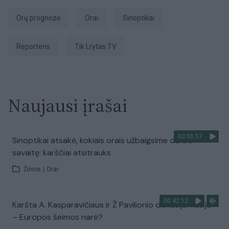
Orų prognozė
Orai
sinoptikai
Reporteris
tik Lrytas.TV
Naujausi įrašai
00:00:57
Sinoptikai atsakė, kokiais orais užbaigsime darbo
savaitę: karščiai atsitrauks
Žinios
|
Orai
00:42:12
Karšta A. Kasparavičiaus ir Ž Pavilionio diskusija: Rusija
– Europos šeimos narė?