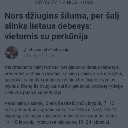
LRYTAS.TV
>
ŽINIOS
>
ORAI
Nors džiugins šiluma, per šalį
slinks lietaus debesys:
vietomis su perkūnija
„Lietuvos ryto“ televizija
2026-06-10 11:26
Ketvirtadienio naktį ramaus, bet gausoko lietaus debesys,
pradedant pietiniais rajonais, keliaus į šiaurę ir šiaurės rytus,
gausokai palaistys pietinius, rytinius bei šiaurės rytinius
rajonus. Dieną lis daug kur, kai kur gausokai, popietę rytinėje
Lietuvos pusėje su perkūnija.
Vėjas naktį šiaurinių, dieną besikeičiančių krypčių 7–12
m/s, per perkūniją gūsiai sieks 15–18 m/s. Naktį 10–14
laipsnių, vėsiausia vakaruose ir šiaurės vakaruose, dieną
14–18 laipsnių, rytiniuose rajonuose 19–24 laipsniai.