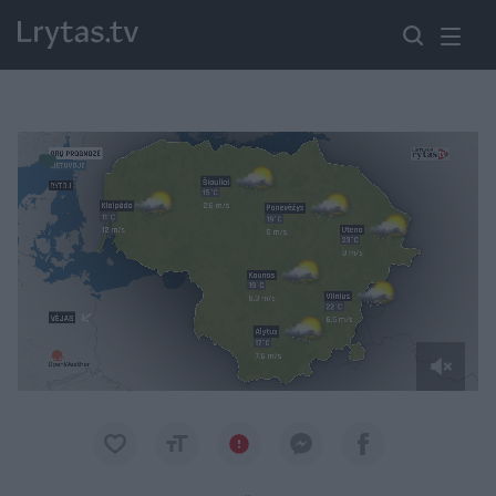
Paremkite Ukrainą