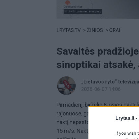
Volume
0%
LRYTAS.TV
>
ŽINIOS
>
ORAI
Savaitės pradžioje
sinoptikai atsakė, 
„Lietuvos ryto“ televizij
2026-06-07 14:06
Pirmadienį, birželio 8-osios naktį 
rajonuose, gausesnis paryčiais, di
Lrytas.lt -
naktį nepastovus 3–7 m/s, dieną v
15 m/s. Naktį 11–14°C, dieną 21–
If you wish 