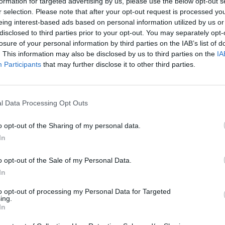
formation for targeted advertising by us, please use the below opt-out s
Nuf
r selection. Please note that after your opt-out request is processed y
Vak
eing interest-based ads based on personal information utilized by us or
ikai
Reporteris
tik Lrytas.TV
disclosed to third parties prior to your opt-out. You may separately opt-
losure of your personal information by third parties on the IAB’s list of
. This information may also be disclosed by us to third parties on the
IA
Participants
that may further disclose it to other third parties.
Visi įrašai
l Data Processing Opt Outs
1:05
00:01:20
anduo
Politiškai keblus V. Zelenskio vizitas: Serbija
o opt-out of the Sharing of my personal data.
žada stiprinti ryšius su Ukraina
In
Žinios
|
Pasaulis
o opt-out of the Sale of my Personal Data.
In
2:15
00:00:34
ta
Kyjivas po naktinės atakos: liepsnos
to opt-out of processing my Personal Data for Targeted
 žūklė
apėmė pastatus
ing.
In
Žinios
|
Pasaulis