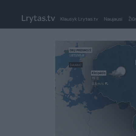
Klausyk Lrytas.tv
Naujausi
Žiū
Paremkite Ukrainą