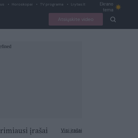
Ekrano
ius
Horoskopai
TV programa
Lrytas.lt
tema
Atsiųskite video
rimiausi įrašai
Visi įrašai