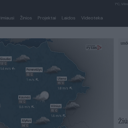
1°C, Viln
rimiausi
Žinios
Projektai
Laidos
Videoteka
Žiū