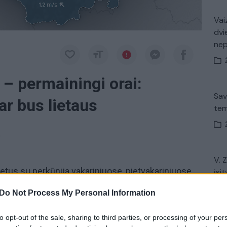
Vaiz
dvi
ne
 – permainingi orai:
Sav
ar bus lietaus
tem
a
V. 
lietus su perkūnija vakariniuose, pietvakariniuose
įsit
net
eną jau daug kur trumpai, su perkūnija palis. Vėjas
Do Not Process My Personal Information
akarų 4–8 m/s, per perkūniją 7–12 m/s, gūsiai iki
25°C, vakariniuose rajonuose 17–20°C, vėsiausia
to opt-out of the sale, sharing to third parties, or processing of your per