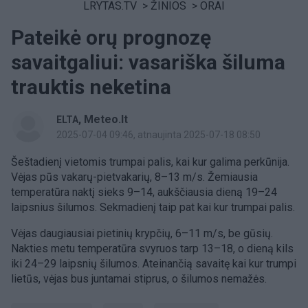
LRYTAS.TV
>
ŽINIOS
>
ORAI
Pateikė orų prognozę
savaitgaliui: vasariška šiluma
trauktis neketina
,
Meteo.lt
ELTA
2025-07-04 09:46
, atnaujinta 2025-07-18 08:50
Šeštadienį vietomis trumpai palis, kai kur galima perkūnija.
Vėjas pūs vakarų-pietvakarių, 8–13 m/s. Žemiausia
temperatūra naktį sieks 9–14, aukščiausia dieną 19–24
laipsnius šilumos. Sekmadienį taip pat kai kur trumpai palis.
Vėjas daugiausiai pietinių krypčių, 6–11 m/s, be gūsių.
Nakties metu temperatūra svyruos tarp 13–18, o dieną kils
iki 24–29 laipsnių šilumos. Ateinančią savaitę kai kur trumpi
lietūs, vėjas bus juntamai stiprus, o šilumos nemažės.