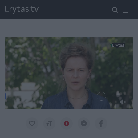
Paremkite Ukrainą