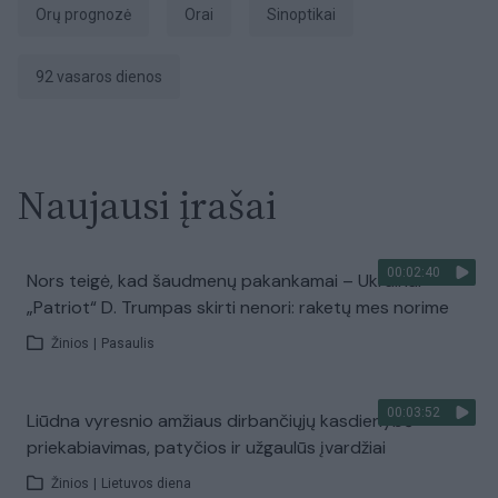
Orų prognozė
Orai
sinoptikai
92 vasaros dienos
Naujausi įrašai
00:02:40
Nors teigė, kad šaudmenų pakankamai – Ukrainai
„Patriot“ D. Trumpas skirti nenori: raketų mes norime
Žinios
|
Pasaulis
00:03:52
Liūdna vyresnio amžiaus dirbančiųjų kasdienybė –
priekabiavimas, patyčios ir užgaulūs įvardžiai
Žinios
|
Lietuvos diena