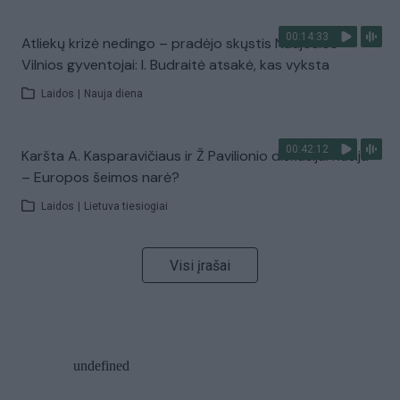
00:14:33
Atliekų krizė nedingo – pradėjo skųstis Naujosios
Vilnios gyventojai: I. Budraitė atsakė, kas vyksta
Laidos
|
Nauja diena
00:42:12
Karšta A. Kasparavičiaus ir Ž Pavilionio diskusija: Rusija
– Europos šeimos narė?
Laidos
|
Lietuva tiesiogiai
Visi įrašai