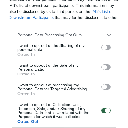
00:00:30
IAB’s list of downstream participants. This information may
Vaizdai iš tragiškos avarijos Vilniaus r.: dviejų moterų ir
also be disclosed by us to third parties on the
IAB’s List of
vaiko gyvybių išgelbėti nepavyko
Downstream Participants
that may further disclose it to other
third parties.
Žinios
|
Lietuvos diena
Personal Data Processing Opt Outs
00:00:57
Savaitės vidurys nusimato karštas: temperatūra kils iki
I want to opt-out of the Sharing of my
32 laipsnių šilumos
personal data.
Opted In
Žinios
|
Orai
I want to opt-out of the Sale of my
Personal Data.
Opted In
00:00:59
Nufilmavo, kaip patvino Vilniaus Vakarinis aplinkkelis:
I want to opt-out of processing my
vaizdas pribloškia
Personal Data for Targeted Advertising.
Opted In
Žinios
|
Lietuvos diena
I want to opt-out of Collection, Use,
Retention, Sale, and/or Sharing of my
Personal Data that Is Unrelated with the
00:15:54
V. Zalužno pasisakymą laiko bandymu įsitvirtinti
Purposes for which it was collected.
Ukrainos politikoje: jis yra neteisus
Opted Out