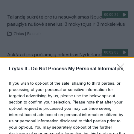
00:00:29
Tailandą sukrėtė protu nesuvokiamas išpuolis:
paauglys nušovė senelius, 3 mokytojus ir 3 moksleivius
Žinios
|
Pasaulis
00:02:08
Aukštaitijos pučiamųjų orkestras Nyderlanduose
apgynė čempionų vardą
Lrytas.lt -
Do Not Process My Personal Information
Žinios
|
Lietuvos diena
If you wish to opt-out of the sale, sharing to third parties, or
processing of your personal or sensitive information for
Visi įrašai
targeted advertising by us, please use the below opt-out
section to confirm your selection. Please note that after your
opt-out request is processed you may continue seeing
interest-based ads based on personal information utilized by
Žiūrimiausi įrašai
us or personal information disclosed to third parties prior to
your opt-out. You may separately opt-out of the further
disclosure of your personal information by third parties on the