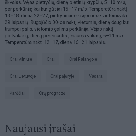
škvalas. Vėjas pietryčių, dieną pietinių krypčių, 5–10 m/s,
per perkūniją kai kur gūsiai 15–17 m/s. Temperatūra naktį
13–18, dieną 22–27, pietrytiniuose rajonuose vietomis iki
29 laipsnių. Rugpjūčio 30-os naktį vietomis, dieną daug kur
trumpai palis, vietomis galima perkūnija. Vėjas naktį
pietvakarių, dieną pereinantis į šiaurės vakarų, 6–11 m/s.
Temperatūra naktį 12–17, dieną 16–21 laipsnis.
orai Vilniuje
Orai
orai Palangoje
orai Lietuvoje
orai pajūryje
Vasara
karščiai
Orų prognozė
Naujausi įrašai