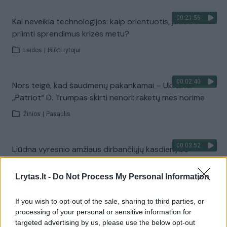
00:21:56
Kai neveikia technologijos: kaip orientuotis, judėti ir
priimti sprendimus krizės metu?
Laidos
|
Išlikti rytojui
00:02:40
Nors teigė, kad šaudmenų pakankamai – Ukrainai
„Patriot“ D. Trumpas skirti nenori: raketų mes norime
Žinios
|
Pasaulis
00:03:52
Liūdna vyresnio amžiaus dirbančiųjų kasdienybė –
priekabiavimas, patyčios ir užgaulūs įvardžiai
Lrytas.lt -
Do Not Process My Personal Information
Žinios
|
Lietuvos diena
If you wish to opt-out of the sale, sharing to third parties, or
00:00:29
Tailandą sukrėtė protu nesuvokiamas išpuolis:
processing of your personal or sensitive information for
targeted advertising by us, please use the below opt-out
paauglys nušovė senelius, 3 mokytojus ir 3 moksleivius