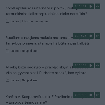
00:10:21
Kodėl apklausos internete ir politikų reitingai
tarprinkiminiu laikotarpiu dažnai nieko nereiškia?
Laidos
|
Informacinis skydas
00:15:25
Ruošiantis naujiems mokslo metams – vaikų teisių
tarnybos primena: štai apie ką būtina pasikalbėti
Laidos
|
Nauja diena
00:14:33
Atliekų krizė nedingo – pradėjo skųstis Naujosios
Vilnios gyventojai: I. Budraitė atsakė, kas vyksta
Laidos
|
Nauja diena
00:42:12
Karšta A. Kasparavičiaus ir Ž Pavilionio diskusija: Rusija
– Europos šeimos narė?