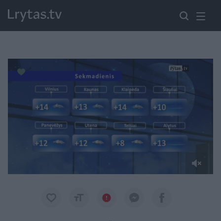
Paremkite Ukrainą