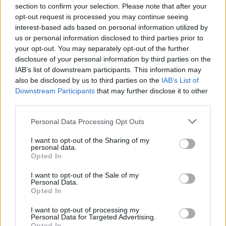
section to confirm your selection. Please note that after your
Žinios
|
Pasaulis
opt-out request is processed you may continue seeing
interest-based ads based on personal information utilized by
us or personal information disclosed to third parties prior to
Visi įrašai
your opt-out. You may separately opt-out of the further
disclosure of your personal information by third parties on the
IAB’s list of downstream participants. This information may
also be disclosed by us to third parties on the
IAB’s List of
Žiūrimiausi įrašai
Downstream Participants
that may further disclose it to other
third parties.
Personal Data Processing Opt Outs
00:00:30
Vaizdai iš tragiškos avarijos Vilniaus r.: dviejų moterų ir
I want to opt-out of the Sharing of my
vaiko gyvybių išgelbėti nepavyko
personal data.
Opted In
Žinios
|
Lietuvos diena
I want to opt-out of the Sale of my
Personal Data.
Opted In
00:00:57
Savaitės vidurys nusimato karštas: temperatūra kils iki
32 laipsnių šilumos
I want to opt-out of processing my
Personal Data for Targeted Advertising.
Žinios
|
Orai
Opted In