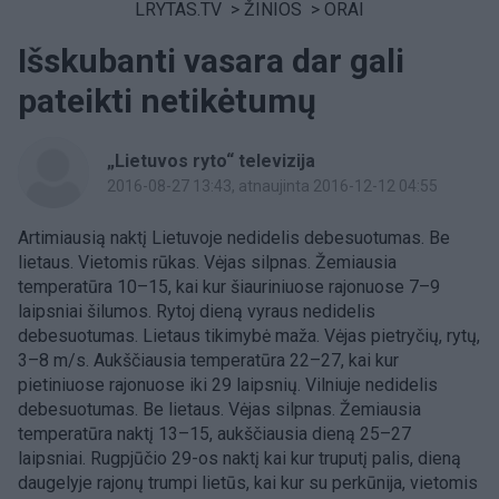
LRYTAS.TV
>
ŽINIOS
>
ORAI
Išskubanti vasara dar gali
pateikti netikėtumų
„Lietuvos ryto“ televizija
2016-08-27 13:43
, atnaujinta 2016-12-12 04:55
Artimiausią naktį Lietuvoje nedidelis debesuotumas. Be
lietaus. Vietomis rūkas. Vėjas silpnas. Žemiausia
temperatūra 10–15, kai kur šiauriniuose rajonuose 7–9
laipsniai šilumos. Rytoj dieną vyraus nedidelis
debesuotumas. Lietaus tikimybė maža. Vėjas pietryčių, rytų,
3–8 m/s. Aukščiausia temperatūra 22–27, kai kur
pietiniuose rajonuose iki 29 laipsnių. Vilniuje nedidelis
debesuotumas. Be lietaus. Vėjas silpnas. Žemiausia
temperatūra naktį 13–15, aukščiausia dieną 25–27
laipsniai. Rugpjūčio 29-os naktį kai kur truputį palis, dieną
daugelyje rajonų trumpi lietūs, kai kur su perkūnija, vietomis