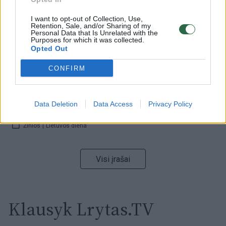
I want to opt-out of Collection, Use,
Retention, Sale, and/or Sharing of my
00:15:54
V. Zalužno pasisakymą laiko bandymu įsitvirtinti
Personal Data that Is Unrelated with the
Purposes for which it was collected.
Ukrainos politikoje: jis yra neteisus
Opted Out
Laidos
|
Nauja diena
CONFIRM
00:00:59
Nufilmavo, kaip patvino Vilniaus Vakarinis aplinkkelis:
Data Deletion
Data Access
Privacy Policy
vaizdas pribloškia
Žinios
|
Lietuvos diena
Visi įrašai
Klausyk Lrytas.TV