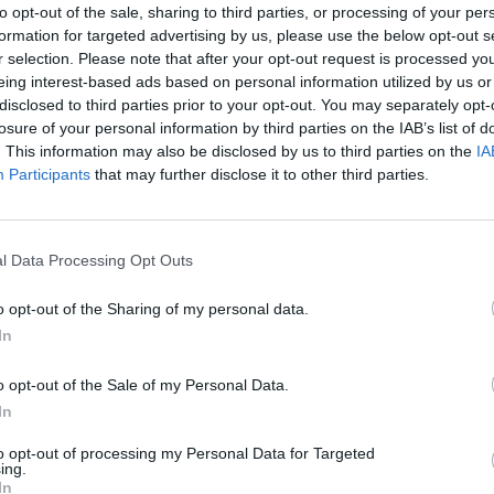
to opt-out of the sale, sharing to third parties, or processing of your per
įsit
langoje
orai Lietuvoje
orai pajūryje
formation for targeted advertising by us, please use the below opt-out s
net
r selection. Please note that after your opt-out request is processed y
gnozė
eing interest-based ads based on personal information utilized by us or
disclosed to third parties prior to your opt-out. You may separately opt-
losure of your personal information by third parties on the IAB’s list of
. This information may also be disclosed by us to third parties on the
IA
Participants
that may further disclose it to other third parties.
Visi įrašai
l Data Processing Opt Outs
2:40
00:03:52
mai –
Liūdna vyresnio amžiaus dirbančiųjų
nenori:
kasdienybė – priekabiavimas, patyčios ir
o opt-out of the Sharing of my personal data.
užgaulūs įvardžiai
In
Žinios
|
Lietuvos diena
o opt-out of the Sale of my Personal Data.
In
0:29
00:02:08
mas
Aukštaitijos pučiamųjų orkestras
to opt-out of processing my Personal Data for Targeted
ing.
3
Nyderlanduose apgynė čempionų vardą
In