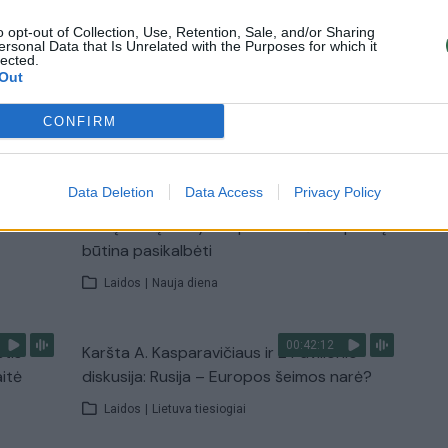
Žinios
|
Lietuvos diena
o opt-out of Collection, Use, Retention, Sale, and/or Sharing
ersonal Data that Is Unrelated with the Purposes for which it
lected.
Out
TV
CONFIRM
Visi įrašai
Data Deletion
Data Access
Privacy Policy
00:15:25
ų
Ruošiantis naujiems mokslo metams –
ažnai
vaikų teisių tarnybos primena: štai apie ką
būtina pasikalbėti
Laidos
|
Nauja diena
00:42:12
stis
Karšta A. Kasparavičiaus ir Ž Pavilionio
aitė
diskusija: Rusija – Europos šeimos narė?
Laidos
|
Lietuva tiesiogiai