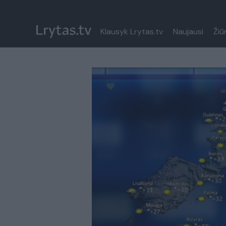
Klausyk Lrytas.tv
Naujausi
Žiū
Paremkite Ukrainą