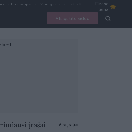
Ekrano
ius
Horoskopai
TV programa
Lrytas.lt
tema
Atsiųskite video
rimiausi įrašai
Visi įrašai