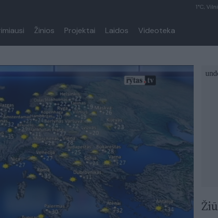
1°C, Viln
rimiausi
Žinios
Projektai
Laidos
Videoteka
Žiū