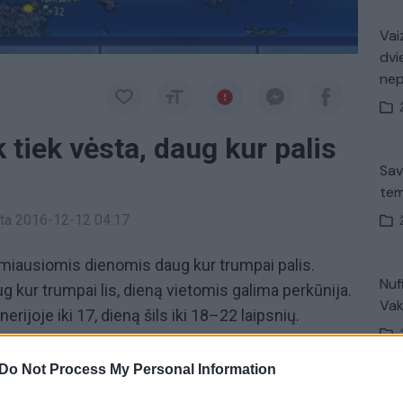
Vaiz
dvi
ne
 tiek vėsta, daug kur palis
Sav
tem
a
inta 2016-12-12 04:17
timiausiomis dienomis daug kur trumpai palis.
Nuf
ug kur trumpai lis, dieną vietomis galima perkūnija.
Vak
erijoje iki 17, dieną šils iki 18–22 laipsnių.
rytiniuose rajonuose, trumpai palis. Temperatūra
, dieną 20–24 laipsniai.
Do Not Process My Personal Information
V. 