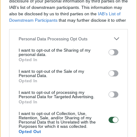
disclosure of your personal information by third parties on the
IAB’s list of downstream participants. This information may
00:00:30
Vaizdai iš tragiškos avarijos Vilniaus r.: dviejų moterų ir
also be disclosed by us to third parties on the
IAB’s List of
vaiko gyvybių išgelbėti nepavyko
Downstream Participants
that may further disclose it to other
third parties.
Žinios
|
Lietuvos diena
Personal Data Processing Opt Outs
00:00:57
Savaitės vidurys nusimato karštas: temperatūra kils iki
I want to opt-out of the Sharing of my
personal data.
32 laipsnių šilumos
Opted In
Žinios
|
Orai
I want to opt-out of the Sale of my
Personal Data.
Opted In
00:00:59
Nufilmavo, kaip patvino Vilniaus Vakarinis aplinkkelis:
I want to opt-out of processing my
vaizdas pribloškia
Personal Data for Targeted Advertising.
Opted In
Žinios
|
Lietuvos diena
I want to opt-out of Collection, Use,
Retention, Sale, and/or Sharing of my
Personal Data that Is Unrelated with the
00:00:55
Avarija Vilniuje: į stotelę įsirėžęs automobilis sužalojo
Purposes for which it was collected.
Opted Out
dvi moteris