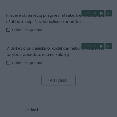
00:12:58
Pravėrė ukrainiečių pinigines: atsakė, kiek vidutiniškai
uždirba ir kaip išsilaiko šalies ekonomika
Laidos
|
Nauja diena
00:16:37
V. Sinkevičius paaiškino, kodėl dar nebuvo Koalicinės
tarybos posėdžio: esame kalbėję
Laidos
|
Nauja diena
Visi įrašai