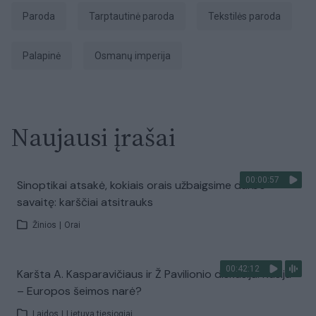
Paroda
tarptautinė paroda
tekstilės paroda
palapinė
Osmanų imperija
Naujausi įrašai
00:00:57
Sinoptikai atsakė, kokiais orais užbaigsime darbo
savaitę: karščiai atsitrauks
Žinios
|
Orai
00:42:12
Karšta A. Kasparavičiaus ir Ž Pavilionio diskusija: Rusija
– Europos šeimos narė?
Laidos
|
Lietuva tiesiogiai