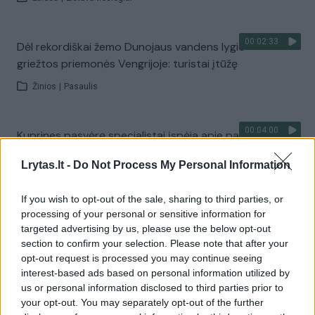
00:02:33
Dėl rekordiškai žemo Dunojaus vandens lygio –
griežtos priemonės Vengrijoje: turistai įtūžę
Žinios
|
Pasaulis
00:04:00
Kuprines pasvėrę specialistai įspėja apie pavojingą
įprotį: tą daro daugiau nei pusė pradinukų
Lrytas.lt -
Do Not Process My Personal Information
Žinios
|
Lietuvos diena
If you wish to opt-out of the sale, sharing to third parties, or
processing of your personal or sensitive information for
Visi įrašai
targeted advertising by us, please use the below opt-out
section to confirm your selection. Please note that after your
opt-out request is processed you may continue seeing
interest-based ads based on personal information utilized by
Žiūrimiausi įrašai
us or personal information disclosed to third parties prior to
your opt-out. You may separately opt-out of the further