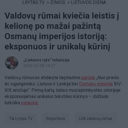
LRYTAS.TV
>
ŽINIOS
>
LIETUVOS DIENA
Valdovų rūmai kviečia leistis į
kelionę po mažai pažintą
Osmanų imperijos istoriją:
eksponuos ir unikalų kūrinį
„Lietuvos ryto“ televizija
2026-07-08 14:27
Valdovų rūmuose atidaryta tarptautinė
paroda
„Nuo priešo
iki sąjungininko. Lietuva ir Lenkija bei
Osmanų imperija
XIV-
XIX amžiuje“. Pirmą kartą šalies muziejininkystės istorijoje
eksponuojamas unikalus tekstilės kūrinys – didžiulė
turkiška
palapinė.
tik Lrytas.TV
Reporteris
LDK valdovų rūmai