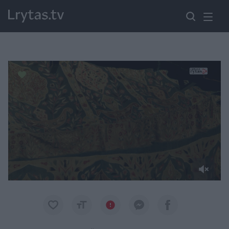
Paremkite Ukrainą