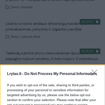
Žinios
|
Pasaulis
00:03:52
Liūdna vyresnio amžiaus dirbančiųjų kasdienybė –
priekabiavimas, patyčios ir užgaulūs įvardžiai
Žinios
|
Lietuvos diena
00:00:29
Tailandą sukrėtė protu nesuvokiamas išpuolis:
paauglys nušovė senelius, 3 mokytojus ir 3 moksleivius
Žinios
|
Pasaulis
Lrytas.lt -
Do Not Process My Personal Information
00:02:08
Aukštaitijos pučiamųjų orkestras Nyderlanduose
If you wish to opt-out of the sale, sharing to third parties, or
apgynė čempionų vardą
processing of your personal or sensitive information for
targeted advertising by us, please use the below opt-out
Žinios
|
Lietuvos diena
section to confirm your selection. Please note that after your
opt-out request is processed you may continue seeing