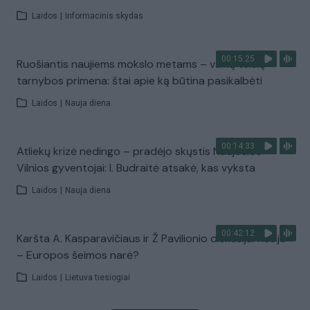
Laidos
|
Informacinis skydas
00:15:25
Ruošiantis naujiems mokslo metams – vaikų teisių
tarnybos primena: štai apie ką būtina pasikalbėti
Laidos
|
Nauja diena
00:14:33
Atliekų krizė nedingo – pradėjo skųstis Naujosios
Vilnios gyventojai: I. Budraitė atsakė, kas vyksta
Laidos
|
Nauja diena
00:42:12
Karšta A. Kasparavičiaus ir Ž Pavilionio diskusija: Rusija
– Europos šeimos narė?
Laidos
|
Lietuva tiesiogiai