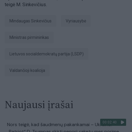
teigė M. Sinkevičius.
Mindaugas Sinkevičius
Vyriausybė
ministras pirmininkas
Lietuvos socialdemokratų partija (LSDP)
valdančioji koalicija
Naujausi įrašai
00:02:40
Nors teigė, kad šaudmenų pakankamai – Ukrainai
„Patriot“ D. Trumpas skirti nenori: raketų mes norime