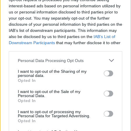
interest-based ads based on personal information utilized by
Visi įrašai
us or personal information disclosed to third parties prior to
your opt-out. You may separately opt-out of the further
disclosure of your personal information by third parties on the
IAB’s list of downstream participants. This information may
Žiūrimiausi įrašai
also be disclosed by us to third parties on the
IAB’s List of
Downstream Participants
that may further disclose it to other
third parties.
00:00:30
Vaizdai iš tragiškos avarijos Vilniaus r.: dviejų moterų ir
Personal Data Processing Opt Outs
vaiko gyvybių išgelbėti nepavyko
I want to opt-out of the Sharing of my
Žinios
|
Lietuvos diena
personal data.
Opted In
I want to opt-out of the Sale of my
00:00:57
Savaitės vidurys nusimato karštas: temperatūra kils iki
Personal Data.
32 laipsnių šilumos
Opted In
Žinios
|
Orai
I want to opt-out of processing my
Personal Data for Targeted Advertising.
Opted In
00:00:59
Nufilmavo, kaip patvino Vilniaus Vakarinis aplinkkelis: