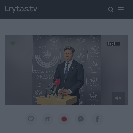
Paremkite Ukrainą