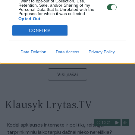
I want to opt-out of Collection, Use,
Retention, Sale, and/or Sharing of my
vaizdas pribloškia
Personal Data that Is Unrelated with the
Purposes for which it was collected.
Žinios
|
Lietuvos diena
Opted Out
CONFIRM
00:15:54
V. Zalužno pasisakymą laiko bandymu įsitvirtinti
Ukrainos politikoje: jis yra neteisus
Data Deletion
Data Access
Privacy Policy
Laidos
|
Nauja diena
Visi įrašai
Klausyk Lrytas.TV
00:10:21
Kodėl apklausos internete ir politikų reitingai
tarprinkiminiu laikotarpiu dažnai nieko nereiškia?