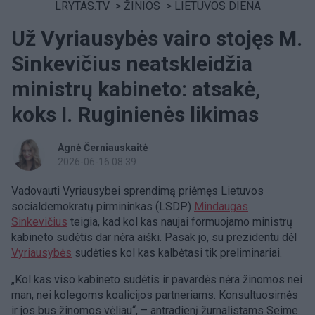
LRYTAS.TV
>
ŽINIOS
>
LIETUVOS DIENA
Už Vyriausybės vairo stojęs M.
Sinkevičius neatskleidžia
ministrų kabineto: atsakė,
koks I. Ruginienės likimas
Agnė Černiauskaitė
2026-06-16 08:39
Vadovauti Vyriausybei sprendimą priėmęs Lietuvos
socialdemokratų pirmininkas (LSDP)
Mindaugas
Sinkevičius
teigia, kad kol kas naujai formuojamo ministrų
kabineto sudėtis dar nėra aiški. Pasak jo, su prezidentu dėl
Vyriausybės
sudėties kol kas kalbėtasi tik preliminariai.
„Kol kas viso kabineto sudėtis ir pavardės nėra žinomos nei
man, nei kolegoms koalicijos partneriams. Konsultuosimės
ir jos bus žinomos vėliau“, – antradienį žurnalistams Seime