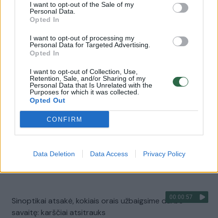
I want to opt-out of the Sale of my
Personal Data.
00:00:30
Vaizdai iš tragiškos avarijos Vilniaus r.: dviejų moterų ir
Opted In
vaiko gyvybių išgelbėti nepavyko
I want to opt-out of processing my
Žinios
Personal Data for Targeted Advertising.
|
Lietuvos diena
Opted In
I want to opt-out of Collection, Use,
00:00:57
Savaitės vidurys nusimato karštas: temperatūra kils iki
Retention, Sale, and/or Sharing of my
Personal Data that Is Unrelated with the
32 laipsnių šilumos
Purposes for which it was collected.
Opted Out
Žinios
|
Orai
CONFIRM
00:15:54
V. Zalužno pasisakymą laiko bandymu įsitvirtinti
Ukrainos politikoje: jis yra neteisus
Data Deletion
Data Access
Privacy Policy
Laidos
|
Nauja diena
00:00:57
Sinoptikai atsakė, kokiais orais užbaigsime darbo
savaitę: karščiai atsitrauks