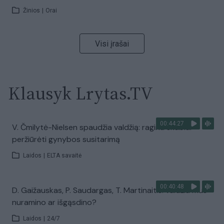
Žinios
|
Orai
Visi įrašai
Klausyk Lrytas.TV
00:44:27
V. Čmilytė-Nielsen spaudžia valdžią: ragina skubiai
peržiūrėti gynybos susitarimą
Laidos
|
ELTA savaitė
00:40:48
D. Gaižauskas, P. Saudargas, T. Martinaitis: valdžia mus
nuramino ar išgąsdino?
Laidos
|
24/7