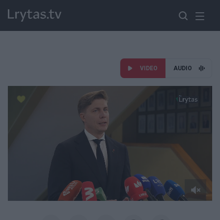
VIDEO
AUDIO
Paremkite Ukrainą