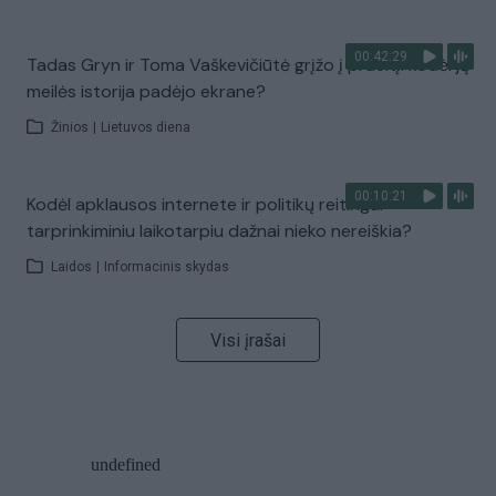
00:42:29
Tadas Gryn ir Toma Vaškevičiūtė grįžo į praeitį: kodėl jų
meilės istorija padėjo ekrane?
Žinios
|
Lietuvos diena
00:10:21
Kodėl apklausos internete ir politikų reitingai
tarprinkiminiu laikotarpiu dažnai nieko nereiškia?
Laidos
|
Informacinis skydas
Visi įrašai