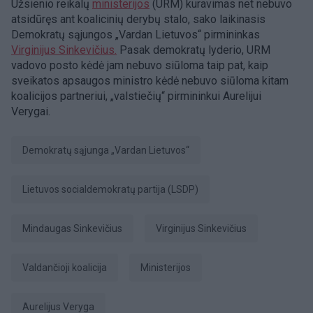
Užsienio reikalų
ministerijos
(URM) kuravimas net nebuvo
atsidūręs ant koalicinių derybų stalo, sako laikinasis
Demokratų sąjungos „Vardan Lietuvos“ pirmininkas
Virginijus Sinkevičius.
Pasak demokratų lyderio, URM
vadovo posto kėdė jam nebuvo siūloma taip pat, kaip
sveikatos apsaugos ministro kėdė nebuvo siūloma kitam
koalicijos partneriui, „valstiečių“ pirmininkui Aurelijui
Verygai.
Demokratų sąjunga „Vardan Lietuvos“
Lietuvos socialdemokratų partija (LSDP)
Mindaugas Sinkevičius
Virginijus Sinkevičius
valdančioji koalicija
ministerijos
Aurelijus Veryga