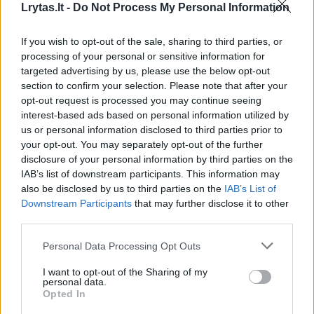
Lrytas.lt -
Do Not Process My Personal Information
If you wish to opt-out of the sale, sharing to third parties, or
00:40:48
D. Gaižauskas, P. Saudargas, T. Martinaitis: valdžia mus
processing of your personal or sensitive information for
nuramino ar išgąsdino?
targeted advertising by us, please use the below opt-out
section to confirm your selection. Please note that after your
Laidos
|
24/7
opt-out request is processed you may continue seeing
interest-based ads based on personal information utilized by
us or personal information disclosed to third parties prior to
00:00:52
Savaitės pradžia su lietumi ir perkūnija: temperatūra
your opt-out. You may separately opt-out of the further
dar sieks 30 laipsnių
disclosure of your personal information by third parties on the
IAB’s list of downstream participants. This information may
Žinios
|
Orai
also be disclosed by us to third parties on the
IAB’s List of
Downstream Participants
that may further disclose it to other
third parties.
Visi įrašai
Personal Data Processing Opt Outs
I want to opt-out of the Sharing of my
Žiūrimiausi įrašai
personal data.
Opted In