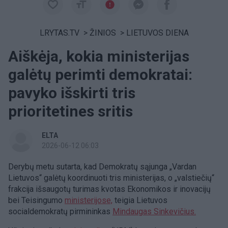
LRYTAS.TV
>
ŽINIOS
>
LIETUVOS DIENA
Aiškėja, kokia ministerijas
galėtų perimti demokratai:
pavyko išskirti tris
prioritetines sritis
ELTA
2026-06-12 06:03
Derybų metu sutarta, kad Demokratų sąjunga „Vardan
Lietuvos“ galėtų koordinuoti tris ministerijas, o „valstiečių“
frakcija išsaugotų turimas kvotas Ekonomikos ir inovacijų
bei Teisingumo
ministerijose,
teigia Lietuvos
socialdemokratų pirmininkas
Mindaugas Sinkevičius.