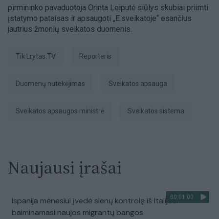
pirmininko pavaduotoja Orinta Leiputė siūlys skubiai priimti
įstatymo pataisas ir apsaugoti „E.sveikatoje“ esančius
jautrius žmonių sveikatos duomenis.
tik Lrytas.TV
Reporteris
duomenų nutekėjimas
sveikatos apsauga
sveikatos apsaugos ministrė
sveikatos sistema
Naujausi įrašai
00:01:00
Ispanija mėnesiui įvedė sienų kontrolę iš Italijos:
baiminamasi naujos migrantų bangos