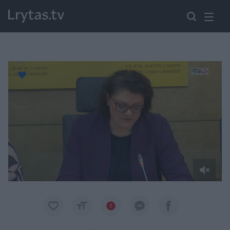
Paremkite Ukrainą