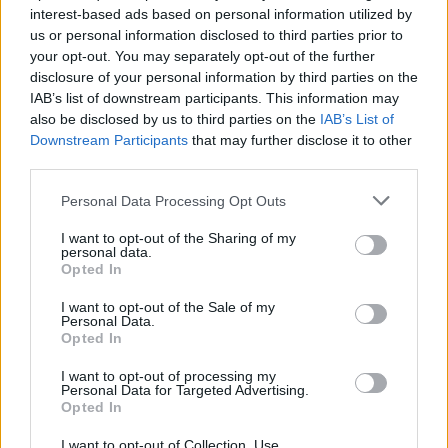
Visi įrašai
interest-based ads based on personal information utilized by
us or personal information disclosed to third parties prior to
your opt-out. You may separately opt-out of the further
disclosure of your personal information by third parties on the
Žiūrimiausi įrašai
IAB’s list of downstream participants. This information may
also be disclosed by us to third parties on the
IAB’s List of
Downstream Participants
that may further disclose it to other
third parties.
00:00:30
Vaizdai iš tragiškos avarijos Vilniaus r.: dviejų moterų ir
Personal Data Processing Opt Outs
vaiko gyvybių išgelbėti nepavyko
I want to opt-out of the Sharing of my
Žinios
|
Lietuvos diena
personal data.
Opted In
00:00:57
Savaitės vidurys nusimato karštas: temperatūra kils iki
I want to opt-out of the Sale of my
Personal Data.
32 laipsnių šilumos
Opted In
Žinios
|
Orai
I want to opt-out of processing my
Personal Data for Targeted Advertising.
Opted In
00:15:54
V. Zalužno pasisakymą laiko bandymu įsitvirtinti
I want to opt-out of Collection, Use,