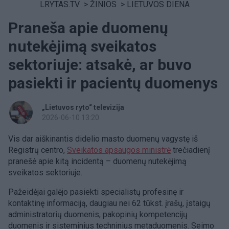
LRYTAS.TV
>
ŽINIOS
>
LIETUVOS DIENA
Praneša apie duomenų
nutekėjimą sveikatos
sektoriuje: atsakė, ar buvo
pasiekti ir pacientų duomenys
„Lietuvos ryto“ televizija
2026-06-10 13:20
Vis dar aiškinantis didelio masto duomenų vagystę iš
Registrų centro,
Sveikatos apsaugos ministrė
trečiadienį
pranešė apie kitą incidentą – duomenų nutekėjimą
sveikatos sektoriuje.
Pažeidėjai galėjo pasiekti specialistų profesinę ir
kontaktinę informaciją, daugiau nei 62 tūkst. įrašų, įstaigų
administratorių duomenis, pakopinių kompetencijų
duomenis ir sisteminius techninius metaduomenis. Seimo