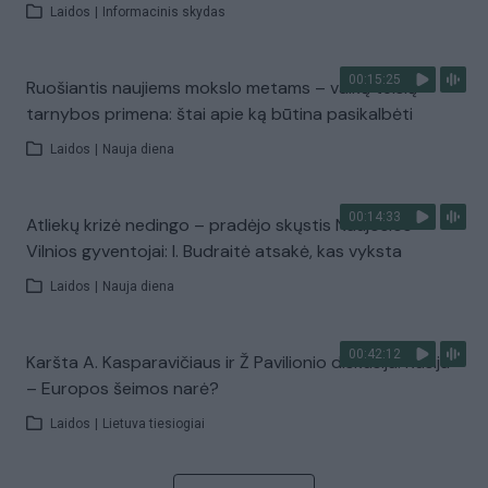
Laidos
|
Informacinis skydas
00:15:25
Ruošiantis naujiems mokslo metams – vaikų teisių
tarnybos primena: štai apie ką būtina pasikalbėti
Laidos
|
Nauja diena
00:14:33
Atliekų krizė nedingo – pradėjo skųstis Naujosios
Vilnios gyventojai: I. Budraitė atsakė, kas vyksta
Laidos
|
Nauja diena
00:42:12
Karšta A. Kasparavičiaus ir Ž Pavilionio diskusija: Rusija
– Europos šeimos narė?
Laidos
|
Lietuva tiesiogiai