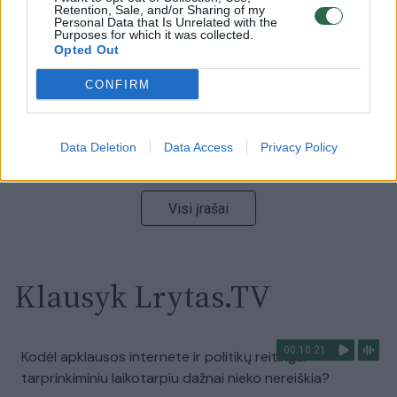
Ukrainos politikoje: jis yra neteisus
Retention, Sale, and/or Sharing of my
Personal Data that Is Unrelated with the
Purposes for which it was collected.
Laidos
|
Nauja diena
Opted Out
CONFIRM
00:00:59
Nufilmavo, kaip patvino Vilniaus Vakarinis aplinkkelis:
vaizdas pribloškia
Data Deletion
Data Access
Privacy Policy
Žinios
|
Lietuvos diena
Visi įrašai
Klausyk Lrytas.TV
00:10:21
Kodėl apklausos internete ir politikų reitingai
tarprinkiminiu laikotarpiu dažnai nieko nereiškia?