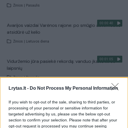
Žinios
|
Pasaulis
00:00:40
Avarijos vaizdai Varėnos rajone: po smūgio automobilis
atsidūrė už kelio
Žinios
|
Lietuvos diena
00:01:05
Viduržemio jūra pasiekė rekordą: vanduo įkaito iki 33
laipsnių
Žinios
|
Pasaulis
Lrytas.lt -
Do Not Process My Personal Information
00:01:20
Politiškai keblus V. Zelenskio vizitas: Serbija žada
If you wish to opt-out of the sale, sharing to third parties, or
stiprinti ryšius su Ukraina
processing of your personal or sensitive information for
Žinios
|
Pasaulis
targeted advertising by us, please use the below opt-out
section to confirm your selection. Please note that after your
opt-out request is processed you may continue seeing