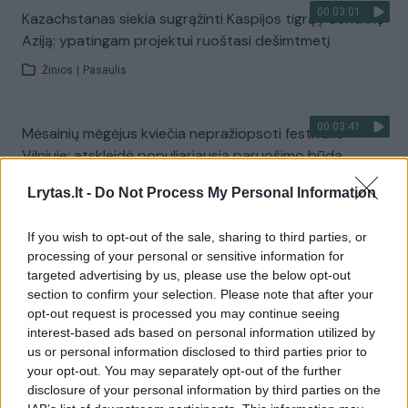
00:03:01
Kazachstanas siekia sugrąžinti Kaspijos tigrą į Centrinę
Aziją: ypatingam projektui ruoštasi dešimtmetį
Žinios
|
Pasaulis
00:03:41
Mėsainių mėgėjus kviečia nepražiopsoti festivalio
Vilniuje: atskleidė populiariausią paruošimo būdą
Žinios
|
Lietuvos diena
Lrytas.lt -
Do Not Process My Personal Information
If you wish to opt-out of the sale, sharing to third parties, or
Visi įrašai
processing of your personal or sensitive information for
targeted advertising by us, please use the below opt-out
section to confirm your selection. Please note that after your
opt-out request is processed you may continue seeing
Žiūrimiausi įrašai
interest-based ads based on personal information utilized by
us or personal information disclosed to third parties prior to
your opt-out. You may separately opt-out of the further
disclosure of your personal information by third parties on the
00:00:49
Pateikė daugiau detalių apie iš tėvų paimtus šešis