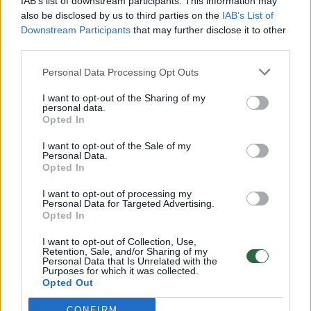
IAB’s list of downstream participants. This information may
vaikus: jiems kilusi grėsmė
also be disclosed by us to third parties on the
IAB’s List of
Downstream Participants
that may further disclose it to other
Žinios
|
Lietuvos diena
third parties.
Personal Data Processing Opt Outs
00:00:30
Vaizdai iš tragiškos avarijos Vilniaus r.: dviejų moterų ir
vaiko gyvybių išgelbėti nepavyko
I want to opt-out of the Sharing of my
personal data.
Žinios
Opted In
|
Lietuvos diena
I want to opt-out of the Sale of my
Personal Data.
00:00:59
Nufilmavo, kaip patvino Vilniaus Vakarinis aplinkkelis:
Opted In
vaizdas pribloškia
I want to opt-out of processing my
Personal Data for Targeted Advertising.
Žinios
|
Lietuvos diena
Opted In
I want to opt-out of Collection, Use,
00:02:01
Retention, Sale, and/or Sharing of my
„Pagarba pirmajai premjerei“: pasidalijo jautriais
Personal Data that Is Unrelated with the
prisiminimais apie Kazimierą Prunskienę
Purposes for which it was collected.
Opted Out
Žinios
|
Lietuvos diena
CONFIRM