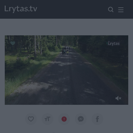
Paremkite Ukrainą