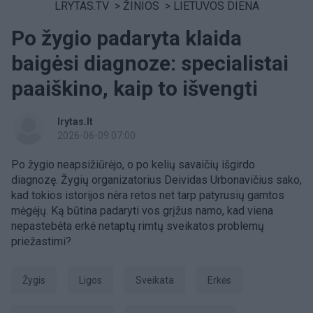
LRYTAS.TV
>
ŽINIOS
>
LIETUVOS DIENA
Po žygio padaryta klaida
baigėsi diagnoze: specialistai
paaiškino, kaip to išvengti
lrytas.lt
2026-06-09 07:00
Po žygio neapsižiūrėjo, o po kelių savaičių išgirdo
diagnozę. Žygių organizatorius Deividas Urbonavičius sako,
kad tokios istorijos nėra retos net tarp patyrusių gamtos
mėgėjų. Ką būtina padaryti vos grįžus namo, kad viena
nepastebėta erkė netaptų rimtų sveikatos problemų
priežastimi?
žygis
ligos
Sveikata
erkės