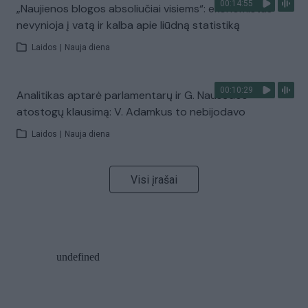
00:14:55
„Naujienos blogos absoliučiai visiems“: ekonomistas
nevynioja į vatą ir kalba apie liūdną statistiką
Laidos
|
Nauja diena
00:10:29
Analitikas aptarė parlamentarų ir G. Nausėdos
atostogų klausimą: V. Adamkus to nebijodavo
Laidos
|
Nauja diena
Visi įrašai