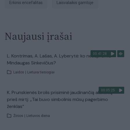
erkinis encefalitas
Laisvalaikis gamtoje
Naujausi įrašai
00:41:28
L. Kontrimas, A. Lašas, A. Lyberytė: ko nesupranta
Mindaugas Sinkevičius?
Laidos
|
Lietuva tiesiogiai
00:05:25
K. Prunskienės brolis prisiminė jaudinančią akimirką
prieš mirtį: „Tai buvo simbolinis mūsų pagerbimo
ženklas“
Žinios
|
Lietuvos diena