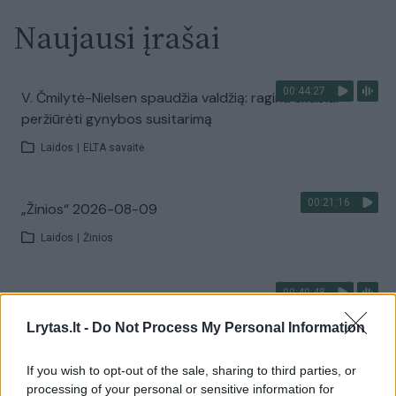
Naujausi įrašai
00:44:27
V. Čmilytė-Nielsen spaudžia valdžią: ragina skubiai
peržiūrėti gynybos susitarimą
Laidos
|
ELTA savaitė
00:21:16
„Žinios“ 2026-08-09
Laidos
|
Žinios
00:40:48
D. Gaižauskas, P. Saudargas, T. Martinaitis: valdžia mus
nuramino ar išgąsdino?
Lrytas.lt -
Do Not Process My Personal Information
Laidos
|
24/7
If you wish to opt-out of the sale, sharing to third parties, or
processing of your personal or sensitive information for