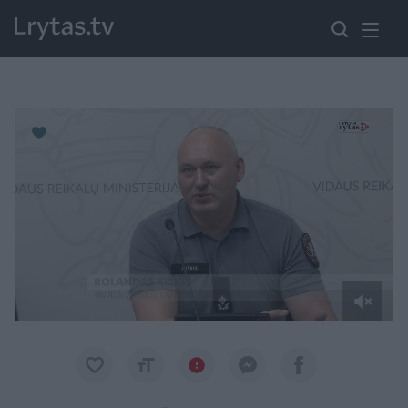
Paremkite Ukrainą