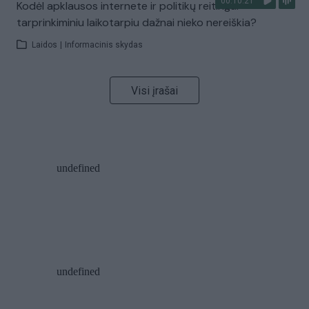
00:10:21
Kodėl apklausos internete ir politikų reitingai
tarprinkiminiu laikotarpiu dažnai nieko nereiškia?
Laidos
|
Informacinis skydas
Visi įrašai