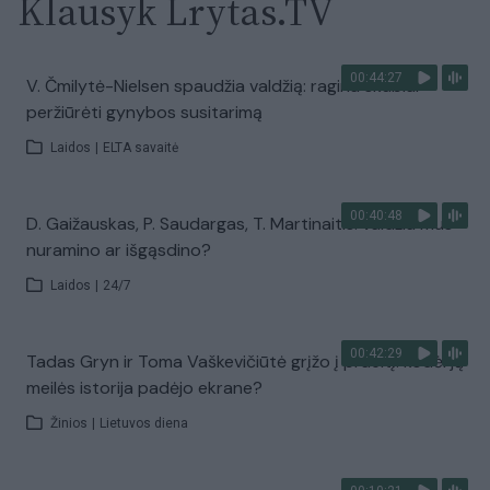
Klausyk Lrytas.TV
00:44:27
V. Čmilytė-Nielsen spaudžia valdžią: ragina skubiai
peržiūrėti gynybos susitarimą
Laidos
|
ELTA savaitė
00:40:48
D. Gaižauskas, P. Saudargas, T. Martinaitis: valdžia mus
nuramino ar išgąsdino?
Laidos
|
24/7
00:42:29
Tadas Gryn ir Toma Vaškevičiūtė grįžo į praeitį: kodėl jų
meilės istorija padėjo ekrane?
Žinios
|
Lietuvos diena