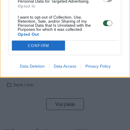
Personal Data for Targeted Advertising.
32 laipsnių šilumos
Opted In
Žinios
|
Orai
I want to opt-out of Collection, Use,
Retention, Sale, and/or Sharing of my
Personal Data that Is Unrelated with the
Purposes for which it was collected.
00:15:54
V. Zalužno pasisakymą laiko bandymu įsitvirtinti
Opted Out
Ukrainos politikoje: jis yra neteisus
CONFIRM
Laidos
|
Nauja diena
Data Deletion
Data Access
Privacy Policy
00:00:57
Sinoptikai atsakė, kokiais orais užbaigsime darbo
savaitę: karščiai atsitrauks
Žinios
|
Orai
Visi įrašai