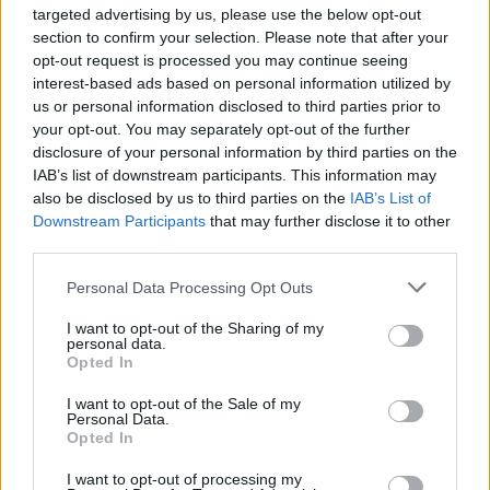
00:00:52
targeted advertising by us, please use the below opt-out
Savaitės pradžia su lietumi ir perkūnija: temperatūra
section to confirm your selection. Please note that after your
dar sieks 30 laipsnių
opt-out request is processed you may continue seeing
Žinios
|
Orai
interest-based ads based on personal information utilized by
us or personal information disclosed to third parties prior to
your opt-out. You may separately opt-out of the further
Visi įrašai
disclosure of your personal information by third parties on the
IAB’s list of downstream participants. This information may
also be disclosed by us to third parties on the
IAB’s List of
Downstream Participants
that may further disclose it to other
Žiūrimiausi įrašai
third parties.
Personal Data Processing Opt Outs
I want to opt-out of the Sharing of my
00:00:30
Vaizdai iš tragiškos avarijos Vilniaus r.: dviejų moterų ir
personal data.
vaiko gyvybių išgelbėti nepavyko
Opted In
Žinios
|
Lietuvos diena
I want to opt-out of the Sale of my
Personal Data.
Opted In
00:00:57
Savaitės vidurys nusimato karštas: temperatūra kils iki
I want to opt-out of processing my