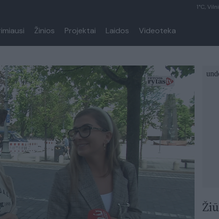
1°C, Viln
rimiausi
Žinios
Projektai
Laidos
Videoteka
Žiū