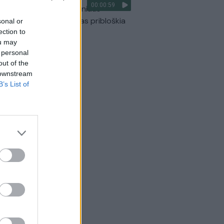
00:00:59
ilmavo, kaip patvino Vilniaus
arinis aplinkkelis: vaizdas pribloškia
sonal or
ection to
Žinios
|
Lietuvos diena
ou may
 personal
out of the
 downstream
B’s List of