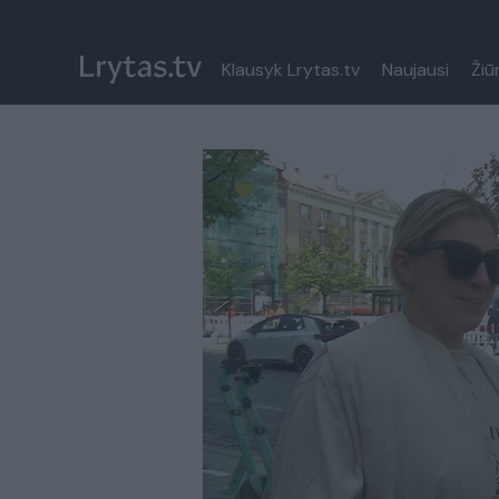
Klausyk Lrytas.tv
Naujausi
Žiū
Paremkite Ukrainą