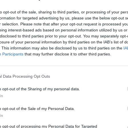
ako su
Mokesčių inspekcija
aiškinusi ne vieną
Nuf
Vak
to opt-out of the sale, sharing to third parties, or processing of your per
formation for targeted advertising by us, please use the below opt-out s
r selection. Please note that after your opt-out request is processed y
kesčių reforma
išaugę mokesčiai
eing interest-based ads based on personal information utilized by us or
disclosed to third parties prior to your opt-out. You may separately opt-
losure of your personal information by third parties on the IAB’s list of
 inspekcija
. This information may also be disclosed by us to third parties on the
IA
Participants
that may further disclose it to other third parties.
l Data Processing Opt Outs
Visi įrašai
o opt-out of the Sharing of my personal data.
In
3:38
00:00:37
kalbos
Prancūzijoje sustabdytas gaisro plitimas:
ose
dėl karščių pavojus dar neišnyko
o opt-out of the Sale of my Personal Data.
Žinios
|
Pasaulis
In
to opt-out of processing my Personal Data for Targeted