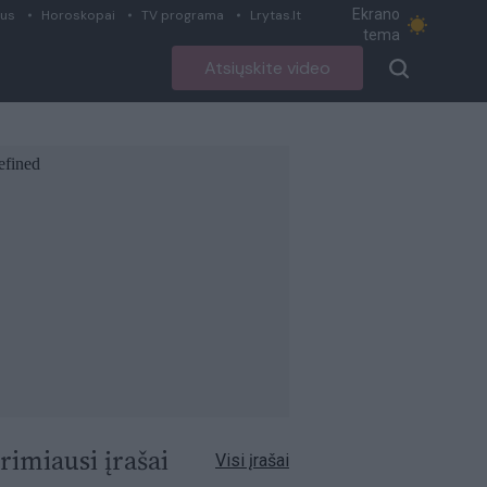
Ekrano
ius
Horoskopai
TV programa
Lrytas.lt
tema
Atsiųskite video
rimiausi įrašai
Visi įrašai