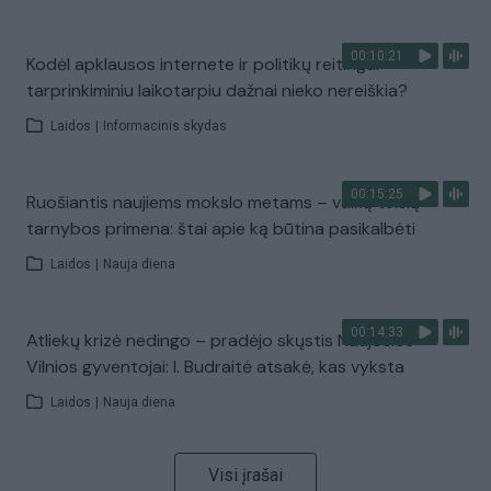
00:10:21
Kodėl apklausos internete ir politikų reitingai
tarprinkiminiu laikotarpiu dažnai nieko nereiškia?
Laidos
|
Informacinis skydas
00:15:25
Ruošiantis naujiems mokslo metams – vaikų teisių
tarnybos primena: štai apie ką būtina pasikalbėti
Laidos
|
Nauja diena
00:14:33
Atliekų krizė nedingo – pradėjo skųstis Naujosios
Vilnios gyventojai: I. Budraitė atsakė, kas vyksta
Laidos
|
Nauja diena
Visi įrašai