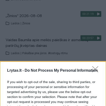
00:21:19
„Žinios“ 2026-08-08
Laidos
|
Žinios
00:23:57
Vaidas Baumila apie meilės paieškas ir asmeninių
patirčių įkvėptas dainas
Laidos
|
Pokalbiai prie jūros. Atostogų ritmu
00:00:40
Dronai Vokietijoje kelia vis daugiau klausimų: du
Lrytas.lt -
Do Not Process My Personal Information
pastebėti virš karinės bazės
If you wish to opt-out of the sale, sharing to third parties, or
Žinios
|
Pasaulis
processing of your personal or sensitive information for
targeted advertising by us, please use the below opt-out
section to confirm your selection. Please note that after your
Visi įrašai
opt-out request is processed you may continue seeing