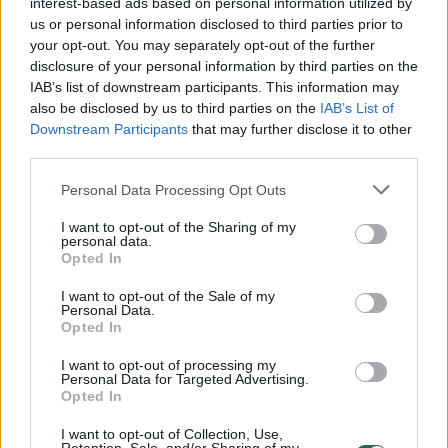
interest-based ads based on personal information utilized by
us or personal information disclosed to third parties prior to
your opt-out. You may separately opt-out of the further
Žiūrimiausi įrašai
disclosure of your personal information by third parties on the
IAB’s list of downstream participants. This information may
also be disclosed by us to third parties on the
IAB’s List of
Downstream Participants
that may further disclose it to other
00:00:30
Vaizdai iš tragiškos avarijos Vilniaus r.: dviejų moterų ir
third parties.
vaiko gyvybių išgelbėti nepavyko
Personal Data Processing Opt Outs
Žinios
|
Lietuvos diena
I want to opt-out of the Sharing of my
personal data.
00:00:57
Opted In
Savaitės vidurys nusimato karštas: temperatūra kils iki
32 laipsnių šilumos
I want to opt-out of the Sale of my
Personal Data.
Žinios
|
Orai
Opted In
I want to opt-out of processing my
Personal Data for Targeted Advertising.
00:15:54
V. Zalužno pasisakymą laiko bandymu įsitvirtinti
Opted In
Ukrainos politikoje: jis yra neteisus
I want to opt-out of Collection, Use,
Laidos
|
Nauja diena