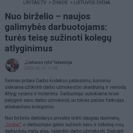
LRYTAS.TV
>
ŽINIOS
>
LIETUVOS DIENA
Nuo birželio – naujos
galimybės darbuotojams:
turės teisę sužinoti kolegų
atlyginimus
„Lietuvos ryto“ televizija
2026-05-21 11:58
Seimas pritarė Darbo kodekso pataisoms, kuriomis
siekiama užtikrinti darbo užmokesčio skaidrumą ir vienodą
Atlygį vyrams ir moterims. Darbuotojui suteikiama teisė
palyginti savo darbo užmokestį su tokias pačias funkcijas
atliekančiais kolegomis.
Nuo birželio darbdavys privalės teikti daugiau duomenų
„Sodrai“,
o darbuotojas galės sužinoti savo ir vidutinę visų
darbuotojų metų algą, valandinį darbo užmokestį. Siekiant