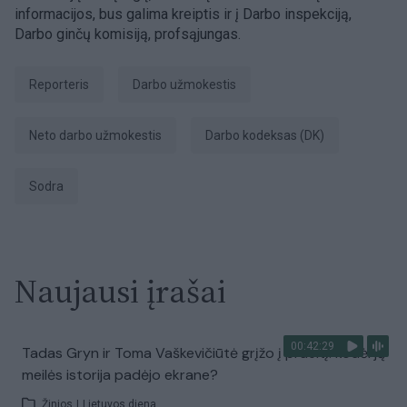
informacijos, bus galima kreiptis ir į Darbo inspekciją,
Darbo ginčų komisiją, profsąjungas.
Reporteris
darbo užmokestis
neto darbo užmokestis
Darbo kodeksas (DK)
Sodra
Naujausi įrašai
00:42:29
Tadas Gryn ir Toma Vaškevičiūtė grįžo į praeitį: kodėl jų
meilės istorija padėjo ekrane?
Žinios
|
Lietuvos diena