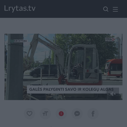
Paremkite Ukrainą