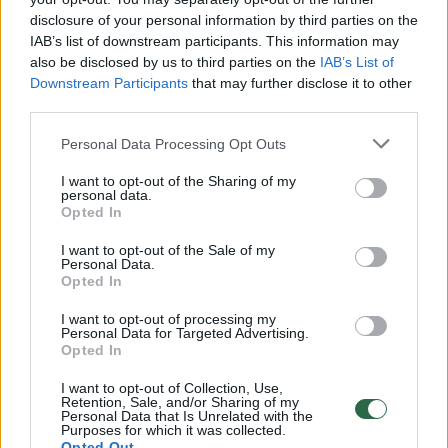
Žiūrimiausi įrašai
disclosure of your personal information by third parties on the
IAB’s list of downstream participants. This information may
also be disclosed by us to third parties on the
IAB’s List of
00:00:30
Vaizdai iš tragiškos avarijos Vilniaus r.: dviejų moterų ir
Downstream Participants
that may further disclose it to other
vaiko gyvybių išgelbėti nepavyko
third parties.
Žinios
|
Lietuvos diena
Personal Data Processing Opt Outs
I want to opt-out of the Sharing of my
00:00:57
Savaitės vidurys nusimato karštas: temperatūra kils iki
personal data.
Opted In
32 laipsnių šilumos
I want to opt-out of the Sale of my
Žinios
|
Orai
Personal Data.
Opted In
00:00:59
Nufilmavo, kaip patvino Vilniaus Vakarinis aplinkkelis:
I want to opt-out of processing my
Personal Data for Targeted Advertising.
vaizdas pribloškia
Opted In
Žinios
|
Lietuvos diena
I want to opt-out of Collection, Use,
Retention, Sale, and/or Sharing of my
Personal Data that Is Unrelated with the
Purposes for which it was collected.
00:15:54
V. Zalužno pasisakymą laiko bandymu įsitvirtinti
Opted Out