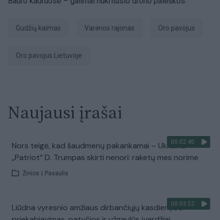
Bauro kadruose – galimai nukritusio drono paieškos.
Gudžių kaimas
Varėnos rajonas
Oro pavojus
Oro pavojus Lietuvoje
Naujausi įrašai
00:02:40
Nors teigė, kad šaudmenų pakankamai – Ukrainai
„Patriot“ D. Trumpas skirti nenori: raketų mes norime
Žinios
|
Pasaulis
00:03:52
Liūdna vyresnio amžiaus dirbančiųjų kasdienybė –
priekabiavimas, patyčios ir užgaulūs įvardžiai