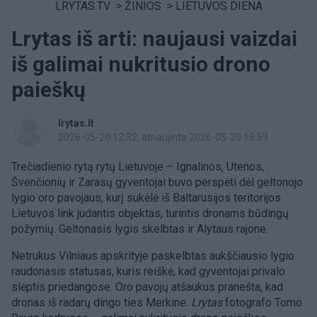
LRYTAS.TV
>
ŽINIOS
>
LIETUVOS DIENA
Lrytas iš arti: naujausi vaizdai
iš galimai nukritusio drono
paieškų
lrytas.lt
2026-05-20 12:32
, atnaujinta 2026-05-20 15:59
Trečiadienio rytą rytų Lietuvoje – Ignalinos, Utenos,
Švenčionių ir Zarasų gyventojai buvo perspėti dėl geltonojo
lygio oro pavojaus, kurį sukėlė iš Baltarusijos teritorijos
Lietuvos link judantis objektas, turintis dronams būdingų
požymių. Geltonasis lygis skelbtas ir Alytaus rajone.
Netrukus Vilniaus apskrityje paskelbtas aukščiausio lygio
raudonasis statusas, kuris reiškė, kad gyventojai privalo
slėptis priedangose. Oro pavojų atšaukus pranešta, kad
dronas iš radarų dingo ties Merkine.
Lrytas
fotografo Tomo