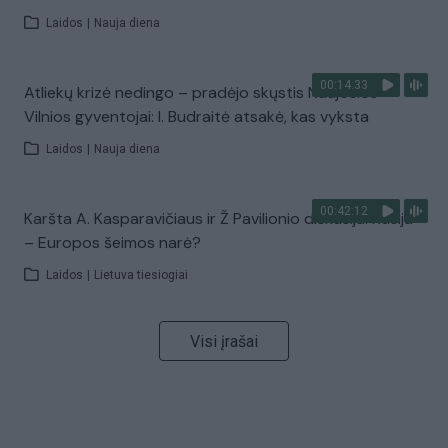
Laidos
|
Nauja diena
00:14:33
Atliekų krizė nedingo – pradėjo skųstis Naujosios
Vilnios gyventojai: I. Budraitė atsakė, kas vyksta
Laidos
|
Nauja diena
00:42:12
Karšta A. Kasparavičiaus ir Ž Pavilionio diskusija: Rusija
– Europos šeimos narė?
Laidos
|
Lietuva tiesiogiai
Visi įrašai