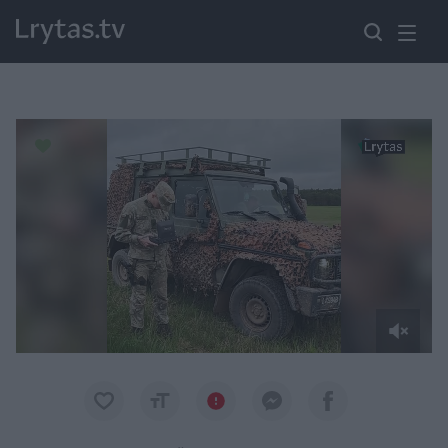
Paremkite Ukrainą