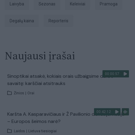
laivyba
sezonas
keleiviai
pramoga
Degalų kaina
Reporteris
Naujausi įrašai
00:00:57
Sinoptikai atsakė, kokiais orais užbaigsime darbo
savaitę: karščiai atsitrauks
Žinios
|
Orai
00:42:12
Karšta A. Kasparavičiaus ir Ž Pavilionio diskusija: Rusija
– Europos šeimos narė?
Laidos
|
Lietuva tiesiogiai