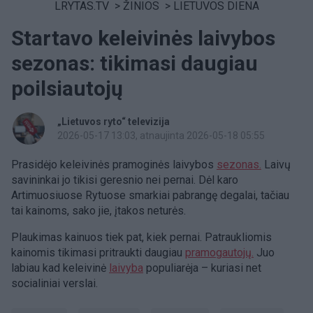
LRYTAS.TV
>
ŽINIOS
>
LIETUVOS DIENA
Startavo keleivinės laivybos
sezonas: tikimasi daugiau
poilsiautojų
„Lietuvos ryto“ televizija
2026-05-17 13:03
, atnaujinta 2026-05-18 05:55
Prasidėjo keleivinės pramoginės laivybos
sezonas.
Laivų
savininkai jo tikisi geresnio nei pernai. Dėl karo
Artimuosiuose Rytuose smarkiai pabrangę degalai, tačiau
tai kainoms, sako jie, įtakos neturės.
Plaukimas kainuos tiek pat, kiek pernai. Patraukliomis
kainomis tikimasi pritraukti daugiau
pramogautojų.
Juo
labiau kad keleivinė
laivyba
populiarėja – kuriasi net
socialiniai verslai.