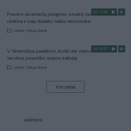
00:12:58
Pravėrė ukrainiečių pinigines: atsakė, kiek vidutiniškai
uždirba ir kaip išsilaiko šalies ekonomika
Laidos
|
Nauja diena
00:16:37
V. Sinkevičius paaiškino, kodėl dar nebuvo Koalicinės
tarybos posėdžio: esame kalbėję
Laidos
|
Nauja diena
Visi įrašai