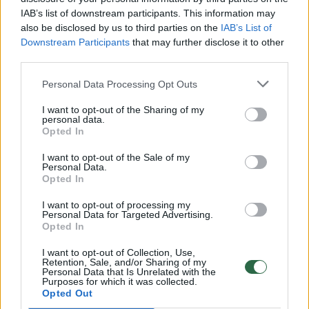
00:00:30
IAB’s list of downstream participants. This information may
Vaizdai iš tragiškos avarijos Vilniaus r.: dviejų moterų ir
also be disclosed by us to third parties on the
IAB’s List of
vaiko gyvybių išgelbėti nepavyko
Downstream Participants
that may further disclose it to other
third parties.
Žinios
|
Lietuvos diena
Personal Data Processing Opt Outs
00:00:57
Savaitės vidurys nusimato karštas: temperatūra kils iki
I want to opt-out of the Sharing of my
32 laipsnių šilumos
personal data.
Opted In
Žinios
|
Orai
I want to opt-out of the Sale of my
Personal Data.
Opted In
00:00:59
Nufilmavo, kaip patvino Vilniaus Vakarinis aplinkkelis:
I want to opt-out of processing my
vaizdas pribloškia
Personal Data for Targeted Advertising.
Opted In
Žinios
|
Lietuvos diena
I want to opt-out of Collection, Use,
Retention, Sale, and/or Sharing of my
Personal Data that Is Unrelated with the
00:00:55
Avarija Vilniuje: į stotelę įsirėžęs automobilis sužalojo
Purposes for which it was collected.
dvi moteris
Opted Out