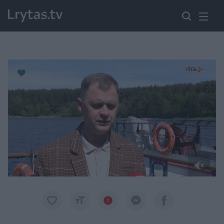
Paremkite Ukrainą