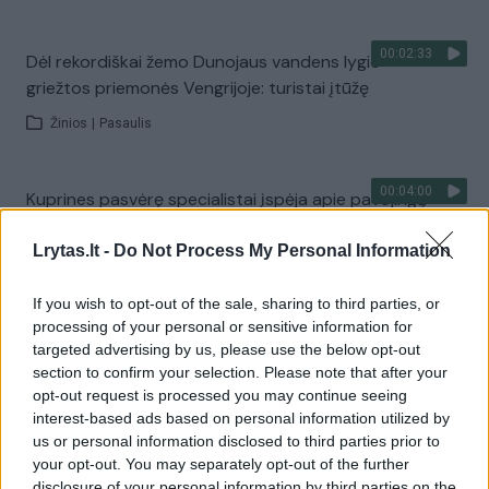
00:02:33
Dėl rekordiškai žemo Dunojaus vandens lygio –
griežtos priemonės Vengrijoje: turistai įtūžę
Žinios
|
Pasaulis
00:04:00
Kuprines pasvėrę specialistai įspėja apie pavojingą
įprotį: tą daro daugiau nei pusė pradinukų
Lrytas.lt -
Do Not Process My Personal Information
Žinios
|
Lietuvos diena
If you wish to opt-out of the sale, sharing to third parties, or
processing of your personal or sensitive information for
Visi įrašai
targeted advertising by us, please use the below opt-out
section to confirm your selection. Please note that after your
opt-out request is processed you may continue seeing
interest-based ads based on personal information utilized by
Žiūrimiausi įrašai
us or personal information disclosed to third parties prior to
your opt-out. You may separately opt-out of the further
disclosure of your personal information by third parties on the