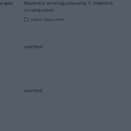
ba apie
Nausėdos atostogų klausimą: V. Adamkus
to nebijodavo
Laidos
|
Nauja diena