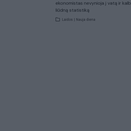
ekonomistas nevynioja į vatą ir kal
liūdną statistiką
Laidos
|
Nauja diena