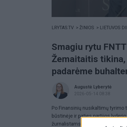
Volume
0%
LRYTAS.TV
>
ŽINIOS
>
LIETUVOS D
Smagiu rytu FNTT 
Žemaitaitis tikina
padarėme buhalter
Augustė Lyberytė
2026-05-14 08:38
Po Finansinių nusikaltimų tyrimo
būstinėje ir paties partijos lyde
žurnalistams prakalbo ir pats politi