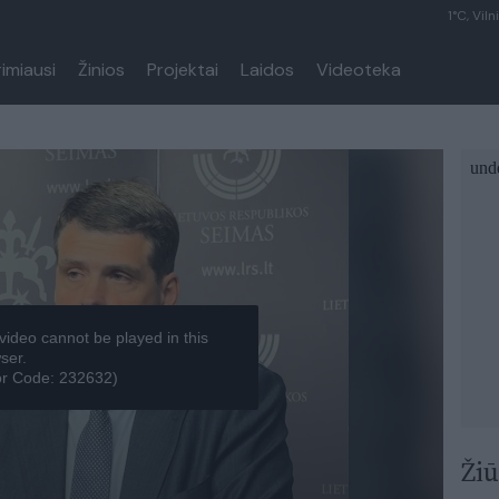
1°C, Viln
rimiausi
Žinios
Projektai
Laidos
Videoteka
video cannot be played in this
ser.
or Code: 232632)
Žiū