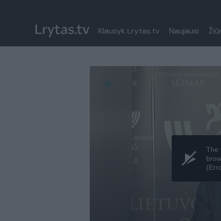
Klausyk Lrytas.tv
Naujausi
Žiū
Paremkite Ukrainą
The 
brow
(Err