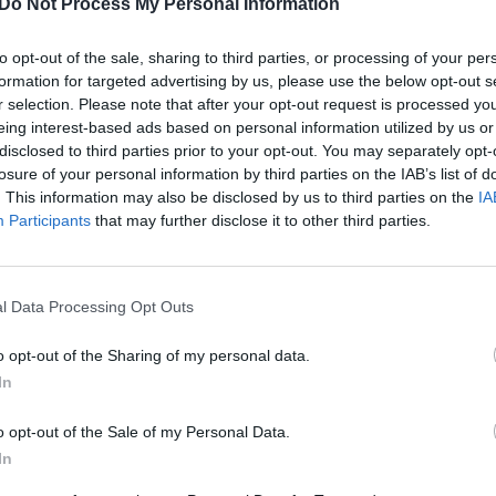
Do Not Process My Personal Information
„Pa
jau
to opt-out of the sale, sharing to third parties, or processing of your per
Pru
formation for targeted advertising by us, please use the below opt-out s
(FNTT)
kratos
Seimas
Nemuno aušra
r selection. Please note that after your opt-out request is processed y
eing interest-based ads based on personal information utilized by us or
disclosed to third parties prior to your opt-out. You may separately opt-
losure of your personal information by third parties on the IAB’s list of
. This information may also be disclosed by us to third parties on the
IA
Participants
that may further disclose it to other third parties.
Visi įrašai
l Data Processing Opt Outs
0:59
00:00:45
as
Lietuvos karinė žvalgyba: Rusija svarsto
o opt-out of the Sharing of my personal data.
,4 mln.
surengti atakas prieš kritinę infrastruktūrą
In
Baltijos šalyse
o opt-out of the Sale of my Personal Data.
Žinios
|
Lietuvos diena
In