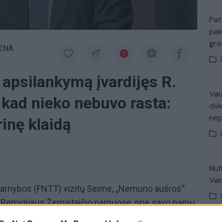
Pat
pai
gr
IENA
apsilankymą įvardijęs R.
Vaiz
, kad nieko nebuvo rasta:
dvi
ne
inę klaidą
Nuf
Vak
 tarnybos (FNTT) vizitų Seime, „Nemuno aušros“
rio Remigijaus Žemaitaičio namuose, prie savo namų
kas. Kiek prieš 11 valandą ryto jis atvyko ir į