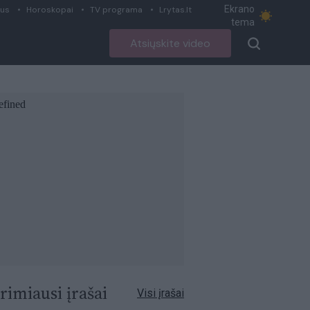
Ekrano
ius
Horoskopai
TV programa
Lrytas.lt
tema
Atsiųskite video
rimiausi įrašai
Visi įrašai