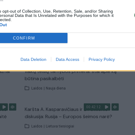
 bazės
paslaugų: pokyčiai laukia ir mokyklose
o opt-out of Collection, Use, Retention, Sale, and/or Sharing
Žinios
|
Lietuvos diena
ersonal Data that Is Unrelated with the Purposes for which it
lected.
Out
CONFIRM
TV
Visi įrašai
Data Deletion
Data Access
Privacy Policy
00:15:25
ų
Ruošiantis naujiems mokslo metams –
ažnai
vaikų teisių tarnybos primena: štai apie ką
būtina pasikalbėti
Laidos
|
Nauja diena
00:42:12
stis
Karšta A. Kasparavičiaus ir Ž Pavilionio
aitė
diskusija: Rusija – Europos šeimos narė?
Laidos
|
Lietuva tiesiogiai