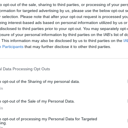
Sąjungos dalimi, kaip to pasiekti.
Nuf
to opt-out of the sale, sharing to third parties, or processing of your per
formation for targeted advertising by us, please use the below opt-out s
Vak
r selection. Please note that after your opt-out request is processed y
Europos humanitarinis universitetas (EHU)
eing interest-based ads based on personal information utilized by us or
disclosed to third parties prior to your opt-out. You may separately opt-
losure of your personal information by third parties on the IAB’s list of
)
. This information may also be disclosed by us to third parties on the
IA
Participants
that may further disclose it to other third parties.
l Data Processing Opt Outs
Visi įrašai
o opt-out of the Sharing of my personal data.
1:19
00:23:57
In
Vaidas Baumila apie meilės paieškas ir
asmeninių patirčių įkvėptas dainas
o opt-out of the Sale of my Personal Data.
Laidos
|
Pokalbiai prie jūros. Atostogų ritmu
In
to opt-out of processing my Personal Data for Targeted
ing.
0:40
00:03:38
Vilniaus savivaldybė atsisako rusų kalbos
In