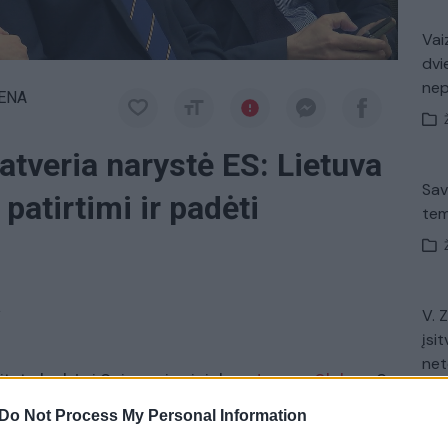
Vaiz
dvi
ne
IENA
atveria narystė ES: Lietuva
Sav
 patirtimi ir padėti
tem
a
V. 
įsit
net
itete lankėsi Seimo pirmininkas
Juozas Olekas.
Su
ėdos
moksleiviais
ukrainiečiais dalijosi, ką valstybei
Do Not Process My Personal Information
gą. Jaunuoliai iš Baltarusijos ir Ukrainos noriai