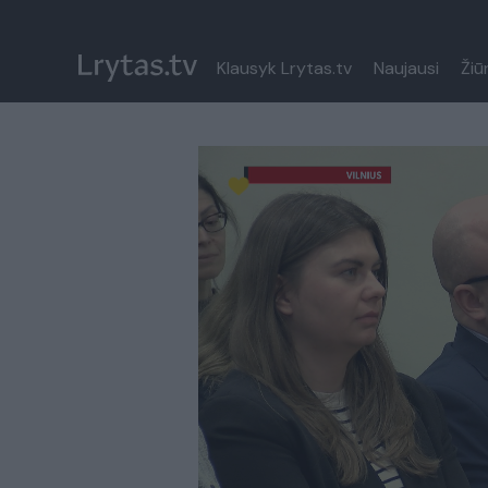
Klausyk Lrytas.tv
Naujausi
Žiū
Paremkite Ukrainą