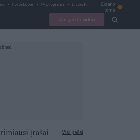
Ekrano
ius
Horoskopai
TV programa
Lrytas.lt
tema
Atsiųskite video
rimiausi įrašai
Visi įrašai