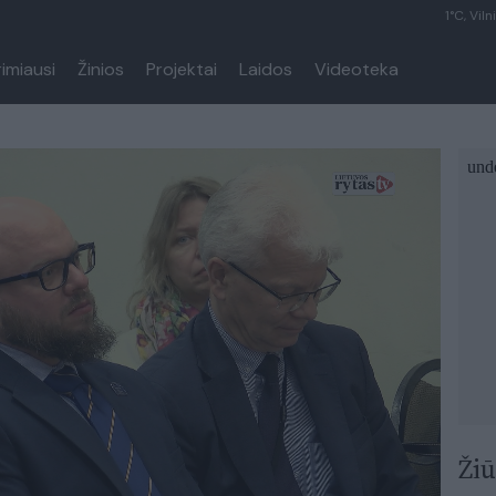
1°C, Viln
rimiausi
Žinios
Projektai
Laidos
Videoteka
Žiū