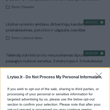
Žinios
|
Pasaulis
00:03:52
Liūdna vyresnio amžiaus dirbančiųjų kasdienybė –
priekabiavimas, patyčios ir užgaulūs įvardžiai
Žinios
|
Lietuvos diena
00:00:29
Tailandą sukrėtė protu nesuvokiamas išpuolis:
paauglys nušovė senelius, 3 mokytojus ir 3 moksleivius
Žinios
|
Pasaulis
Lrytas.lt -
Do Not Process My Personal Information
00:02:08
Aukštaitijos pučiamųjų orkestras Nyderlanduose
If you wish to opt-out of the sale, sharing to third parties, or
apgynė čempionų vardą
processing of your personal or sensitive information for
targeted advertising by us, please use the below opt-out
Žinios
|
Lietuvos diena
section to confirm your selection. Please note that after your
opt-out request is processed you may continue seeing