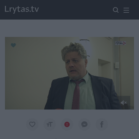
Paremkite Ukrainą