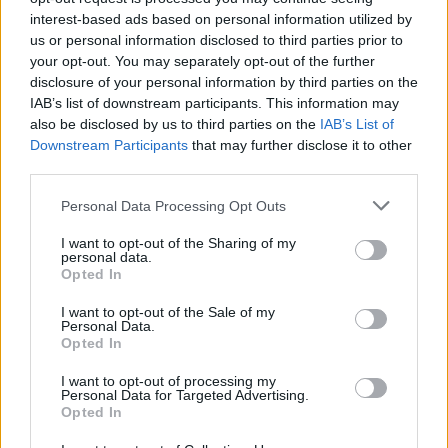
interest-based ads based on personal information utilized by
Visi įrašai
us or personal information disclosed to third parties prior to
your opt-out. You may separately opt-out of the further
disclosure of your personal information by third parties on the
IAB’s list of downstream participants. This information may
Žiūrimiausi įrašai
also be disclosed by us to third parties on the
IAB’s List of
Downstream Participants
that may further disclose it to other
third parties.
00:00:30
Vaizdai iš tragiškos avarijos Vilniaus r.: dviejų moterų ir
Personal Data Processing Opt Outs
vaiko gyvybių išgelbėti nepavyko
I want to opt-out of the Sharing of my
Žinios
|
Lietuvos diena
personal data.
Opted In
I want to opt-out of the Sale of my
00:00:57
Savaitės vidurys nusimato karštas: temperatūra kils iki
Personal Data.
32 laipsnių šilumos
Opted In
Žinios
|
Orai
I want to opt-out of processing my
Personal Data for Targeted Advertising.
Opted In
00:00:59
Nufilmavo, kaip patvino Vilniaus Vakarinis aplinkkelis: