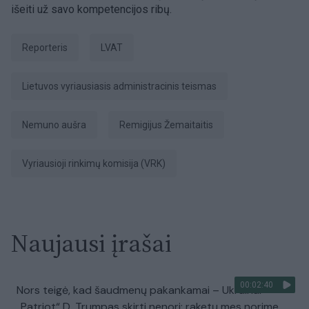
išeiti už savo kompetencijos ribų.
Reporteris
LVAT
Lietuvos vyriausiasis administracinis teismas
Nemuno aušra
Remigijus Žemaitaitis
Vyriausioji rinkimų komisija (VRK)
Naujausi įrašai
00:02:40
Nors teigė, kad šaudmenų pakankamai – Ukrainai
„Patriot“ D. Trumpas skirti nenori: raketų mes norime