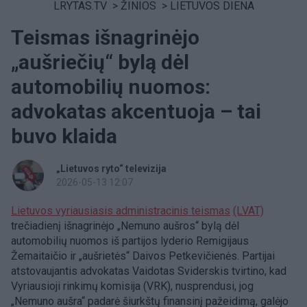
LRYTAS.TV
>
ŽINIOS
>
LIETUVOS DIENA
Teismas išnagrinėjo
„aušriečių“ bylą dėl
automobilių nuomos:
advokatas akcentuoja – tai
buvo klaida
„Lietuvos ryto“ televizija
2026-05-13 12:07
Lietuvos vyriausiasis administracinis teismas
(LVAT)
trečiadienį išnagrinėjo „Nemuno aušros“ bylą dėl
automobilių nuomos iš partijos lyderio Remigijaus
Žemaitaičio ir „aušrietės“ Daivos Petkevičienės. Partijai
atstovaujantis advokatas Vaidotas Sviderskis tvirtino, kad
Vyriausioji rinkimų komisija (VRK), nusprendusi, jog
„Nemuno aušra“ padarė šiurkštų finansinį pažeidimą, galėjo