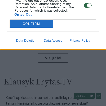
I want to opt-out of Collection, Use,
Retention, Sale, and/or Sharing of my
vaizdas pribloškia
Personal Data that Is Unrelated with the
Purposes for which it was collected.
Žinios
|
Lietuvos diena
Opted Out
CONFIRM
00:15:54
V. Zalužno pasisakymą laiko bandymu įsitvirtinti
Ukrainos politikoje: jis yra neteisus
Data Deletion
Data Access
Privacy Policy
Laidos
|
Nauja diena
Visi įrašai
Klausyk Lrytas.TV
00:10:21
Kodėl apklausos internete ir politikų reitingai
tarprinkiminiu laikotarpiu dažnai nieko nereiškia?