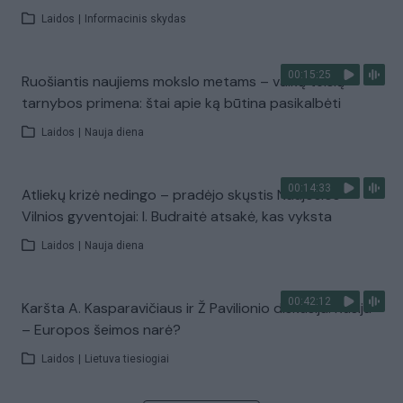
Laidos
|
Informacinis skydas
00:15:25
Ruošiantis naujiems mokslo metams – vaikų teisių
tarnybos primena: štai apie ką būtina pasikalbėti
Laidos
|
Nauja diena
00:14:33
Atliekų krizė nedingo – pradėjo skųstis Naujosios
Vilnios gyventojai: I. Budraitė atsakė, kas vyksta
Laidos
|
Nauja diena
00:42:12
Karšta A. Kasparavičiaus ir Ž Pavilionio diskusija: Rusija
– Europos šeimos narė?
Laidos
|
Lietuva tiesiogiai