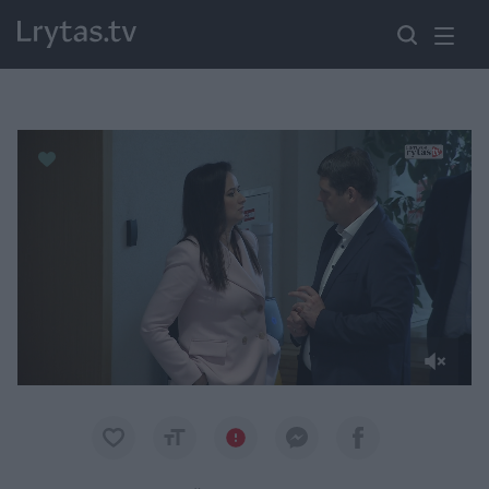
Paremkite Ukrainą