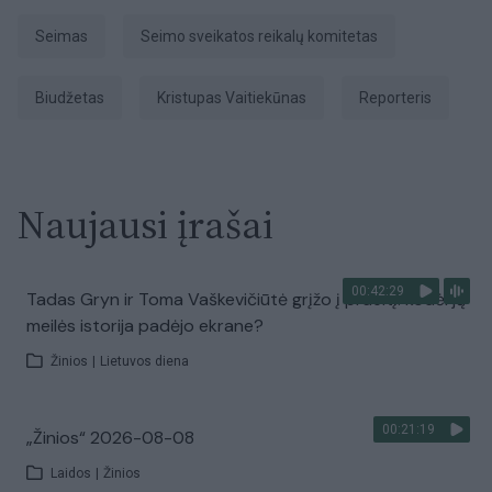
Seimas
Seimo sveikatos reikalų komitetas
biudžetas
Kristupas Vaitiekūnas
Reporteris
Naujausi įrašai
00:42:29
Tadas Gryn ir Toma Vaškevičiūtė grįžo į praeitį: kodėl jų
meilės istorija padėjo ekrane?
Žinios
|
Lietuvos diena
00:21:19
„Žinios“ 2026-08-08
Laidos
|
Žinios