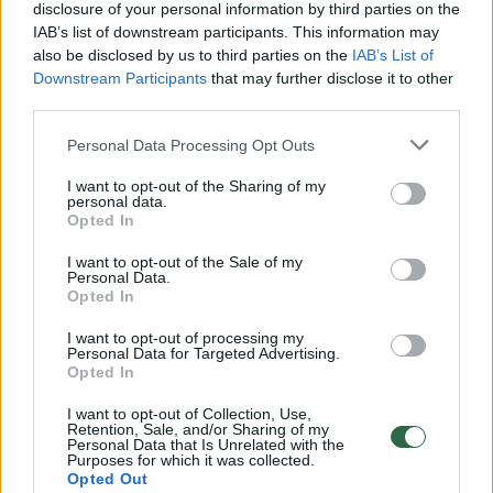
disclosure of your personal information by third parties on the
00:00:30
Vaizdai iš tragiškos avarijos Vilniaus r.: dviejų moterų ir
IAB’s list of downstream participants. This information may
vaiko gyvybių išgelbėti nepavyko
also be disclosed by us to third parties on the
IAB’s List of
Downstream Participants
that may further disclose it to other
Žinios
|
Lietuvos diena
third parties.
Personal Data Processing Opt Outs
00:00:57
Savaitės vidurys nusimato karštas: temperatūra kils iki
32 laipsnių šilumos
I want to opt-out of the Sharing of my
personal data.
Opted In
Žinios
|
Orai
I want to opt-out of the Sale of my
Personal Data.
00:15:54
Opted In
V. Zalužno pasisakymą laiko bandymu įsitvirtinti
Ukrainos politikoje: jis yra neteisus
I want to opt-out of processing my
Personal Data for Targeted Advertising.
Laidos
|
Nauja diena
Opted In
I want to opt-out of Collection, Use,
Retention, Sale, and/or Sharing of my
00:05:25
K. Prunskienės brolis prisiminė jaudinančią akimirką
Personal Data that Is Unrelated with the
Purposes for which it was collected.
prieš mirtį: „Tai buvo simbolinis mūsų pagerbimo
Opted Out
ženklas“