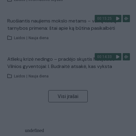
00:15:25
Ruošiantis naujiems mokslo metams – vaikų teisių
tarnybos primena: štai apie ką būtina pasikalbėti
Laidos
|
Nauja diena
00:14:33
Atliekų krizė nedingo – pradėjo skųstis Naujosios
Vilnios gyventojai: I. Budraitė atsakė, kas vyksta
Laidos
|
Nauja diena
Visi įrašai