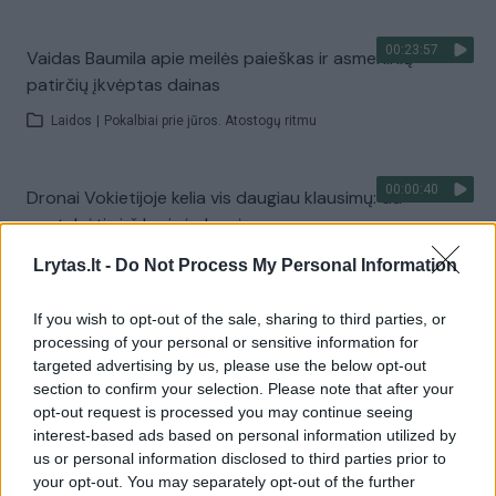
00:23:57
Vaidas Baumila apie meilės paieškas ir asmeninių
patirčių įkvėptas dainas
Laidos
|
Pokalbiai prie jūros. Atostogų ritmu
00:00:40
Dronai Vokietijoje kelia vis daugiau klausimų: du
pastebėti virš karinės bazės
Žinios
|
Pasaulis
Lrytas.lt -
Do Not Process My Personal Information
If you wish to opt-out of the sale, sharing to third parties, or
Visi įrašai
processing of your personal or sensitive information for
targeted advertising by us, please use the below opt-out
section to confirm your selection. Please note that after your
opt-out request is processed you may continue seeing
Žiūrimiausi įrašai
interest-based ads based on personal information utilized by
us or personal information disclosed to third parties prior to
your opt-out. You may separately opt-out of the further