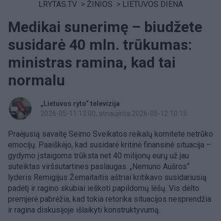
LRYTAS.TV
>
ŽINIOS
>
LIETUVOS DIENA
Medikai sunerimę – biudžete
susidarė 40 mln. trūkumas:
ministras ramina, kad tai
normalu
„Lietuvos ryto“ televizija
2026-05-11 13:00
, atnaujinta 2026-05-12 10:15
Praėjusią savaitę Seimo Sveikatos reikalų komitete netrūko
emocijų. Paaiškėjo, kad susidarė kritinė finansinė situacija –
gydymo įstaigoms trūksta net 40 milijonų eurų už jau
suteiktas viršsutartines paslaugas. „Nemuno Aušros“
lyderis Remigijus Žemaitaitis aštriai kritikavo susidariusią
padėtį ir ragino skubiai ieškoti papildomų lėšų. Vis dėlto
premjerė pabrėžia, kad tokia retorika situacijos nesprendžia
ir ragina diskusijoje išlaikyti konstruktyvumą.