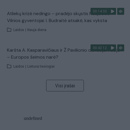
00:14:33
Atliekų krizė nedingo – pradėjo skųstis Naujosios
Vilnios gyventojai: I. Budraitė atsakė, kas vyksta
Laidos
|
Nauja diena
00:42:12
Karšta A. Kasparavičiaus ir Ž Pavilionio diskusija: Rusija
– Europos šeimos narė?
Laidos
|
Lietuva tiesiogiai
Visi įrašai