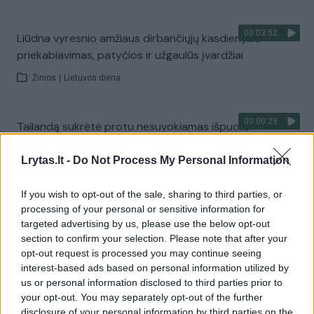
00:03:52
Liūdna vyresnio amžiaus dirbančiųjų kasdienybė –
priekabiavimas, patyčios ir užgaulūs įvardžiai
Žinios
|
Lietuvos diena
00:00:29
Tailandą sukrėtė protu nesuvokiamas išpuolis:
paauglys nušovė senelius, 3 mokytojus ir 3 moksleivius
Lrytas.lt -
Do Not Process My Personal Information
Žinios
|
Pasaulis
If you wish to opt-out of the sale, sharing to third parties, or
processing of your personal or sensitive information for
Visi įrašai
targeted advertising by us, please use the below opt-out
section to confirm your selection. Please note that after your
opt-out request is processed you may continue seeing
interest-based ads based on personal information utilized by
Žiūrimiausi įrašai
us or personal information disclosed to third parties prior to
your opt-out. You may separately opt-out of the further
disclosure of your personal information by third parties on the