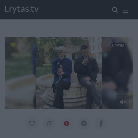
Paremkite Ukrainą