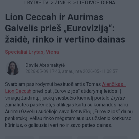
LRYTAS.TV
>
ŽINIOS
>
LIETUVOS DIENA
Lion Ceccah ir Aurimas
Galvelis prieš „Euroviziją“:
žaidė, rinko ir vertino dainas
Specialiai Lrytas, Viena
Dovilė Abromaitytė
2026-05-09 17:43
, atnaujinta 2026-05-11 08:57
Svarbiam pasirodymui besiruošiantis Tomas
Alenčikas–
Lion Ceccah
prieš pat „Eurovizijos“ atidarymą leidosi į
smagų žaidimą. Į jaukų viešbučio kiemelį portalo
Lrytas
žurnalistes pasikvietęs atlikėjas kartu su komandos nariu
Aurimu Gaveliu sudėliojo savo lietuviškų „Eurovizijos“ dainų
penketuką, vėliau rinko mėgstamiausius užsienio konkurso
kūrinius, o galiausiai vertino ir savo paties dainas.