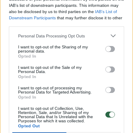
00:00:30
IAB’s list of downstream participants. This information may
Vaizdai iš tragiškos avarijos Vilniaus r.: dviejų moterų ir
also be disclosed by us to third parties on the
IAB’s List of
vaiko gyvybių išgelbėti nepavyko
Downstream Participants
that may further disclose it to other
Žinios
|
Lietuvos diena
third parties.
Personal Data Processing Opt Outs
00:00:57
Savaitės vidurys nusimato karštas: temperatūra kils iki
I want to opt-out of the Sharing of my
32 laipsnių šilumos
personal data.
Opted In
Žinios
|
Orai
I want to opt-out of the Sale of my
Personal Data.
Opted In
00:15:54
V. Zalužno pasisakymą laiko bandymu įsitvirtinti
Ukrainos politikoje: jis yra neteisus
I want to opt-out of processing my
Personal Data for Targeted Advertising.
Opted In
Laidos
|
Nauja diena
I want to opt-out of Collection, Use,
Retention, Sale, and/or Sharing of my
Personal Data that Is Unrelated with the
00:00:59
Nufilmavo, kaip patvino Vilniaus Vakarinis aplinkkelis:
Purposes for which it was collected.
vaizdas pribloškia
Opted Out