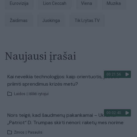
Eurovizija
Lion Ceccah
Viena
Muzika
Žaidimas
juokinga
tik Lrytas.TV
Naujausi įrašai
00:21:56
Kai neveikia technologijos: kaip orientuotis, judėti ir
priimti sprendimus krizės metu?
Laidos
|
Išlikti rytojui
00:02:40
Nors teigė, kad šaudmenų pakankamai – Ukrainai
„Patriot“ D. Trumpas skirti nenori: raketų mes norime
Žinios
|
Pasaulis