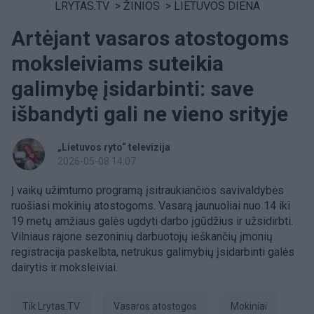
LRYTAS.TV
>
ŽINIOS
>
LIETUVOS DIENA
Artėjant vasaros atostogoms
moksleiviams suteikia
galimybę įsidarbinti: save
išbandyti gali ne vieno srityje
„Lietuvos ryto“ televizija
2026-05-08 14:07
Į vaikų užimtumo programą įsitraukiančios savivaldybės
ruošiasi mokinių atostogoms. Vasarą jaunuoliai nuo 14 iki
19 metų amžiaus galės ugdyti darbo įgūdžius ir užsidirbti.
Vilniaus rajone sezoninių darbuotojų ieškančių įmonių
registracija paskelbta, netrukus galimybių įsidarbinti galės
dairytis ir moksleiviai.
tik Lrytas.TV
vasaros atostogos
Mokiniai