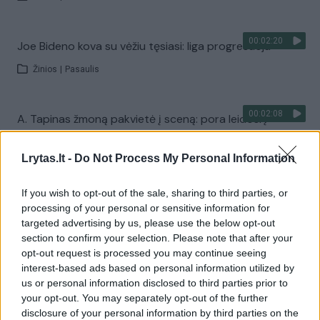
00:02:20
Joe Bideno kova su vėžiu tęsiasi: liga progresuoja
Žinios
|
Pasaulis
00:02:08
A. Tapinas žmoną pakvietė į sceną: pora leidosi į
romantišką šokį
Lrytas.lt -
Do Not Process My Personal Information
Žinios
|
Pramogos
If you wish to opt-out of the sale, sharing to third parties, or
Visi įrašai
processing of your personal or sensitive information for
targeted advertising by us, please use the below opt-out
section to confirm your selection. Please note that after your
opt-out request is processed you may continue seeing
Žiūrimiausi įrašai
interest-based ads based on personal information utilized by
us or personal information disclosed to third parties prior to
your opt-out. You may separately opt-out of the further
disclosure of your personal information by third parties on the