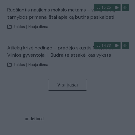
00:15:25
Ruošiantis naujiems mokslo metams – vaikų teisių
tarnybos primena: štai apie ką būtina pasikalbėti
Laidos
|
Nauja diena
00:14:33
Atliekų krizė nedingo – pradėjo skųstis Naujosios
Vilnios gyventojai: I. Budraitė atsakė, kas vyksta
Laidos
|
Nauja diena
Visi įrašai