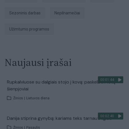
sezoninis darbas
nepilnamečiai
užimtumo programos
Naujausi įrašai
00:01:44
Rupkalviuose su dalgiais stojo į kovą: paskelbti Metų
šienpjoviai
Žinios
|
Lietuvos diena
00:02:40
Danija stiprina gynybą: kariams teks tarnauti ilgiau
Žinios
|
Pasaulis