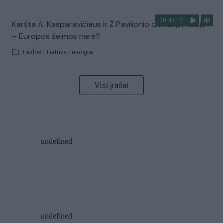
00:42:12
Karšta A. Kasparavičiaus ir Ž Pavilionio diskusija: Rusija
– Europos šeimos narė?
Laidos
|
Lietuva tiesiogiai
Visi įrašai