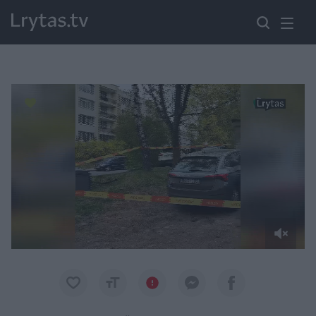
Paremkite Ukrainą