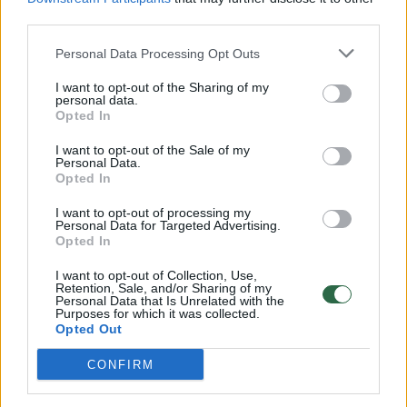
00:00:57
third parties.
Savaitės vidurys nusimato karštas: temperatūra kils iki
32 laipsnių šilumos
Personal Data Processing Opt Outs
Žinios
|
Orai
I want to opt-out of the Sharing of my
personal data.
Opted In
00:00:59
Nufilmavo, kaip patvino Vilniaus Vakarinis aplinkkelis:
I want to opt-out of the Sale of my
vaizdas pribloškia
Personal Data.
Opted In
Žinios
|
Lietuvos diena
I want to opt-out of processing my
Personal Data for Targeted Advertising.
Opted In
00:15:54
V. Zalužno pasisakymą laiko bandymu įsitvirtinti
Ukrainos politikoje: jis yra neteisus
I want to opt-out of Collection, Use,
Retention, Sale, and/or Sharing of my
Personal Data that Is Unrelated with the
Laidos
|
Nauja diena
Purposes for which it was collected.
Opted Out
Visi įrašai
CONFIRM