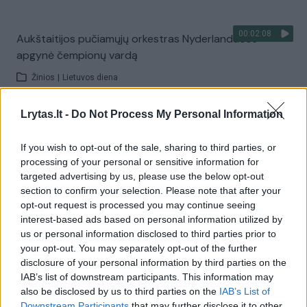
00:02:08
Aukštaitijos pučiamųjų orkestras Nyderlanduose
apgynė čempionų vardą
Žinios
|
Lietuvos diena
Lrytas.lt -
Do Not Process My Personal Information
Visi įrašai
If you wish to opt-out of the sale, sharing to third parties, or
processing of your personal or sensitive information for
targeted advertising by us, please use the below opt-out
Žiūrimiausi įrašai
section to confirm your selection. Please note that after your
opt-out request is processed you may continue seeing
interest-based ads based on personal information utilized by
00:00:30
us or personal information disclosed to third parties prior to
Vaizdai iš tragiškos avarijos Vilniaus r.: dviejų moterų ir
your opt-out. You may separately opt-out of the further
vaiko gyvybių išgelbėti nepavyko
disclosure of your personal information by third parties on the
IAB’s list of downstream participants. This information may
Žinios
|
Lietuvos diena
also be disclosed by us to third parties on the
IAB’s List of
Downstream Participants
that may further disclose it to other