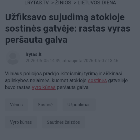
LRYTAS.TV
>
ŽINIOS
>
LIETUVOS DIENA
Užfiksavo sujudimą atokioje
sostinės gatvėje: rastas vyras
peršauta galva
lrytas.lt
2026-05-05 14:39
, atnaujinta 2026-05-07 13:46
Vilniaus policijos pradėjo ikiteisminį tyrimą ir aiškinasi
aplinkybes nelaimės, kuomet atokioje
sostinės
gatvelėje
buvo rastas
vyro kūnas
peršauta galva.
Vilnius
Sostinė
užpuolimas
vyro kūnas
šautinės žaizdos