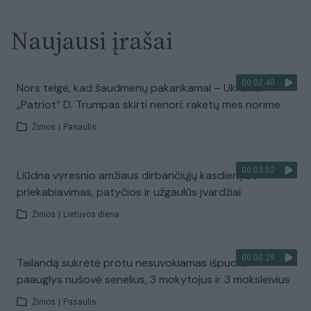
Naujausi įrašai
00:02:40
Nors teigė, kad šaudmenų pakankamai – Ukrainai
„Patriot“ D. Trumpas skirti nenori: raketų mes norime
Žinios
|
Pasaulis
00:03:52
Liūdna vyresnio amžiaus dirbančiųjų kasdienybė –
priekabiavimas, patyčios ir užgaulūs įvardžiai
Žinios
|
Lietuvos diena
00:00:29
Tailandą sukrėtė protu nesuvokiamas išpuolis:
paauglys nušovė senelius, 3 mokytojus ir 3 moksleivius
Žinios
|
Pasaulis