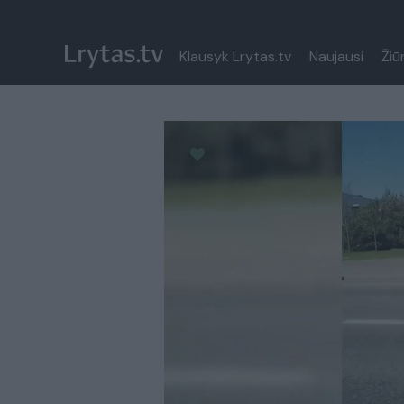
Klausyk Lrytas.tv
Naujausi
Žiū
Paremkite Ukrainą