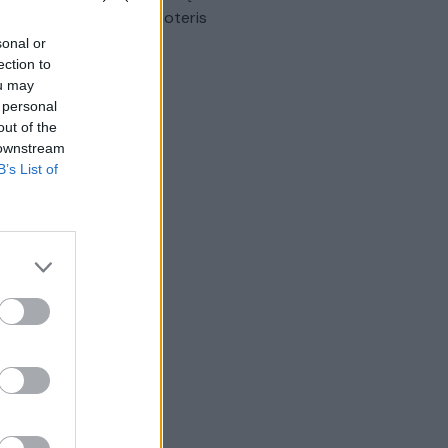
omobilis sužalojo dvi moteris
sonal or
Žinios
|
Lietuvos diena
ection to
ou may
 personal
out of the
 downstream
B’s List of