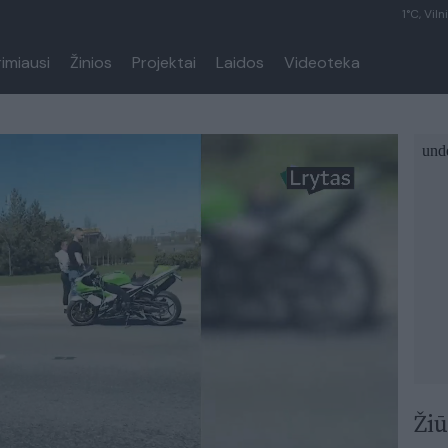
1°C, Viln
rimiausi
Žinios
Projektai
Laidos
Videoteka
Žiū