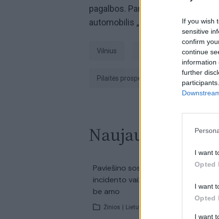
pagalbos. Pareigūnams atvykus į a
automobilis „Volvo“.
If you wish 
sensitive in
confirm you
Vilnius
nukentėjęs
susidū
continue se
information 
further disc
Pilaitės prospektas
Policija
participants
Downstream 
Naujausi įrašai
Persona
I want t
Opted 
00:0
Paviešino sostinės autobuse kilusio
incidento vaizdo įrašą: važiavę keleiv
I want t
be amo
Opted 
Žinios
|
Lietuvos diena
I want 