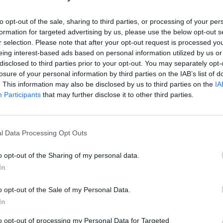
varijos vietą paaiškėjo, kad su motociklu
susidūrė
aut
to opt-out of the sale, sharing to third parties, or processing of your per
formation for targeted advertising by us, please use the below opt-out s
r selection. Please note that after your opt-out request is processed y
rė
mašina
motociklas
eing interest-based ads based on personal information utilized by us or
disclosed to third parties prior to your opt-out. You may separately opt-
losure of your personal information by third parties on the IAB’s list of
tik Lrytas.TV
. This information may also be disclosed by us to third parties on the
IA
Participants
that may further disclose it to other third parties.
l Data Processing Opt Outs
Visi įrašai
o opt-out of the Sharing of my personal data.
In
1:05
00:00:44
Plinta audros vaizdai iš visos Lietuvos:
iai liko
netoli Druskininkų vėjas vertė ištisus
o opt-out of the Sale of my Personal Data.
medžius
In
Žinios
|
Orai
to opt-out of processing my Personal Data for Targeted