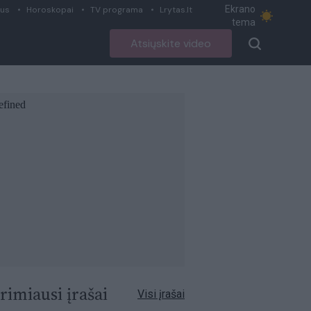
Ekrano
ius
Horoskopai
TV programa
Lrytas.lt
tema
Atsiųskite video
rimiausi įrašai
Visi įrašai