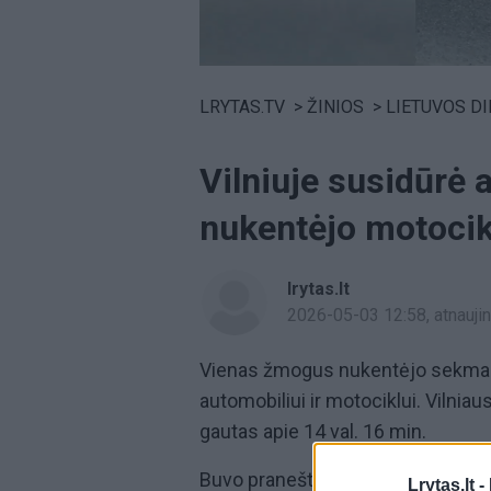
Volume
0%
LRYTAS.TV
>
ŽINIOS
>
LIETUVOS D
Vilniuje susidūrė 
nukentėjo motocik
lrytas.lt
2026-05-03 12:58
, atnauj
Vienas žmogus nukentėjo sekmadi
automobiliui ir motociklui. Vilniaus
gautas apie 14 val. 16 min.
Buvo pranešta, kad
susidūrė
lengv
Lrytas.lt -