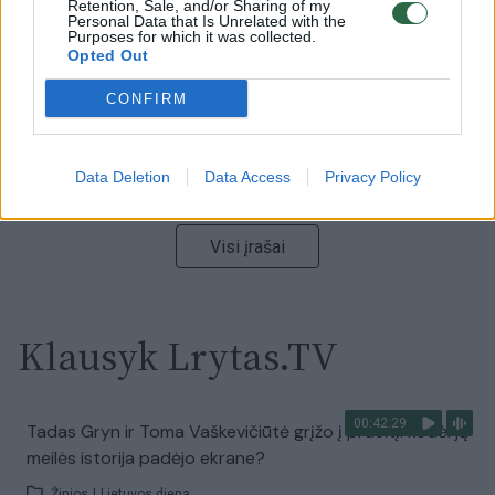
Retention, Sale, and/or Sharing of my
Laidos
|
Nauja diena
Personal Data that Is Unrelated with the
Purposes for which it was collected.
Opted Out
00:05:25
K. Prunskienės brolis prisiminė jaudinančią akimirką
CONFIRM
prieš mirtį: „Tai buvo simbolinis mūsų pagerbimo
ženklas“
Žinios
|
Lietuvos diena
Data Deletion
Data Access
Privacy Policy
Visi įrašai
Klausyk Lrytas.TV
00:42:29
Tadas Gryn ir Toma Vaškevičiūtė grįžo į praeitį: kodėl jų
meilės istorija padėjo ekrane?
Žinios
|
Lietuvos diena