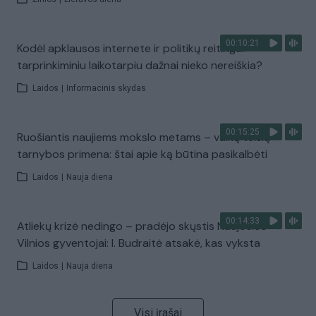
00:10:21
Kodėl apklausos internete ir politikų reitingai
tarprinkiminiu laikotarpiu dažnai nieko nereiškia?
Laidos
|
Informacinis skydas
00:15:25
Ruošiantis naujiems mokslo metams – vaikų teisių
tarnybos primena: štai apie ką būtina pasikalbėti
Laidos
|
Nauja diena
00:14:33
Atliekų krizė nedingo – pradėjo skųstis Naujosios
Vilnios gyventojai: I. Budraitė atsakė, kas vyksta
Laidos
|
Nauja diena
Visi įrašai