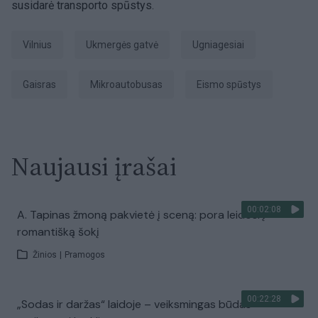
susidarė transporto spūstys.
Vilnius
Ukmergės gatvė
ugniagesiai
Gaisras
mikroautobusas
eismo spūstys
Naujausi įrašai
00:02:08
A. Tapinas žmoną pakvietė į sceną: pora leidosi į
romantišką šokį
Žinios
|
Pramogos
00:22:28
„Sodas ir daržas“ laidoje – veiksmingas būdas