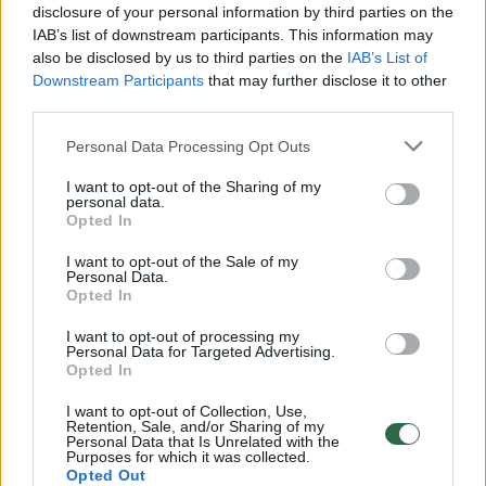
disclosure of your personal information by third parties on the
IAB’s list of downstream participants. This information may
00:00:30
Vaizdai iš tragiškos avarijos Vilniaus r.: dviejų moterų ir
also be disclosed by us to third parties on the
IAB’s List of
vaiko gyvybių išgelbėti nepavyko
Downstream Participants
that may further disclose it to other
third parties.
Žinios
|
Lietuvos diena
Personal Data Processing Opt Outs
00:00:57
I want to opt-out of the Sharing of my
Savaitės vidurys nusimato karštas: temperatūra kils iki
personal data.
32 laipsnių šilumos
Opted In
Žinios
|
Orai
I want to opt-out of the Sale of my
Personal Data.
Opted In
00:15:54
V. Zalužno pasisakymą laiko bandymu įsitvirtinti
I want to opt-out of processing my
Ukrainos politikoje: jis yra neteisus
Personal Data for Targeted Advertising.
Opted In
Laidos
|
Nauja diena
I want to opt-out of Collection, Use,
Retention, Sale, and/or Sharing of my
Personal Data that Is Unrelated with the
Purposes for which it was collected.
00:00:57
Sinoptikai atsakė, kokiais orais užbaigsime darbo
Opted Out