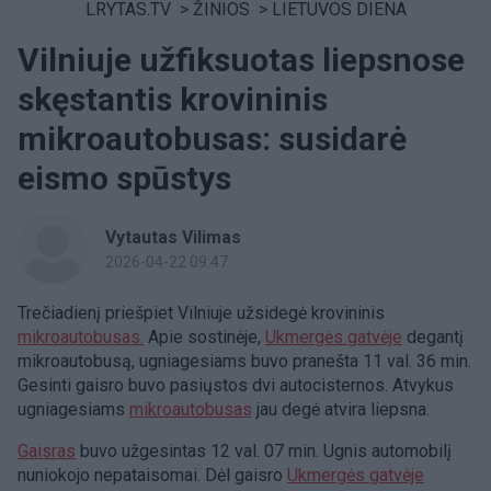
LRYTAS.TV
>
ŽINIOS
>
LIETUVOS DIENA
Vilniuje užfiksuotas liepsnose
skęstantis krovininis
mikroautobusas: susidarė
eismo spūstys
Vytautas Vilimas
2026-04-22 09:47
Trečiadienį priešpiet Vilniuje užsidegė krovininis
mikroautobusas.
Apie sostinėje,
Ukmergės gatvėje
degantį
mikroautobusą, ugniagesiams buvo pranešta 11 val. 36 min.
Gesinti gaisro buvo pasiųstos dvi autocisternos. Atvykus
ugniagesiams
mikroautobusas
jau degė atvira liepsna.
Gaisras
buvo užgesintas 12 val. 07 min. Ugnis automobilį
nuniokojo nepataisomai. Dėl gaisro
Ukmergės gatvėje