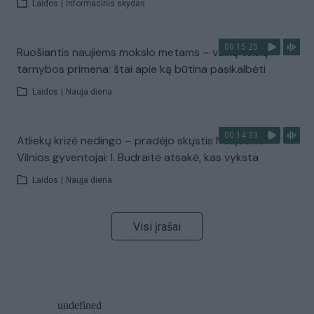
Laidos
|
Informacinis skydas
00:15:25
Ruošiantis naujiems mokslo metams – vaikų teisių
tarnybos primena: štai apie ką būtina pasikalbėti
Laidos
|
Nauja diena
00:14:33
Atliekų krizė nedingo – pradėjo skųstis Naujosios
Vilnios gyventojai: I. Budraitė atsakė, kas vyksta
Laidos
|
Nauja diena
Visi įrašai