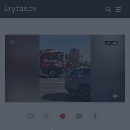
Paremkite Ukrainą