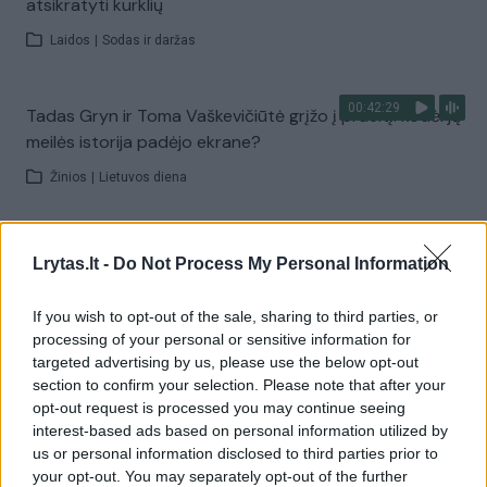
atsikratyti kurklių
Laidos
|
Sodas ir daržas
00:42:29
Tadas Gryn ir Toma Vaškevičiūtė grįžo į praeitį: kodėl jų
meilės istorija padėjo ekrane?
Žinios
|
Lietuvos diena
00:21:19
„Žinios“ 2026-08-08
Lrytas.lt -
Do Not Process My Personal Information
Laidos
|
Žinios
If you wish to opt-out of the sale, sharing to third parties, or
processing of your personal or sensitive information for
Visi įrašai
targeted advertising by us, please use the below opt-out
section to confirm your selection. Please note that after your
opt-out request is processed you may continue seeing
interest-based ads based on personal information utilized by
Žiūrimiausi įrašai
us or personal information disclosed to third parties prior to
your opt-out. You may separately opt-out of the further