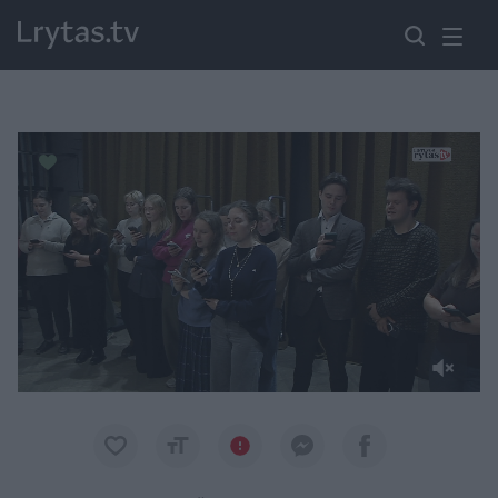
Paremkite Ukrainą