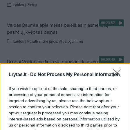
Laidos
|
Žinios
00:23:57
Vaidas Baumila apie meilės paieškas ir asmeninių
patirčių įkvėptas dainas
Laidos
|
Pokalbiai prie jūros. Atostogų ritmu
00:00:40
Dronai Vokietijoje kelia vis daugiau klausimų: du
pastebėti virš karinės bazės
Lrytas.lt -
Do Not Process My Personal Information
Žinios
|
Pasaulis
If you wish to opt-out of the sale, sharing to third parties, or
processing of your personal or sensitive information for
Visi įrašai
targeted advertising by us, please use the below opt-out
section to confirm your selection. Please note that after your
opt-out request is processed you may continue seeing
interest-based ads based on personal information utilized by
Žiūrimiausi įrašai
us or personal information disclosed to third parties prior to