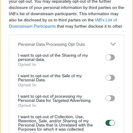
your opt-out. You may separately opt-out of the further
disclosure of your personal information by third parties on the
IAB’s list of downstream participants. This information may
00:00:30
Vaizdai iš tragiškos avarijos Vilniaus r.: dviejų moterų ir
also be disclosed by us to third parties on the
IAB’s List of
vaiko gyvybių išgelbėti nepavyko
Downstream Participants
that may further disclose it to other
third parties.
Žinios
|
Lietuvos diena
Personal Data Processing Opt Outs
00:00:57
Savaitės vidurys nusimato karštas: temperatūra kils iki
I want to opt-out of the Sharing of my
personal data.
32 laipsnių šilumos
Opted In
Žinios
|
Orai
I want to opt-out of the Sale of my
Personal Data.
Opted In
00:15:54
V. Zalužno pasisakymą laiko bandymu įsitvirtinti
I want to opt-out of processing my
Ukrainos politikoje: jis yra neteisus
Personal Data for Targeted Advertising.
Opted In
Laidos
|
Nauja diena
I want to opt-out of Collection, Use,
Retention, Sale, and/or Sharing of my
Personal Data that Is Unrelated with the
00:05:25
K. Prunskienės brolis prisiminė jaudinančią akimirką
Purposes for which it was collected.