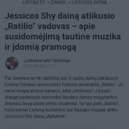
LRYTAS.TV
>
ŽINIOS
>
LIETUVOS DIENA
Jessicos Shy dainą atlikusio
„Ratilio“ vadovas – apie
susidomėjimą tautine muzika
ir įdomią pramogą
„Lietuvos ryto“ televizija
2026-04-05 13:17
Per šventes ne tik vaišintis, bet ir vaišių dainų paklausyti
kviečia Vilniaus universiteto folkloro ansamblis „Ratilio“. Jo
nariai rengia atvirus vakarus, arba „ratiliones“, į kurias
drauge padainuoti susirenka liaudies dainas mėgstantys
žmonės, buvę universiteto studentai. Tai tas pats „Ratilio“,
kuris pernai Lietuvą nustebino, kai Kaziuko mugėje atliko
Jessicos Shy dainą „Apkabink“.