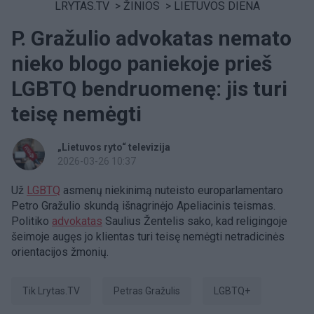
LRYTAS.TV
>
ŽINIOS
>
LIETUVOS DIENA
P. Gražulio advokatas nemato
nieko blogo paniekoje prieš
LGBTQ bendruomenę: jis turi
teisę nemėgti
„Lietuvos ryto“ televizija
2026-03-26 10:37
Už
LGBTQ
asmenų niekinimą nuteisto europarlamentaro
Petro Gražulio skundą išnagrinėjo Apeliacinis teismas.
Politiko
advokatas
Saulius Žentelis sako, kad religingoje
šeimoje augęs jo klientas turi teisę nemėgti netradicinės
orientacijos žmonių.
tik Lrytas.TV
Petras Gražulis
LGBTQ+