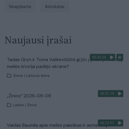
neapykanta
advokatas
Naujausi įrašai
00:42:29
Tadas Gryn ir Toma Vaškevičiūtė grįžo į praeitį: kodėl jų
meilės istorija padėjo ekrane?
Žinios
|
Lietuvos diena
00:21:19
„Žinios“ 2026-08-08
Laidos
|
Žinios
00:23:57
Vaidas Baumila apie meilės paieškas ir asmeninių