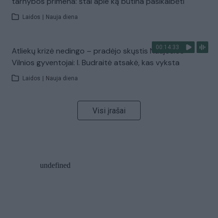
tarnybos primena: štai apie ką būtina pasikalbėti
Laidos
|
Nauja diena
00:14:33
Atliekų krizė nedingo – pradėjo skųstis Naujosios
Vilnios gyventojai: I. Budraitė atsakė, kas vyksta
Laidos
|
Nauja diena
Visi įrašai