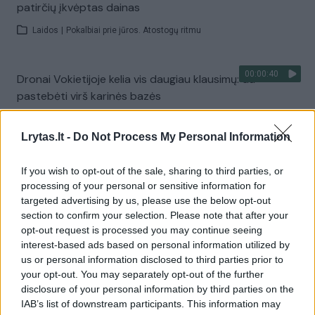
patirčių įkvėptas dainas
Laidos
|
Pokalbiai prie jūros. Atostogų ritmu
00:00:40
Dronai Vokietijoje kelia vis daugiau klausimų: du
pastebėti virš karinės bazės
Žinios
|
Pasaulis
Lrytas.lt -
Do Not Process My Personal Information
Visi įrašai
If you wish to opt-out of the sale, sharing to third parties, or
processing of your personal or sensitive information for
targeted advertising by us, please use the below opt-out
section to confirm your selection. Please note that after your
Žiūrimiausi įrašai
opt-out request is processed you may continue seeing
interest-based ads based on personal information utilized by
us or personal information disclosed to third parties prior to
your opt-out. You may separately opt-out of the further
00:00:30
Vaizdai iš tragiškos avarijos Vilniaus r.: dviejų moterų ir
disclosure of your personal information by third parties on the
vaiko gyvybių išgelbėti nepavyko
IAB’s list of downstream participants. This information may