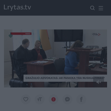
Paremkite Ukrainą