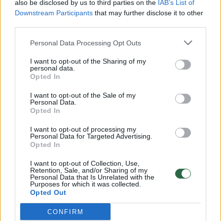
also be disclosed by us to third parties on the
IAB’s List of
Žinios
|
Lietuvos diena
Downstream Participants
that may further disclose it to other
third parties.
00:00:57
Savaitės vidurys nusimato karštas: temperatūra kils iki
Personal Data Processing Opt Outs
32 laipsnių šilumos
I want to opt-out of the Sharing of my
Žinios
personal data.
|
Orai
Opted In
I want to opt-out of the Sale of my
00:15:54
V. Zalužno pasisakymą laiko bandymu įsitvirtinti
Personal Data.
Opted In
Ukrainos politikoje: jis yra neteisus
I want to opt-out of processing my
Laidos
|
Nauja diena
Personal Data for Targeted Advertising.
Opted In
00:00:59
Nufilmavo, kaip patvino Vilniaus Vakarinis aplinkkelis:
I want to opt-out of Collection, Use,
Retention, Sale, and/or Sharing of my
vaizdas pribloškia
Personal Data that Is Unrelated with the
Purposes for which it was collected.
Žinios
Opted Out
|
Lietuvos diena
CONFIRM