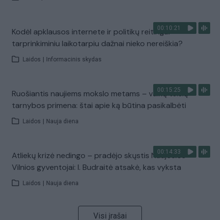
00:10:21
Kodėl apklausos internete ir politikų reitingai
tarprinkiminiu laikotarpiu dažnai nieko nereiškia?
Laidos
|
Informacinis skydas
00:15:25
Ruošiantis naujiems mokslo metams – vaikų teisių
tarnybos primena: štai apie ką būtina pasikalbėti
Laidos
|
Nauja diena
00:14:33
Atliekų krizė nedingo – pradėjo skųstis Naujosios
Vilnios gyventojai: I. Budraitė atsakė, kas vyksta
Laidos
|
Nauja diena
Visi įrašai