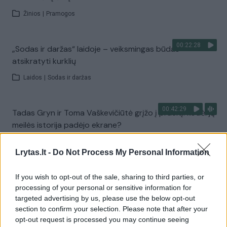
Žinios
|
Pramogos
00:22:28
„Sodas ir daržas“ laidoje – veiksmingas būdas
atsikratyti kurklių
Laidos
|
Sodas ir daržas
00:42:29
Tadas Gryn ir Toma Vaškevičiūtė grįžo į praeitį: kodėl jų
meilės istorija padėjo ekrane?
Žinios
|
Lietuvos diena
Lrytas.lt -
Do Not Process My Personal Information
00:21:19
„Žinios“ 2026-08-08
If you wish to opt-out of the sale, sharing to third parties, or
processing of your personal or sensitive information for
Laidos
|
Žinios
targeted advertising by us, please use the below opt-out
section to confirm your selection. Please note that after your
opt-out request is processed you may continue seeing
Visi įrašai