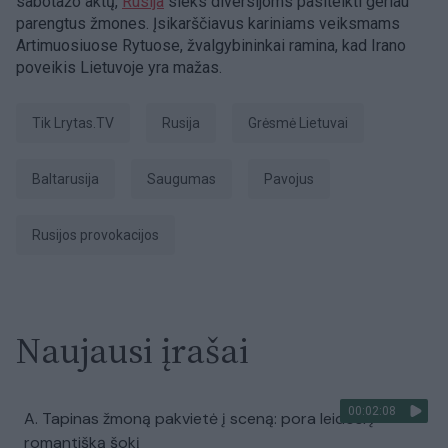
sabotažo aktų,
Rusija
sieks diversijoms pasitelkti geriau
parengtus žmones. Įsikarščiavus kariniams veiksmams
Artimuosiuose Rytuose, žvalgybininkai ramina, kad Irano
poveikis Lietuvoje yra mažas.
tik Lrytas.TV
Rusija
grėsmė Lietuvai
Baltarusija
Saugumas
pavojus
Rusijos provokacijos
Naujausi įrašai
00:02:08
A. Tapinas žmoną pakvietė į sceną: pora leidosi į
romantišką šokį