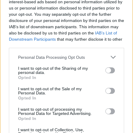
interest-based ads based on personal information utilized by
us or personal information disclosed to third parties prior to
your opt-out. You may separately opt-out of the further
disclosure of your personal information by third parties on the
Žiūrimiausi įrašai
IAB’s list of downstream participants. This information may
also be disclosed by us to third parties on the
IAB’s List of
Downstream Participants
that may further disclose it to other
third parties.
00:00:30
Vaizdai iš tragiškos avarijos Vilniaus r.: dviejų moterų ir
vaiko gyvybių išgelbėti nepavyko
Personal Data Processing Opt Outs
Žinios
|
Lietuvos diena
I want to opt-out of the Sharing of my
personal data.
Opted In
00:00:57
Savaitės vidurys nusimato karštas: temperatūra kils iki
I want to opt-out of the Sale of my
Personal Data.
32 laipsnių šilumos
Opted In
Žinios
|
Orai
I want to opt-out of processing my
Personal Data for Targeted Advertising.
Opted In
00:15:54
V. Zalužno pasisakymą laiko bandymu įsitvirtinti
I want to opt-out of Collection, Use,
Ukrainos politikoje: jis yra neteisus