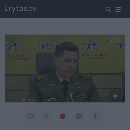
Paremkite Ukrainą