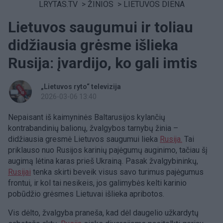
LRYTAS.TV
>
ŽINIOS
>
LIETUVOS DIENA
Lietuvos saugumui ir toliau
didžiausia grėsme išlieka
Rusija: įvardijo, ko gali imtis
„Lietuvos ryto“ televizija
2026-03-06 13:40
Nepaisant iš kaimyninės Baltarusijos kylančių
kontrabandinių balionų, žvalgybos tarnybų žinia –
didžiausia gresmė Lietuvos saugumui lieka
Rusija.
Tai
priklauso nuo Rusijos karinių pajėgumų auginimo, tačiau šį
augimą lėtina karas prieš Ukrainą. Pasak žvalgybininkų,
Rusijai
tenka skirti beveik visus savo turimus pajėgumus
frontui, ir kol tai nesikeis, jos galimybės kelti karinio
pobūdžio grėsmes Lietuvai išlieka apribotos.
Vis dėlto, žvalgyba praneša, kad dėl daugelio užkardytų