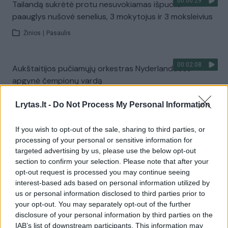
00:00:29
Tailandą sukrėtė protu nesuvokiamas išpuolis:
paauglys nušovė senelius, 3 mokytojus ir 3 moksleivius
Žinios
|
Pasaulis
00:02:08
Aukštaitijos pučiamųjų orkestras Nyderlanduose
apgynė čempionų vardą
Žinios
|
Lietuvos diena
Lrytas.lt -
Do Not Process My Personal Information
If you wish to opt-out of the sale, sharing to third parties, or
Visi įrašai
processing of your personal or sensitive information for
targeted advertising by us, please use the below opt-out
section to confirm your selection. Please note that after your
opt-out request is processed you may continue seeing
Žiūrimiausi įrašai
interest-based ads based on personal information utilized by
us or personal information disclosed to third parties prior to
your opt-out. You may separately opt-out of the further
00:00:30
Vaizdai iš tragiškos avarijos Vilniaus r.: dviejų moterų ir
disclosure of your personal information by third parties on the
IAB’s list of downstream participants. This information may