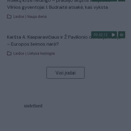
Atliekų krizė nedingo – pradėjo skųstis Naujosios
Vilnios gyventojai: I. Budraitė atsakė, kas vyksta
Laidos
|
Nauja diena
00:42:12
Karšta A. Kasparavičiaus ir Ž Pavilionio diskusija: Rusija
– Europos šeimos narė?
Laidos
|
Lietuva tiesiogiai
Visi įrašai