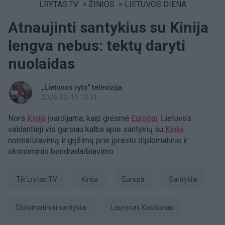
LRYTAS.TV
>
ŽINIOS
>
LIETUVOS DIENA
Atnaujinti santykius su Kinija
lengva nebus: tektų daryti
nuolaidas
„Lietuvos ryto“ televizija
2026-02-19 13:31
Nors
Kinija
įvardijama, kaip grėsmė
Europai,
Lietuvos
valdantieji vis garsiau kalba apie santykių su
Kinija
normalizavimą ir grįžimą prie įprasto diplomatinio ir
ekonominio bendradarbiavimo.
tik Lrytas.TV
Kinija
Europa
Santykiai
diplomatiniai santykiai
Laurynas Kasčiūnas