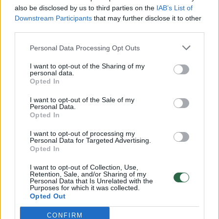
vaiko gyvybių išgelbėti nepavyko
also be disclosed by us to third parties on the
IAB’s List of
Žinios
|
Lietuvos diena
Downstream Participants
that may further disclose it to other
third parties.
00:00:57
Personal Data Processing Opt Outs
Savaitės vidurys nusimato karštas: temperatūra kils iki
32 laipsnių šilumos
I want to opt-out of the Sharing of my
personal data.
Žinios
|
Orai
Opted In
I want to opt-out of the Sale of my
Personal Data.
00:00:59
Nufilmavo, kaip patvino Vilniaus Vakarinis aplinkkelis:
Opted In
vaizdas pribloškia
I want to opt-out of processing my
Žinios
|
Lietuvos diena
Personal Data for Targeted Advertising.
Opted In
I want to opt-out of Collection, Use,
00:15:54
V. Zalužno pasisakymą laiko bandymu įsitvirtinti
Retention, Sale, and/or Sharing of my
Personal Data that Is Unrelated with the
Ukrainos politikoje: jis yra neteisus
Purposes for which it was collected.
Opted Out
Laidos
|
Nauja diena
CONFIRM