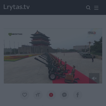
Paremkite Ukrainą