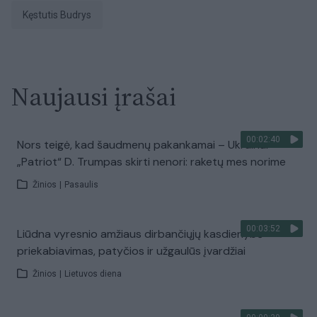
Kęstutis Budrys
Naujausi įrašai
00:02:40
Nors teigė, kad šaudmenų pakankamai – Ukrainai
„Patriot“ D. Trumpas skirti nenori: raketų mes norime
Žinios
|
Pasaulis
00:03:52
Liūdna vyresnio amžiaus dirbančiųjų kasdienybė –
priekabiavimas, patyčios ir užgaulūs įvardžiai
Žinios
|
Lietuvos diena